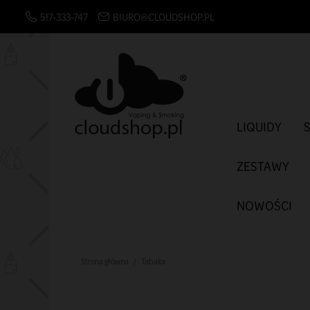
517-333-747
BIURO@CLOUDSHOP.PL
LIQUIDY
ZESTAWY
NOWOŚCI
Strona główna
Tabaka