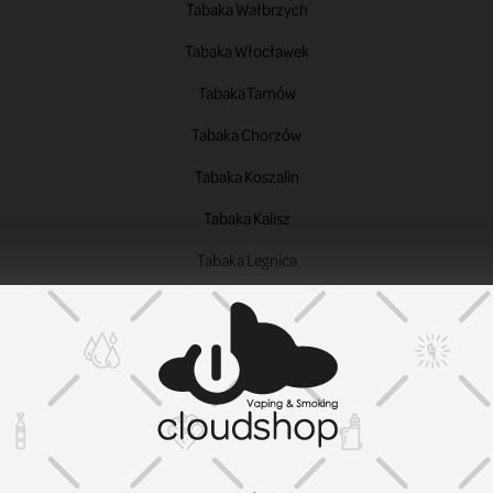
Tabaka Wałbrzych
Tabaka Włocławek
Tabaka Tarnów
Tabaka Chorzów
Tabaka Koszalin
Tabaka Kalisz
Tabaka Legnica
Tabaka Grudziądz
Tabaka Jaworzno
Tabaka Słupsk
Tabaka Jastrzębie-Zdrój
Tabaka Nowy Sącz