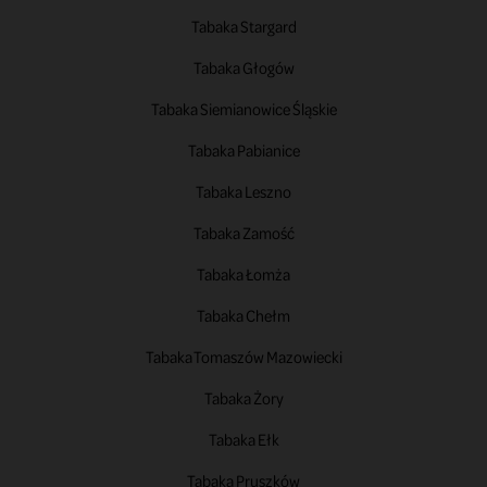
Tabaka Stargard
Tabaka Głogów
Tabaka Siemianowice Śląskie
Tabaka Pabianice
Tabaka Leszno
Tabaka Zamość
Tabaka Łomża
Tabaka Chełm
Tabaka Tomaszów Mazowiecki
Tabaka Żory
Tabaka Ełk
Tabaka Pruszków