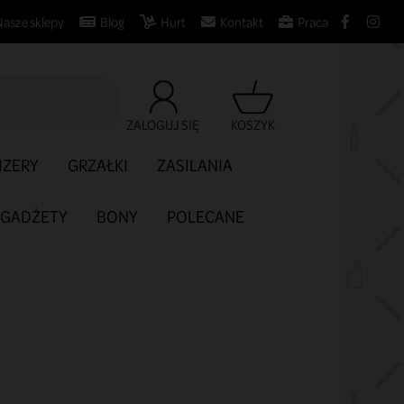
Nasze sklepy
Blog
Hurt
Kontakt
Praca

ZALOGUJ SIĘ
KOSZYK
IZERY
GRZAŁKI
ZASILANIA
GADŻETY
BONY
POLECANE