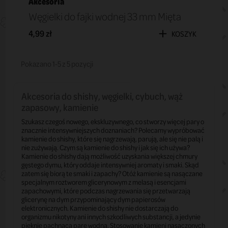
Akcesoria
Węgielki do fajki wodnej 33 mm Mięta
4,99 zł
KOSZYK
Pokazano 1-5 z 5 pozycji
Akcesoria do shishy, węgielki, cybuch, wąż
zapasowy, kamienie
Szukasz czegoś nowego, ekskluzywnego, co stworzy więcej pary o
znacznie intensywniejszych doznaniach? Polecamy wypróbować
kamienie do shishy, które się nagrzewają, parują, ale się nie palą i
nie zużywają. Czym są kamienie do shishy i jak się ich używa?
Kamienie do shishy dają możliwość uzyskania większej chmury
gęstego dymu, który oddaje intensywniej aromaty i smaki. Skąd
zatem się biorą te smaki i zapachy? Otóż kamienie są nasączane
specjalnym roztworem glicerynowym z melasą i esencjami
zapachowymi, które podczas nagrzewania się przetwarzają
glicerynę na dym przypominający dym papierosów
elektronicznych. Kamienie do shishy nie dostarczają do
organizmu nikotyny ani innych szkodliwych substancji, a jedynie
pięknie pachnącą parę wodną. Stosowanie kamieni nasączonych