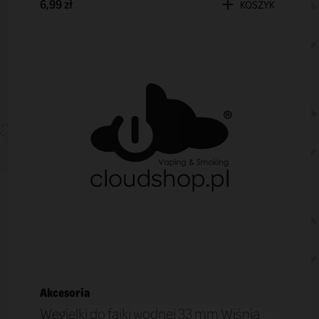
6,99 zł
KOSZYK
Akcesoria
Węgielki do fajki wodnej 33 mm Wiśnia