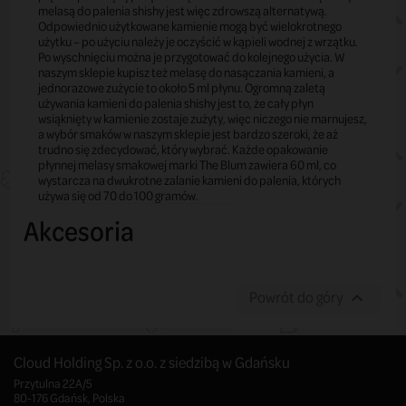
melasą do palenia shishy jest więc zdrowszą alternatywą.
Odpowiednio użytkowane kamienie mogą być wielokrotnego
użytku – po użyciu należy je oczyścić w kąpieli wodnej z wrzątku.
Po wyschnięciu można je przygotować do kolejnego użycia. W
naszym sklepie kupisz też melasę do nasączania kamieni, a
jednorazowe zużycie to około 5 ml płynu. Ogromną zaletą
używania kamieni do palenia shishy jest to, że cały płyn
wsiąknięty w kamienie zostaje zużyty, więc niczego nie marnujesz,
a wybór smaków w naszym sklepie jest bardzo szeroki, że aż
trudno się zdecydować, który wybrać. Każde opakowanie
płynnej melasy smakowej marki The Blum zawiera 60 ml, co
wystarcza na dwukrotne zalanie kamieni do palenia, których
używa się od 70 do 100 gramów.
Akcesoria
Powrót do góry

Cloud Holding Sp. z o.o. z siedzibą w Gdańsku
Przytulna 22A/5
80-176 Gdańsk, Polska