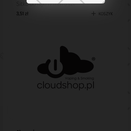
Sitko do fajki 17 mm 5 szt
3,51 zł
KOSZYK