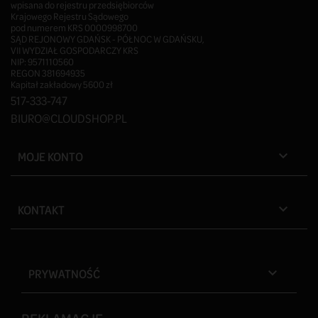
wpisana do rejestru przedsiębiorców
Krajowego Rejestru Sądowego
pod numerem KRS 0000998700
SĄD REJONOWY GDAŃSK - PÓŁNOC W GDAŃSKU,
VII WYDZIAŁ GOSPODARCZY KRS
NIP: 9571110560
REGON 381694935
Kapitał zakładowy 5600 zł
517-333-747
BIURO@CLOUDSHOP.PL
MOJE KONTO

KONTAKT

PRYWATNOŚĆ
