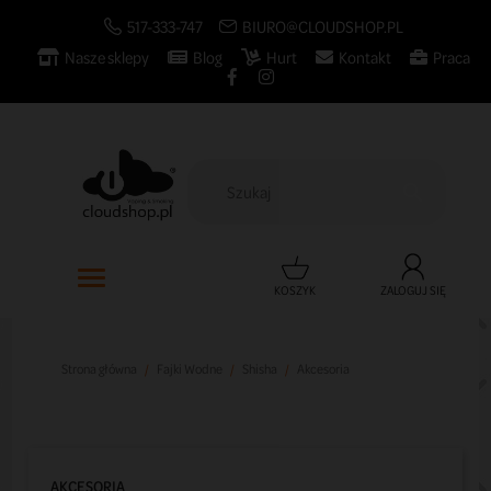
517-333-747
BIURO@CLOUDSHOP.PL
Nasze sklepy
Blog
Hurt
Kontakt
Praca

KOSZYK
ZALOGUJ SIĘ
Strona główna
Fajki Wodne
Shisha
Akcesoria
AKCESORIA