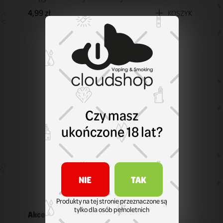
4,99 zł
KOSZYK
Czy masz
ukończone 18 lat?
NIE
TAK
Produkty na tej stronie przeznaczone są
tylko dla osób pełnoletnich
Akcesoria