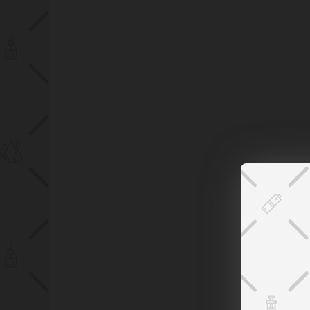
Pan
Ko
Eat
Le
Ly
44,