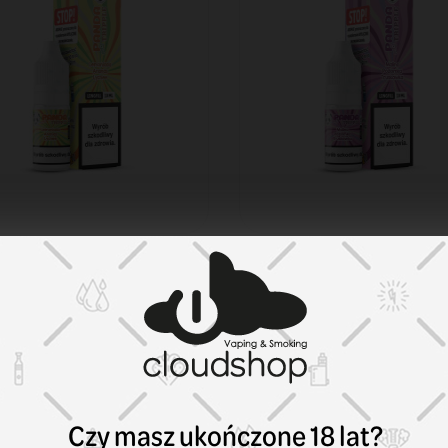
da Eats Classic
Panda Eats Classic
ncetrat B26 Panda
Koncetrat B26 Panda
s Tripple 10 ml
Eats Tripple 10 ml Mal
moniada Ananas
Poziomka Truskawka
chee 10/10ml
10/10ml
99 zł
44,99 zł
KOSZYK
KOS
Czy masz ukończone 18 lat?