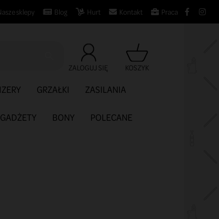
Nasze sklepy
Blog
Hurt
Kontakt
Praca

ZALOGUJ SIĘ
KOSZYK
IZERY
GRZAŁKI
ZASILANIA
GADŻETY
BONY
POLECANE