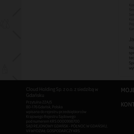
Kon
Ser
Ser
Ko
Pro
Kar
Ja
Naj
spr
te
Sp
wył
Cloud Holding Sp. z o.o. z siedzibą w
MOJ
Gdańsku
Przytulna 22A/5
KON
80-176 Gdańsk, Polska
wpisana do rejestru przedsiębiorców
Krajowego Rejestru Sądowego
pod numerem KRS 0000998700
SĄD REJONOWY GDAŃSK - PÓŁNOC W GDAŃSKU,
VII WYDZIAŁ GOSPODARCZY KRS