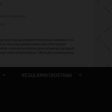
ta.
iantach smakowych.
ości.
 Następnie porównaj dostępne kompozycje smakowe oraz
brać, kieruj się opisem smaku oraz informacjami
odnie z własnymi preferencjami i używanym sprzętem.
sic w kartach produktów. Oferta jest przeznaczona
REGULAMIN I DOSTAWA

