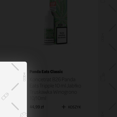
Panda Eats Classic
Koncetrat B26 Panda
ina
Eats Tripple 10 ml Jabłko
Truskawka Winogrono
10/10ml
44,99 zł
ZYK
KOSZYK