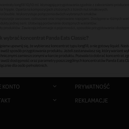
centraty longfill 10/10 ml.
Wymagają przygotowania zgodnie z zaleceniami producen
ia Tripple.
Oparta na kompozycjach złożonych z trzech nut smakowych.
ia Double.
Wykorzystuje połączenia dwóch wybranych smaków.
mpozycje owocowe, cytrusowe oraz inspirowane napojami.
Dostępne w różnych war
dukty jednej serii.
Ułatwiają porównanie dostępnych wariantów.
ty produktów.
Zawierają informacje o pojemności, sposobie przygotowania i dostępn
k wybrać koncentrat Panda Eats Classic?
pierw upewnij się, że wybierasz koncentrat typu longfill, a nie gotowy liquid.
awdź sposób przygotowania produktu. Jeżeli zastanawiasz się, który wariant wy
chnicznymi zamieszczonymi w karcie produktu. Pozwala to dobrać koncentrat zg
rawdź dostępność oraz parametry poszczególnych koncentratów Panda Eats Clas
ącznie dla osób pełnoletnich.
E KONTO
PRYWATNOŚĆ

TAKT
REKLAMACJE
