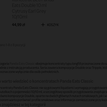
Eats Double 10 ml
Cytrusy Earl Grey
10/10ml
44,99 zł
KOSZYK
no 1-8 z 8 pozycji
tegoria
Panda Eats Classic
obejmuje koncentraty typu longfill przeznaczone do 
dnie z instrukcją producenta. Seria zawiera kompozycje Double oraz Tripple, kt
zeznaczone wyłącznie dla osób pełnoletnich.
 warto wiedzieć o koncentratach Panda Eats Classic
centraty Panda Eats Classic nie są gotowymi liquidami i wymagają przygotowani
utelkach o pojemności 10/10 ml, a szczegółowy sposób przygotowania znajduje si
ówno kompozycje Double, oparte na dwóch głównych nutach smakowych, jak i wari
borem warto porównać profile smakowe oraz informacje zamieszczone przy każ
 znajdziesz w tej kategorii