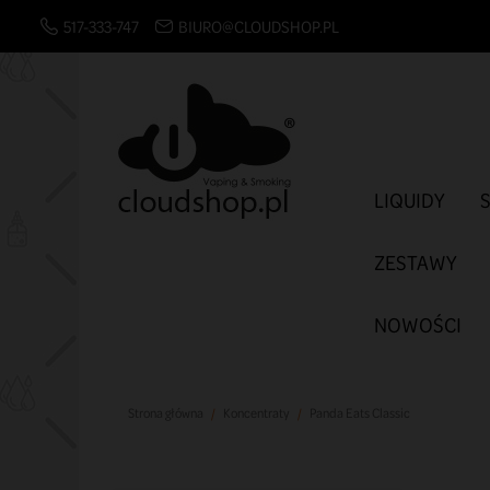
517-333-747
BIURO@CLOUDSHOP.PL
LIQUIDY
ZESTAWY
NOWOŚCI
Strona główna
Koncentraty
Panda Eats Classic