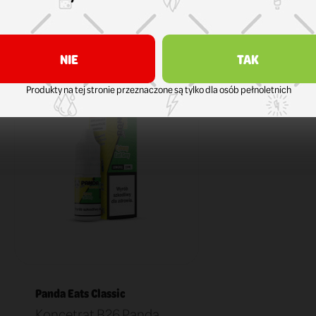
NIE
TAK
Produkty na tej stronie przeznaczone są tylko dla osób pełnoletnich
Panda Eats Classic
Koncetrat B26 Panda