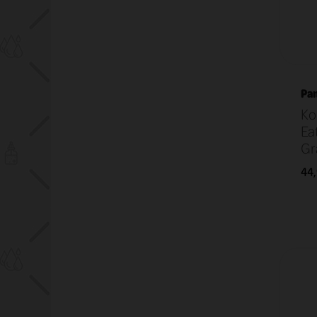
Pan
Ko
Eat
Gr
44,