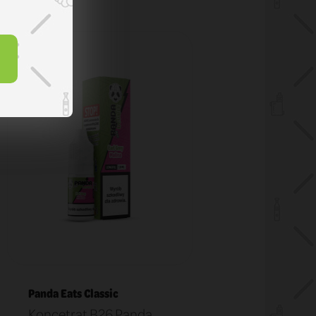
Panda Eats Classic
Koncetrat B26 Panda