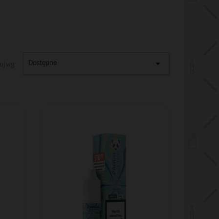
Dostępne

uj wg: