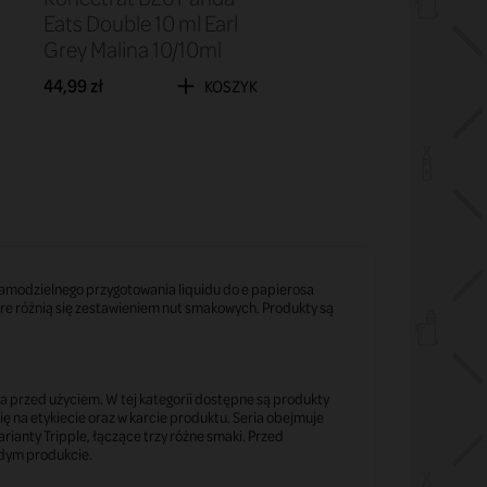
Eats Double 10 ml Earl
Grey Malina 10/10ml
44,99 zł
KOSZYK
samodzielnego przygotowania liquidu do e papierosa
óre różnią się zestawieniem nut smakowych. Produkty są
a przed użyciem. W tej kategorii dostępne są produkty
ę na etykiecie oraz w karcie produktu. Seria obejmuje
anty Tripple, łączące trzy różne smaki. Przed
dym produkcie.