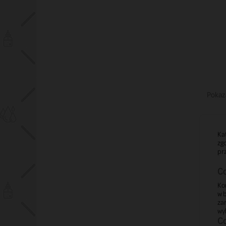
Pokaza
Ka
zgo
pr
Co
Kon
w b
zar
wy
Co