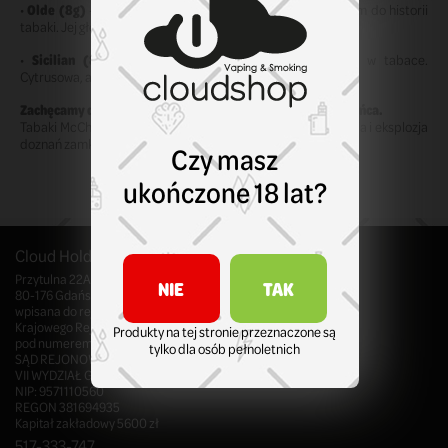
•
Olde (8g)
– klasyczna, tradycyjna, stworzona z szacunkiem do historii
tabaki. Jej głęboki smak zachwyci każdego konesera.
•
Sicilian (8g)
– śródziemnomorska podróż zamknięta w tabace.
Cytrusowa, aromatyczna, pełna ciepła i sycylijskiego uroku.
Zachęcamy do przetestowania i znalezienia swojego ulubieńca.
Tabaki McChrystal’s to nie tylko jakość – to styl życia, tradycja i eksplozja
doznań zamknięta w każdej puszce.
Czy masz
ukończone 18 lat?
Cloud Holding Sp. z o.o. z siedzibą w Gdańsku
Przytulna 22A/5
NIE
TAK
80-176 Gdańsk, Polska
wpisana do rejestru przedsiębiorców
Krajowego Rejestru Sądowego
Produkty na tej stronie przeznaczone są
pod numerem KRS 0000998700
tylko dla osób pełnoletnich
SĄD REJONOWY GDAŃSK - PÓŁNOC W GDAŃSKU,
VII WYDZIAŁ GOSPODARCZY KRS
NIP: 9571110560
REGON 381694935
Kapitał zakładowy 5600 zł
517-333-747