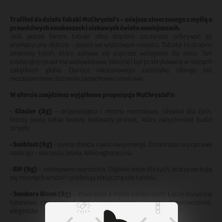
Trafiłeś do działu Tabaki McChrystal’s – miejsca stworzonego z myślą o
prawdziwych smakoszach i ciekawych świata nowicjuszach.
Jeśli jesteś fanem tabaki albo dopiero zaczynasz odkrywać jej
aromatyczne oblicze – jesteś we właściwym miejscu. Tabaka to drobno
zmielony tytoń, który zażywa się poprzez wciąganie do nosa. Ten
tradycyjny rytuał ma wielowiekową historię i był praktykowany w różnych
zakątkach globu. Oprócz nikotynowego zastrzyku, oferuje też
niezapomniane doznania zapachowe i smakowe.
W ofercie znajdziesz wyjątkowe propozycje McChrystal’s:
•
Glacier (8g)
– orzeźwiająca i mocno mentolowa. Idealna dla tych,
którzy cenią sobie świeży, lodowaty aromat, który natychmiast budzi
zmysły.
•
Sunblast (8g)
– pełna słońca i owocowej energii. Doskonała na poprawę
nastroju – soczysta, letnia, lekko egzotyczna.
•
RIP (8g)
– intensywna i wyrazista. Głęboki smak dla tych, którzy nie boją
się mocnych wrażeń i preferują klasyczną siłę tytoniu.
•
Smokers Blend (8g)
– stworzona z myślą o palaczach. Łączy klasyczny
tytoniowy charakter z delikatnymi nutami – spójna, zrównoważona,
elegancka.