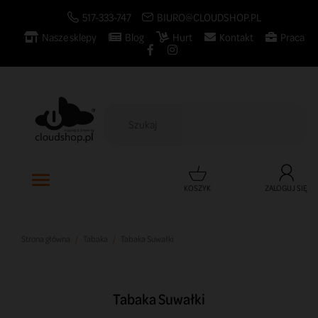
517-333-747
BIURO@CLOUDSHOP.PL
Nasze sklepy
Blog
Hurt
Kontakt
Praca

KOSZYK
ZALOGUJ SIĘ
Strona główna
Tabaka
Tabaka Suwałki
Tabaka Suwałki