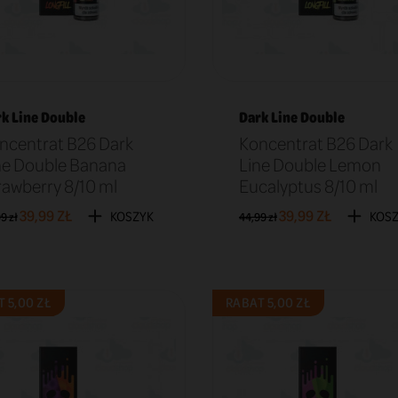
k Line Double
Dark Line Double
ncentrat B26 Dark
Koncentrat B26 Dark
ne Double Banana
Line Double Lemon
rawberry 8/10 ml
Eucalyptus 8/10 ml
39,99 ZŁ
39,99 ZŁ
KOSZYK
KOS
9 zł
44,99 zł
 5,00 ZŁ
RABAT 5,00 ZŁ