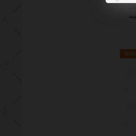
8/
44,9
RABAT