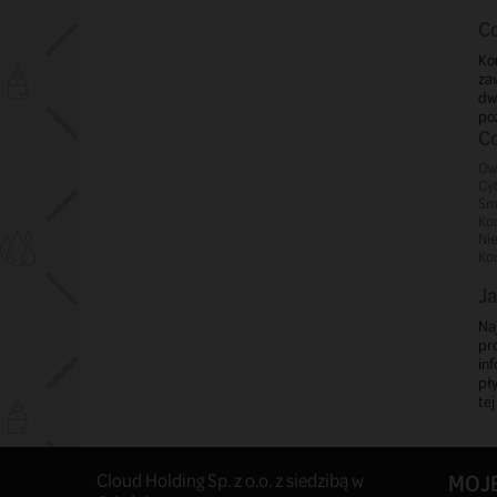
Co
Ko
zaw
dw
po
Co
Ow
Cyt
Sm
Ko
Ni
Kon
Ja
Naj
pr
in
pł
tej
Cloud Holding Sp. z o.o. z siedzibą w
MOJ