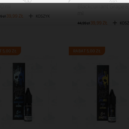
10 ml
Blackcurrant Grape 8
ml
39,99 ZŁ
KOSZYK
9 zł
39,99 ZŁ
KOS
44,99 zł
 5,00 ZŁ
RABAT 5,00 ZŁ