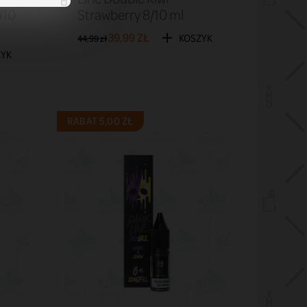
/10
Strawberry 8/10 ml
39,99 ZŁ
KOSZYK
44,99 zł
ZYK
RABAT 5,00 ZŁ