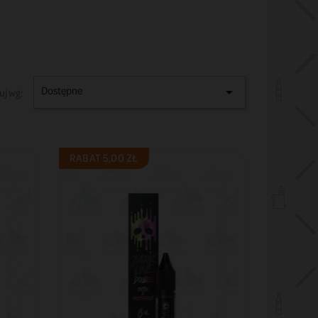
Dostępne

uj wg:
RABAT 5,00 ZŁ