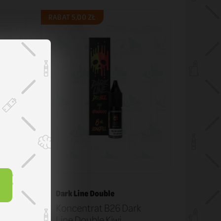
RABAT 5,00 ZŁ
Dark Line Double
Koncentrat B26 Dark
Line Double Kiwi