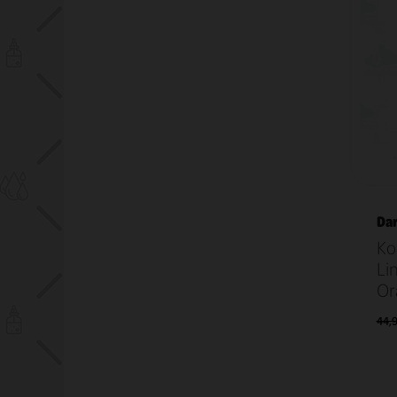
Dar
Ko
Li
Or
44,9