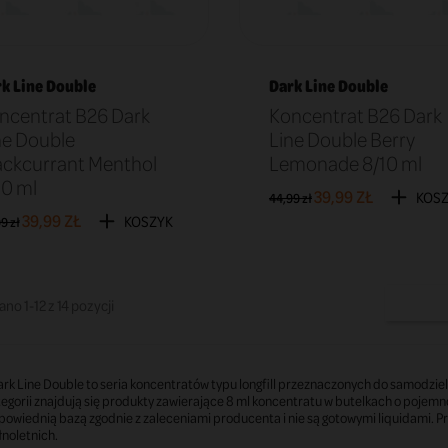
k Line Double
Dark Line Double
ncentrat B26 Dark
Koncentrat B26 Dark
ne Double
Line Double Berry
ackcurrant Menthol
Lemonade 8/10 ml
10 ml
39,99 ZŁ
KOS
44,99 zł
39,99 ZŁ
KOSZYK
9 zł
no 1-12 z 14 pozycji
rk Line Double to seria koncentratów typu longfill przeznaczonych do samodzie
egorii znajdują się produkty zawierające 8 ml koncentratu w butelkach o pojem
owiednią bazą zgodnie z zaleceniami producenta i nie są gotowymi liquidami. P
noletnich.