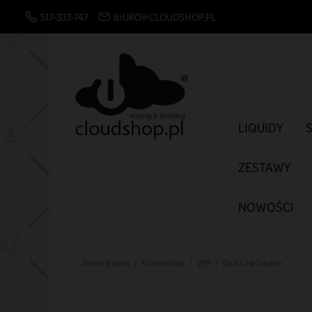
517-333-747
BIURO@CLOUDSHOP.PL
LIQUIDY
ZESTAWY
NOWOŚCI
Strona główna
Koncentraty
VTP
Dark Line Double