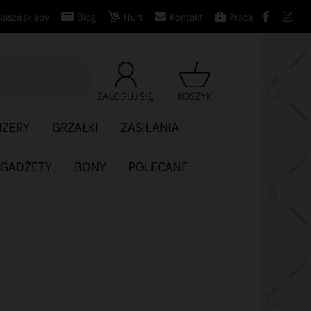
Nasze sklepy
Blog
Hurt
Kontakt
Praca

ZALOGUJ SIĘ
KOSZYK
IZERY
GRZAŁKI
ZASILANIA
GADŻETY
BONY
POLECANE