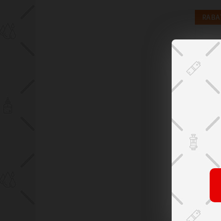
RABAT
Dar
Ko
Li