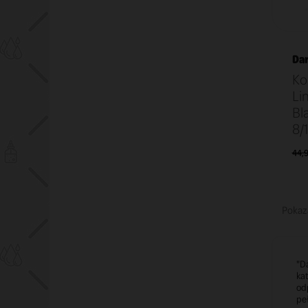
Dar
Ko
Li
Bl
8/
44,9
Pokaza
"Da
kat
odp
peł