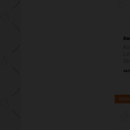
Dar
Ko
Li
St
44,9
RABAT