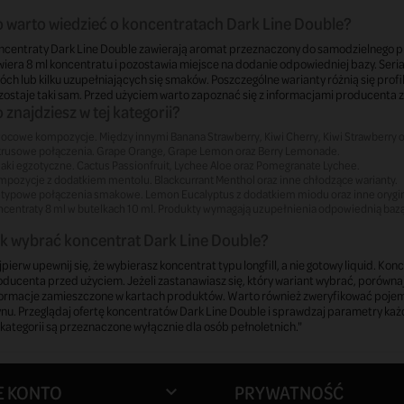
 warto wiedzieć o koncentratach Dark Line Double?
ncentraty Dark Line Double zawierają aromat przeznaczony do samodzielnego pr
iera 8 ml koncentratu i pozostawia miejsce na dodanie odpowiedniej bazy. Seri
óch lub kilku uzupełniających się smaków. Poszczególne warianty różnią się pr
zostaje taki sam. Przed użyciem warto zapoznać się z informacjami producenta 
 znajdziesz w tej kategorii?
ocowe kompozycje.
Między innymi Banana Strawberry, Kiwi Cherry, Kiwi Strawberry o
rusowe połączenia.
Grape Orange, Grape Lemon oraz Berry Lemonade.
aki egzotyczne.
Cactus Passionfruit, Lychee Aloe oraz Pomegranate Lychee.
mpozycje z dodatkiem mentolu.
Blackcurrant Menthol oraz inne chłodzące warianty.
etypowe połączenia smakowe.
Lemon Eucalyptus z dodatkiem miodu oraz inne orygi
centraty 8 ml w butelkach 10 ml.
Produkty wymagają uzupełnienia odpowiednią bazą
k wybrać koncentrat Dark Line Double?
pierw upewnij się, że wybierasz koncentrat typu longfill, a nie gotowy liquid. K
oducenta przed użyciem. Jeżeli zastanawiasz się, który wariant wybrać, porów
formacje zamieszczone w kartach produktów. Warto również zweryfikować poje
ynu. Przeglądaj ofertę koncentratów Dark Line Double i sprawdzaj parametry ka
 kategorii są przeznaczone wyłącznie dla osób pełnoletnich."
E KONTO
PRYWATNOŚĆ
