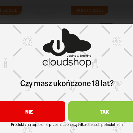
 5,00 ZŁ
RABAT 5,00 ZŁ
Czy masz ukończone 18 lat?
NIE
TAK
k Line Double
Dark Line Double
ncentrat B26 Dark
Koncentrat B26 Dark
Produkty na tej stronie przeznaczone są tylko dla osób pełnoletnich
ne Double Kiwi Cherry
Line Double