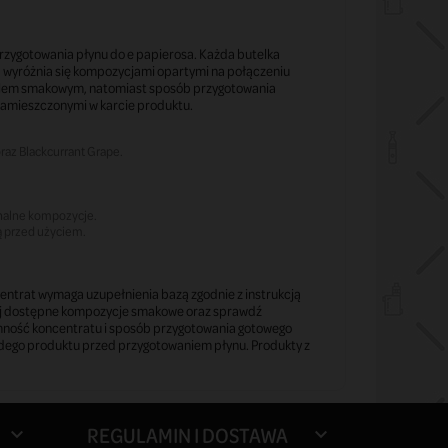
zygotowania płynu do e papierosa. Każda butelka
a wyróżnia się kompozycjami opartymi na połączeniu
ofilem smakowym, natomiast sposób przygotowania
zamieszczonymi w karcie produktu.
raz Blackcurrant Grape.
nalne kompozycje.
 przed użyciem.
oncentrat wymaga uzupełnienia bazą zgodnie z instrukcją
naj dostępne kompozycje smakowe oraz sprawdź
mność koncentratu i sposób przygotowania gotowego
żdego produktu przed przygotowaniem płynu. Produkty z
REGULAMIN I DOSTAWA

