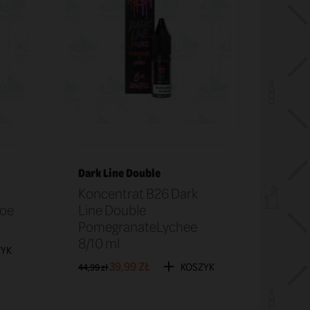
Dark Line Double
Koncentrat B26 Dark
loe
Line Double
PomegranateLychee
8/10 ml
ZYK
39,99 ZŁ
KOSZYK
44,99 zł