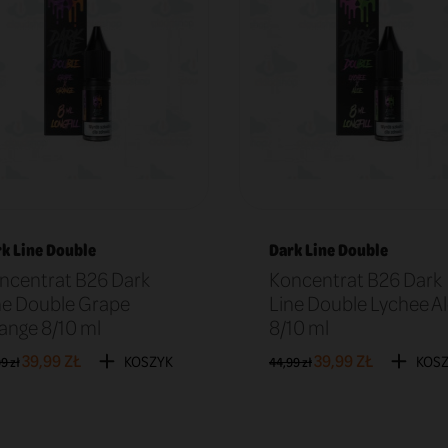
k Line Double
Dark Line Double
ncentrat B26 Dark
Koncentrat B26 Dark
ne Double Grape
Line Double Lychee A
ange 8/10 ml
8/10 ml
39,99 ZŁ
39,99 ZŁ
KOSZYK
KOS
9 zł
44,99 zł