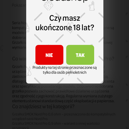
Pokazano 1-2 z 2 pozycji
Czy masz
Seria Nord Pro obejmuje grzałki SMOK przeznaczone do
ukończone 18 lat?
kompatybilnych urządzeń z tej serii. W tej kategorii dostępne są
modele o rezystancji 0,6 ohm oraz 0,9 ohm, które należy
dobierać zgodnie z wymaganiami konkretnego urządzenia.
Grzałki są elementami eksploatacyjnymi i podlegają okresowej
wymianie podczas standardowego użytkowania.
NIE
TAK
Co warto wiedzieć o grzałkach SMOK Nord Pro?
Grzałki Nord Pro zostały zaprojektowane do współpracy z
Produkty na tej stronie przeznaczone są
urządzeniami zgodnymi z tą serią i nie mają uniwersalnego
tylko dla osób pełnoletnich
zastosowania. Poszczególne warianty różnią się rezystancją,
dlatego przed zakupem warto sprawdzić zalecenia producenta
oraz specyfikację posiadanego modelu. Odpowiednio dobrana
grzałka pozwala zachować prawidłowe działanie urządzenia
oraz zgodność z jego konstrukcją. Regularna wymiana zużytego
elementu stanowi standardową część eksploatacji e papierosa.
Co znajdziesz w tej kategorii?
Grzałka SMOK Nord Pro 0,6 ohm – przeznaczona do kompatybilnych
urządzeń serii Nord Pro.
Grzałka SMOK Nord Pro 0,9 ohm – wariant o innej wartości
rezystancji.