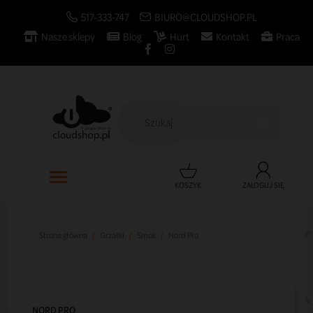
517-333-747
BIURO@CLOUDSHOP.PL
Nasze sklepy
Blog
Hurt
Kontakt
Praca

KOSZYK
ZALOGUJ SIĘ
Strona główna
Grzałki
Smok
Nord Pro
NORD PRO