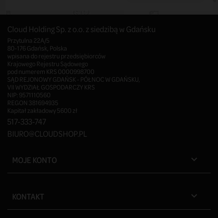
Cloud Holding Sp. z o.o. z siedzibą w Gdańsku
Przytulna 22A/5
80-176 Gdańsk, Polska
wpisana do rejestru przedsiębiorców
Krajowego Rejestru Sądowego
pod numerem KRS 0000998700
SĄD REJONOWY GDAŃSK - PÓŁNOC W GDAŃSKU,
VII WYDZIAŁ GOSPODARCZY KRS
NIP: 9571110560
REGON 381694935
Kapitał zakładowy 5600 zł
517-333-747
BIURO@CLOUDSHOP.PL
MOJE KONTO

KONTAKT
