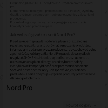
Oryginalne grzałki SMOK – dedykowane urządzeniom z serii Nord
Pro.
Elementy eksploatacyjne – przeznaczone do okresowej wymiany.
Grzałki o różnych parametrach – dobierane zgodnie z zaleceniami
producenta.
Produkty do zgodnych urządzeń – wymagające sprawdzenia
kompatybilności przed zakupem.
Jak wybrać grzałkę z serii Nord Pro?
Przed zakupem sprawdź model urządzenia oraz zalecaną
rezystancję grzałki. Warto porównać oznaczenie produktu z
informacjami podanymi przez producenta, aby zachować pełną
zgodność. Czy każda grzałka Nord Pro pasuje do wszystkich
urządzeń SMOK? Nie. Modele z tej serii są przeznaczone do
określonych urządzeń, dlatego przed wyborem należy
zweryfikować kompatybilność oraz parametry techniczne.
Sprawdź dostępne warianty i ich specyfikację w kartach
produktów. Oferta obejmuje wyłącznie produkty przeznaczone
dla osób pełnoletnich.
Nord Pro
Powrót do góry
