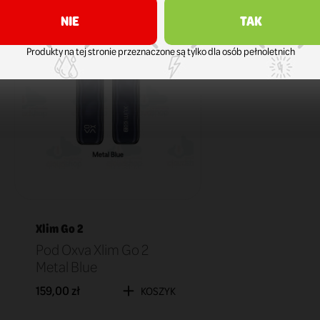
NIE
TAK
Produkty na tej stronie przeznaczone są tylko dla osób pełnoletnich
Xlim Go 2
Pod Oxva Xlim Go 2
Metal Blue
159,00 zł
KOSZYK