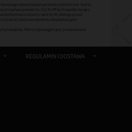
ównaj jego najważniejsze parametry techniczne. Warto
ji przepływu powietrza. Czy XLIM Go 2 współpracuje z
ybilnymi kartridżami z serii XLIM, dlatego przed
 to dobrać właściwe elementy eksploatacyjne i
h produktów. Oferta tej kategorii jest przeznaczona
REGULAMIN I DOSTAWA

