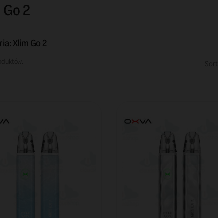
 Go 2
ia: Xlim Go 2
oduktów.
Sort