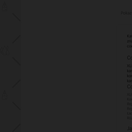
Pokaza
Kat
zn
cod
Co
XL
ka
ko
ka
Co
XLI
Kom
Reg
Reg
Ład
Róż
Ja