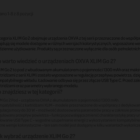
no 1-8 z 8 pozycji
egoria XLIM Go 2 obejmuje urządzenia OXVA z tej serii przeznaczone do współpr
ajdują się modele dostępne w różnych wersjach kolorystycznych, wyposażone we
zienne użytkowanie. Produkty są przeznaczone wyłącznie dla osób pełnoletnich 
 warto wiedzieć o urządzeniach OXVA XLIM Go 2?
IM Go 2 to pod z wbudowanym akumulatorem o pojemności 1300 mAh oraz maksy
rtridżami z serii XLIM i zostało wyposażone w regulację przepływu powietrza, 
mpatybilnego wkładu. Ładowanie odbywa się przez złącze USB Type C. Przed z
rtridżami oraz parametry wybranego modelu.
 znajdziesz w tej kategorii?
M Go 2 Pod – urządzenia OXVA z akumulatorem o pojemności 1300 mAh.
patybilność z kartridżami XLIM – modele przeznaczone do współpracy z dedykowa
ulacja mocy do 30 W – możliwość dostosowania parametrów pracy w zakresie przew
ulowany przepływ powietrza – funkcja pozwalająca zmienić charakterystykę pracy ur
owanie USB Type C – wygodne uzupełnianie energii z wykorzystaniem kompatybiln
ne wersje kolorystyczne – ten sam model jest dostępny w kilku wariantach wykończe
k wybrać urządzenie XLIM Go 2?