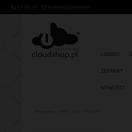
517-333-747
BIURO@CLOUDSHOP.PL
LIQUIDY
ZESTAWY
NOWOŚCI
Strona główna
Pody
Oxva
Xlim Go 2