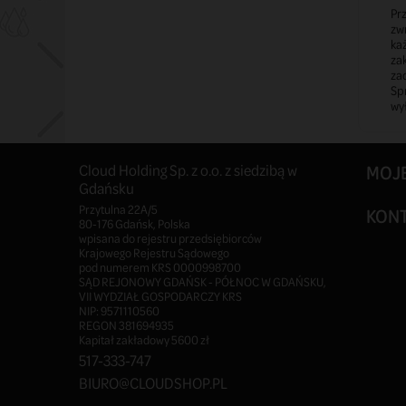
Pr
zw
ka
za
za
Spr
wył
Cloud Holding Sp. z o.o. z siedzibą w
MOJ
Gdańsku
Przytulna 22A/5
KON
80-176 Gdańsk, Polska
wpisana do rejestru przedsiębiorców
Krajowego Rejestru Sądowego
pod numerem KRS 0000998700
SĄD REJONOWY GDAŃSK - PÓŁNOC W GDAŃSKU,
VII WYDZIAŁ GOSPODARCZY KRS
NIP: 9571110560
REGON 381694935
Kapitał zakładowy 5600 zł
517-333-747
BIURO@CLOUDSHOP.PL