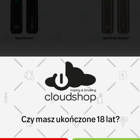
m Go 2
Xlim Go 2
d Oxva Xlim Go 2
Pod Oxva Xlim Go 2 Li
ack Shadow
Brown Shadow
,00 zł
159,00 zł
KOSZYK
KOS
Czy masz ukończone 18 lat?