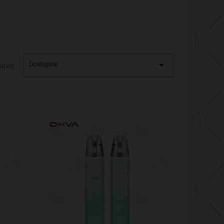
Dostępne

uj wg: