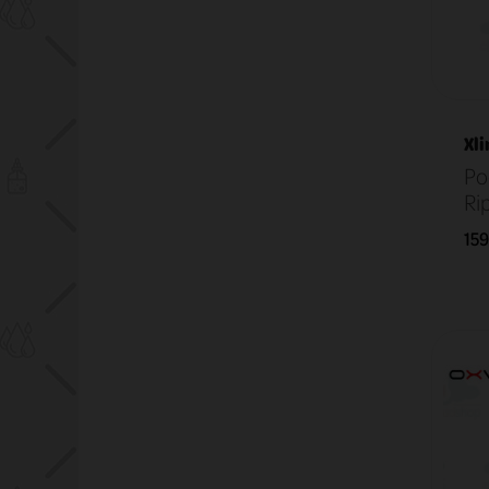
Xli
Po
Ri
159