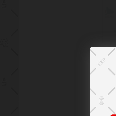
Xli
Po
Bl
159