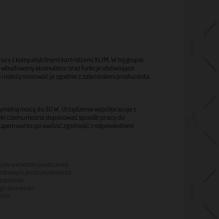
acy z kompatybilnymi kartridżami XLIM. W tej grupie
 wbudowany akumulator oraz funkcje ułatwiające
i należy stosować je zgodnie z zaleceniami producenta.
malną mocą do 30 W. Urządzenie współpracuje z
dzięki czemu można dopasować sposób pracy do
akupem warto sprawdzić zgodność z odpowiednimi
nymi wkładami producenta.
idzianym przez producenta.
ządzenia.
ego przewodu.
nia.