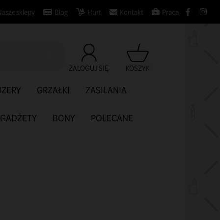
Nasze sklepy
Blog
Hurt
Kontakt
Praca

ZALOGUJ SIĘ
KOSZYK
IZERY
GRZAŁKI
ZASILANIA
GADŻETY
BONY
POLECANE