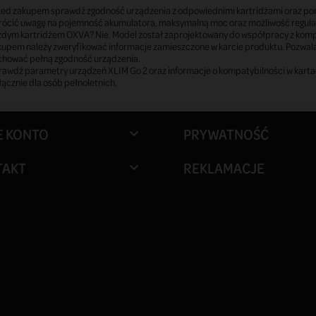
zed zakupem sprawdź zgodność urządzenia z odpowiednimi kartridżami oraz por
rócić uwagę na pojemność akumulatora, maksymalną moc oraz możliwość regulac
żdym kartridżem OXVA? Nie. Model został zaprojektowany do współpracy z kompat
kupem należy zweryfikować informacje zamieszczone w karcie produktu. Pozwala
chować pełną zgodność urządzenia.
awdź parametry urządzeń XLIM Go 2 oraz informacje o kompatybilności w kartac
ącznie dla osób pełnoletnich.
E KONTO
PRYWATNOŚĆ

TAKT
REKLAMACJE
