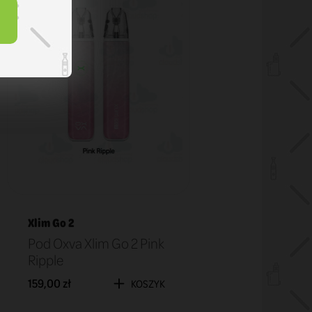
Xlim Go 2
Pod Oxva Xlim Go 2 Pink
Ripple
159,00 zł
KOSZYK