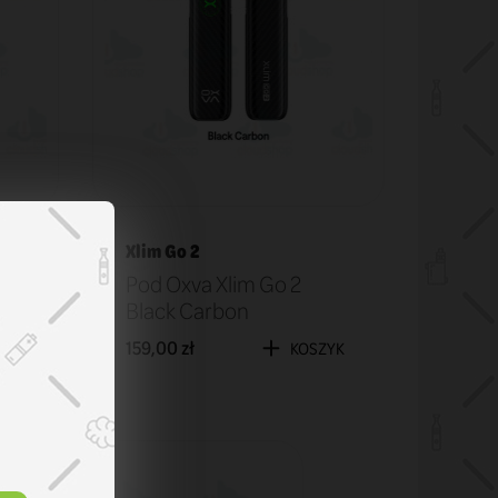
Xlim Go 2
ght
Pod Oxva Xlim Go 2
Black Carbon
159,00 zł
ZYK
KOSZYK