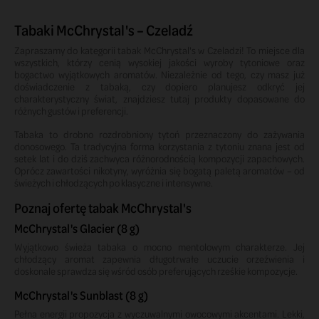
Tabaki McChrystal's – Czeladź
Zapraszamy do kategorii tabak McChrystal's w Czeladzi! To miejsce dla
wszystkich, którzy cenią wysokiej jakości wyroby tytoniowe oraz
bogactwo wyjątkowych aromatów. Niezależnie od tego, czy masz już
doświadczenie z tabaką, czy dopiero planujesz odkryć jej
charakterystyczny świat, znajdziesz tutaj produkty dopasowane do
różnych gustów i preferencji.
Tabaka to drobno rozdrobniony tytoń przeznaczony do zażywania
donosowego. Ta tradycyjna forma korzystania z tytoniu znana jest od
setek lat i do dziś zachwyca różnorodnością kompozycji zapachowych.
Oprócz zawartości nikotyny, wyróżnia się bogatą paletą aromatów – od
świeżych i chłodzących po klasyczne i intensywne.
Poznaj ofertę tabak McChrystal's
McChrystal's Glacier (8 g)
Wyjątkowo świeża tabaka o mocno mentolowym charakterze. Jej
chłodzący aromat zapewnia długotrwałe uczucie orzeźwienia i
doskonale sprawdza się wśród osób preferujących rześkie kompozycje.
McChrystal's Sunblast (8 g)
Pełna energii propozycja z wyczuwalnymi owocowymi akcentami. Lekki,