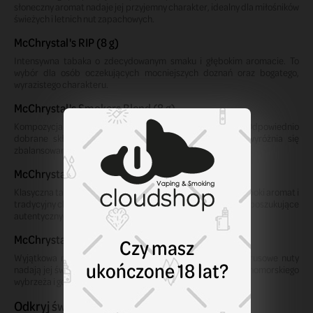
słoneczny aromat nadaje jej przyjemny charakter, idealny dla miłośników
świeżych i letnich nut zapachowych.
McChrystal's RIP (8 g)
Intensywna tabaka o zdecydowanym smaku i głębokim aromacie. To
wybór dla osób oczekujących mocniejszych doznań oraz bogatego,
wyrazistego charakteru.
McChrystal's Smokers Blend (8 g)
Kompozycja inspirowana tradycyjnym aromatem tytoniu. Odpowiednio
dobrane składniki tworzą harmonijną mieszankę, która wyróżnia się
zbalansowanym profilem smakowo-zapachowym.
McChrystal's Olde (8 g)
Klasyczna tabaka nawiązująca do dawnych receptur. Jej głęboki aromat i
tradycyjny charakter sprawiają, że jest ceniona przez osoby poszukujące
autentycznych doznań.
McChrystal's Sicilian (8 g)
Czy masz
Wyjątkowa mieszanka inspirowana słoneczną Sycylią. Cytrusowe nuty
ukończone 18 lat?
nadają jej świeżości i lekkości, przywołując klimat śródziemnomorskiego
wybrzeża i gorących letnich dni.
Odkryj świat aromatów McChrystal's