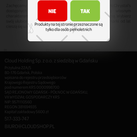
Zachęcamy do zapoznania się z pełną ofertą tabak McChrystal's
NIE
TAK
dostępnych w Czeladzi. Każdy wariant wyróżnia się własnym
charakterem i starannie opracowaną kompozycją aromatyczną. Wybierz
swój ulubiony smak i przekonaj się, dlaczego produkty tej marki od lat
Produkty na tej stronie przeznaczone są
cieszą się uznaniem wśród miłośników tabaki.
tylko dla osób pełnoletnich
Cloud Holding Sp. z o.o. z siedzibą w Gdańsku
Przytulna 22A/5
80-176 Gdańsk, Polska
wpisana do rejestru przedsiębiorców
Krajowego Rejestru Sądowego
pod numerem KRS 0000998700
SĄD REJONOWY GDAŃSK - PÓŁNOC W GDAŃSKU,
VII WYDZIAŁ GOSPODARCZY KRS
NIP: 9571110560
REGON 381694935
Kapitał zakładowy 5600 zł
517-333-747
BIURO@CLOUDSHOP.PL