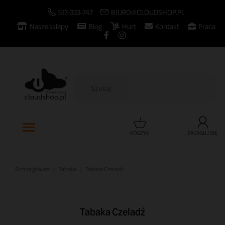
517-333-747
BIURO@CLOUDSHOP.PL
Nasze sklepy
Blog
Hurt
Kontakt
Praca

KOSZYK
ZALOGUJ SIĘ
Strona główna
Tabaka
Tabaka Czeladź
Tabaka Czeladź