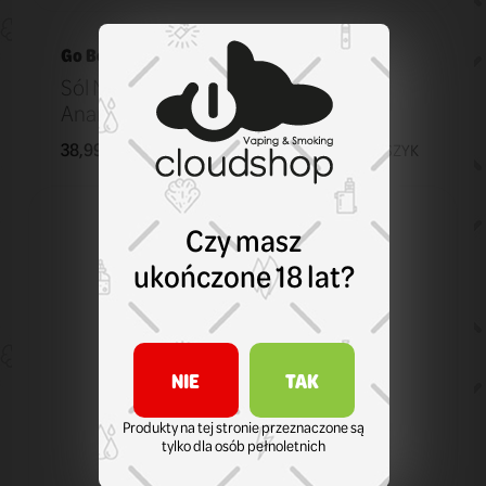
Go Bears Drops
Sól Nikotynowa B26 Go Bears Drops
Ananas 20 mg
38,99 zł
KOSZYK
Czy masz
ukończone 18 lat?
NIE
TAK
Produkty na tej stronie przeznaczone są
tylko dla osób pełnoletnich