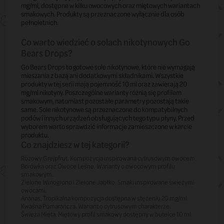
mg/ml, dostępne w kilku owocowych oraz miętowych wariantach
smakowych. Produkty są przeznaczone wyłącznie dla osób
pełnoletnich.
Co warto wiedzieć o solach nikotynowych Go
Bears Drops?
Go Bears Drops to gotowe sole nikotynowe, które nie wymagają
mieszania z bazą ani dodatkowymi składnikami. Wszystkie
produkty w tej serii mają pojemność 10 ml oraz zawierają 20
mg/ml nikotyny. Poszczególne warianty różnią się profilem
smakowym, natomiast pozostałe parametry pozostają takie
same. Sole nikotynowe są przeznaczone do kompatybilnych
podów i innych urządzeń obsługujących tego typu płyny. Przed
wyborem warto sprawdzić informacje zamieszczone w karcie
produktu.
Co znajdziesz w tej kategorii?
Różowy Grejpfrut.
Kompozycja inspirowana cytrusowym owocem.
Borówka
oraz
Owoce Leśne.
Warianty o owocowym profilu
smakowym.
Zielone Winogrono
i
Zielone Jabłko.
Smaki inspirowane świeżymi
owocami.
Ananas.
Tropikalna kompozycja dostępna w stężeniu 20 mg/ml.
Kwaśna Pomarańcza.
Wariant o cytrusowym charakterze.
Świeża Mięta.
Miętowy profil smakowy dostępny w butelce 10 ml.