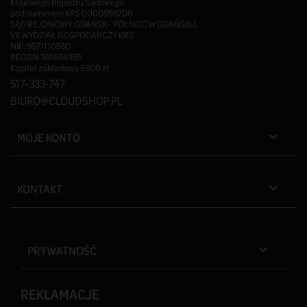
Krajowego Rejestru Sądowego
pod numerem KRS 0000998700
SĄD REJONOWY GDAŃSK - PÓŁNOC W GDAŃSKU,
VII WYDZIAŁ GOSPODARCZY KRS
NIP: 9571110560
REGON 381694935
Kapitał zakładowy 5600 zł
517-333-747
BIURO@CLOUDSHOP.PL
MOJE KONTO

KONTAKT

PRYWATNOŚĆ

REKLAMACJE