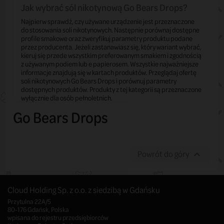
Jak wybrać sól nikotynową Go Bears Drops?
Najpierw sprawdź, czy używane urządzenie jest przeznaczone
do stosowania soli nikotynowych. Następnie porównaj dostępne
profile smakowe oraz zweryfikuj parametry produktu podane
przez producenta. Jeżeli zastanawiasz się, który wariant wybrać,
kieruj się przede wszystkim preferowanym smakiem i zgodnością
z używanym podiem lub e papierosem. Wszystkie najważniejsze
informacje znajdują się w kartach produktów. Przeglądaj ofertę
soli nikotynowych Go Bears Drops i porównuj parametry
dostępnych produktów. Produkty z tej kategorii są przeznaczone
wyłącznie dla osób pełnoletnich.
Go Bears Drops
Powrót do góry

Cloud Holding Sp. z o.o. z siedzibą w Gdańsku
Przytulna 22A/5
80-176 Gdańsk, Polska
wpisana do rejestru przedsiębiorców