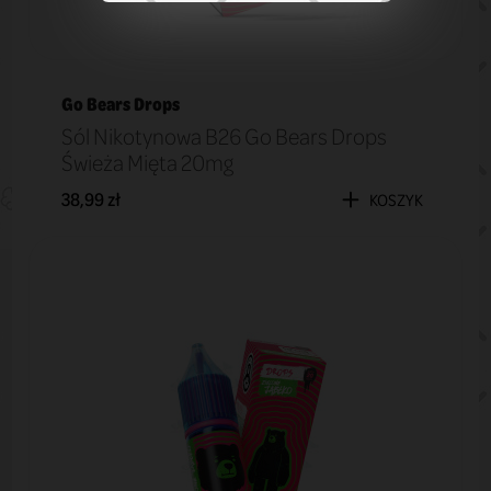
Go Bears Drops
Sól Nikotynowa B26 Go Bears Drops
Świeża Mięta 20mg
38,99 zł
KOSZYK