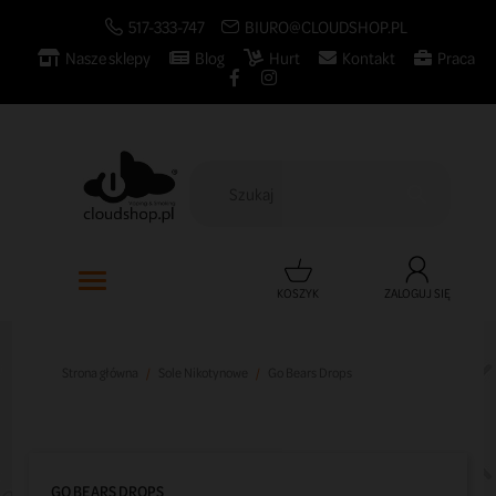
517-333-747
BIURO@CLOUDSHOP.PL
Nasze sklepy
Blog
Hurt
Kontakt
Praca

KOSZYK
ZALOGUJ SIĘ
Strona główna
Sole Nikotynowe
Go Bears Drops
GO BEARS DROPS