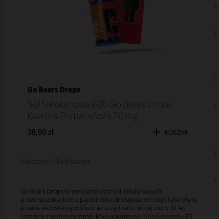
Go Bears Drops
Sól Nikotynowa B26 Go Bears Drops
Kwaśna Pomarańcza 20 mg
38,99 zł
KOSZYK
Pokazano 1-8 z 8 pozycji
Go Bears Drops to seria gotowych soli nikotynowych
przeznaczonych do e papierosów obsługujących tego typu płyny,
przede wszystkim podów oraz urządzeń o niskiej mocy. W tej
kategorii znajdują się produkty o pojemności 10 ml i stężeniu 20