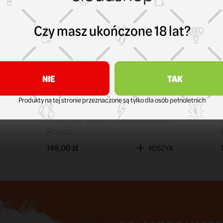
Polecane
Czy masz ukończone 18 lat?
NIE
TAK
Produkty na tej stronie przeznaczone są tylko dla osób pełnoletnich