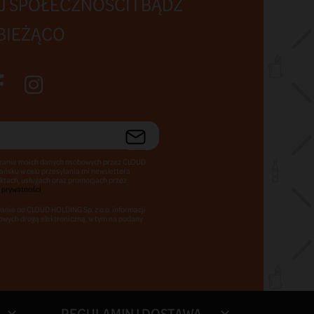
Polecane
Pod Lost Vape Ursa Nano
Freedom Sentinal
149,00 zł
KOSZYK
 SPOŁECZNOŚCI I BĄDŹ
BIEŻĄCO