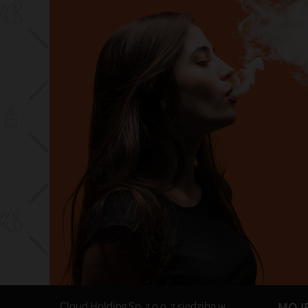
Polecane
Pod Lost Vape Ursa Nano Evil
Spirits
149,00 zł
KOSZYK