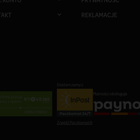
Wyrażam zgodę na przetwar
HOLDING Sp. z o.o. z siedzibą w G
zawierającego informacje o produ
Administratora, zgodnie z
Polityk
Wyrażam zgodę na otrzymywa
handlowych oraz treści marketing
adres e-mail.
E KONTO
PRYWATNOŚĆ

TAKT
REKLAMACJE
