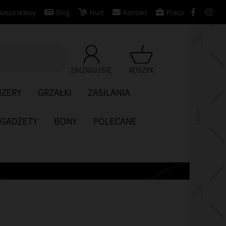
Nasze sklepy
Blog
Hurt
Kontakt
Praca

ZALOGUJ SIĘ
KOSZYK
IZERY
GRZAŁKI
ZASILANIA
GADŻETY
BONY
POLECANE