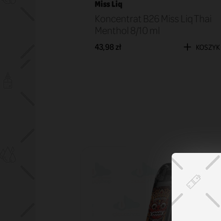
Miss Liq
s Liq Sour
Koncentrat B26 Miss Liq Thai
Menthol 8/10 ml
43,98 zł
KOSZYK
KOSZYK