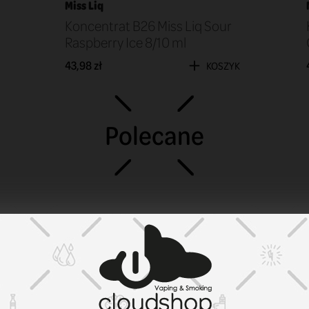
Miss Liq
Koncentrat B26 Miss Liq Sour
Raspberry Ice 8/10 ml
43,98 zł
KOSZYK