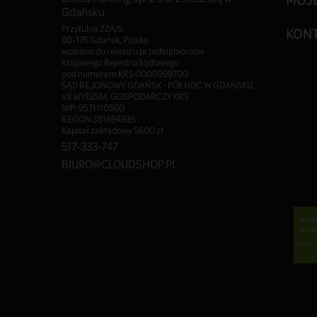
Cloud Holding Sp. z o.o. z siedzibą w
MOJ
Gdańsku
Przytulna 22A/5
KON
80-176 Gdańsk, Polska
wpisana do rejestru przedsiębiorców
Krajowego Rejestru Sądowego
pod numerem KRS 0000998700
SĄD REJONOWY GDAŃSK - PÓŁNOC W GDAŃSKU,