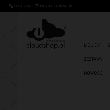
517-333-747
BIURO@CLOUDSHOP.PL
LIQUIDY
ZESTAWY
NOWOŚCI