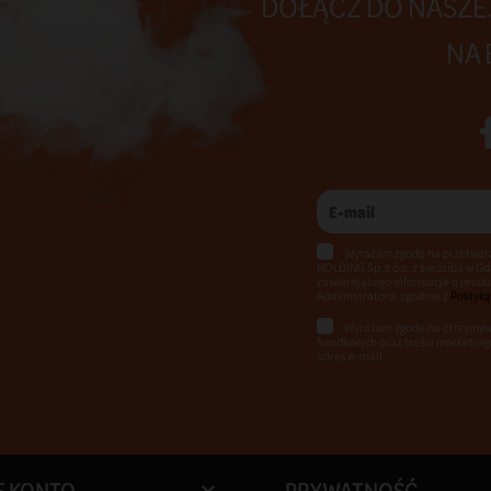
Polecane
Pod Lost Vape Ursa Nano Skull
Roses
149,00 zł
KOSZYK
DOŁĄCZ DO NASZEJ
NA 