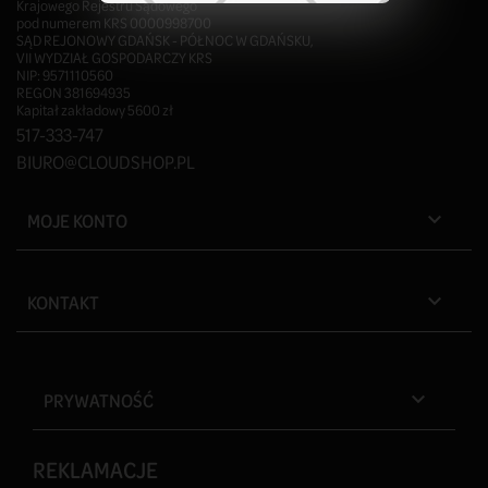
Krajowego Rejestru Sądowego
pod numerem KRS 0000998700
SĄD REJONOWY GDAŃSK - PÓŁNOC W GDAŃSKU,
VII WYDZIAŁ GOSPODARCZY KRS
NIP: 9571110560
REGON 381694935
Kapitał zakładowy 5600 zł
517-333-747
BIURO@CLOUDSHOP.PL
MOJE KONTO

KONTAKT

PRYWATNOŚĆ

REKLAMACJE