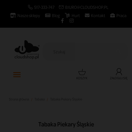
517-333-747
BIURO@CLOUDSHOP.PL
Nasze sklepy
Blog
Hurt
Kontakt
Praca

KOSZYK
ZALOGUJ SIĘ
Strona główna
Tabaka
Tabaka Piekary Śląskie
Tabaka Piekary Śląskie