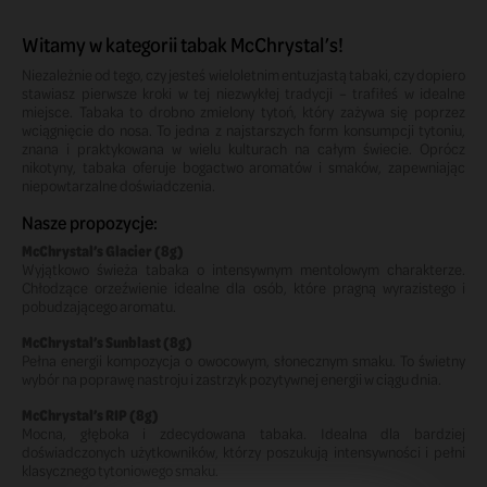
Witamy w kategorii tabak McChrystal’s!
Niezależnie od tego, czy jesteś wieloletnim entuzjastą tabaki, czy dopiero
stawiasz pierwsze kroki w tej niezwykłej tradycji – trafiłeś w idealne
miejsce. Tabaka to drobno zmielony tytoń, który zażywa się poprzez
wciągnięcie do nosa. To jedna z najstarszych form konsumpcji tytoniu,
znana i praktykowana w wielu kulturach na całym świecie. Oprócz
nikotyny, tabaka oferuje bogactwo aromatów i smaków, zapewniając
niepowtarzalne doświadczenia.
Nasze propozycje:
McChrystal’s Glacier (8g)
Wyjątkowo świeża tabaka o intensywnym mentolowym charakterze.
Chłodzące orzeźwienie idealne dla osób, które pragną wyrazistego i
pobudzającego aromatu.
McChrystal’s Sunblast (8g)
Pełna energii kompozycja o owocowym, słonecznym smaku. To świetny
wybór na poprawę nastroju i zastrzyk pozytywnej energii w ciągu dnia.
McChrystal’s RIP (8g)
Mocna, głęboka i zdecydowana tabaka. Idealna dla bardziej
doświadczonych użytkowników, którzy poszukują intensywności i pełni
klasycznego tytoniowego smaku.