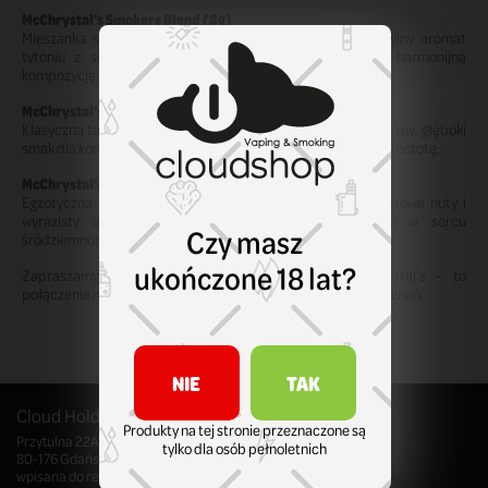
McChrystal’s Smokers Blend (8g)
Mieszanka stworzona z myślą o palaczach. Łączy tradycyjny aromat
tytoniu z subtelnymi nutami, tworząc zrównoważoną i harmonijną
kompozycję.
McChrystal’s Olde (8g)
Klasyczna tabaka w pełnym tego słowa znaczeniu. Autentyczny, głęboki
smak dla koneserów, którzy cenią tradycję i ponadczasową prostotę.
McChrystal’s Sicilian (8g)
Egzotyczna mieszanka inspirowana klimatem Sycylii. Cytrusowe nuty i
wyrazisty aromat przywodzą na myśl słoneczne dni w sercu
Czy masz
śródziemnomorskiej natury.
ukończone 18 lat?
Zapraszamy do odkrywania bogactwa smaków McChrystal’s – to
połączenie najwyższej jakości, tradycji i niezapomnianych doznań.
NIE
TAK
Cloud Holding Sp. z o.o. z siedzibą w Gdańsku
Produkty na tej stronie przeznaczone są
Przytulna 22A/5
tylko dla osób pełnoletnich
80-176 Gdańsk, Polska
wpisana do rejestru przedsiębiorców