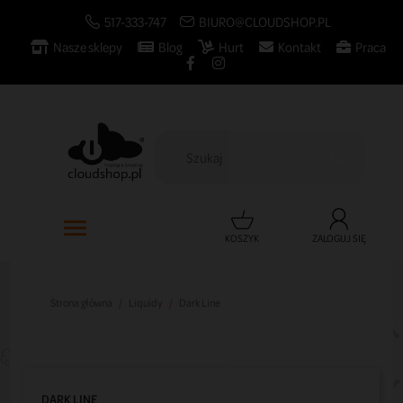
517-333-747
BIURO@CLOUDSHOP.PL
Nasze sklepy
Blog
Hurt
Kontakt
Praca

KOSZYK
ZALOGUJ SIĘ
Strona główna
Liquidy
Dark Line
DARK LINE