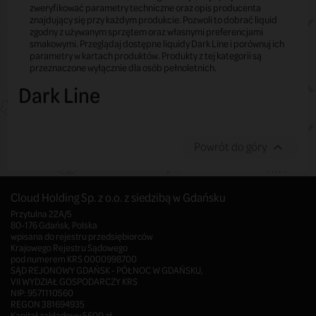
zweryfikować parametry techniczne oraz opis producenta
znajdujący się przy każdym produkcie. Pozwoli to dobrać liquid
zgodny z używanym sprzętem oraz własnymi preferencjami
smakowymi. Przeglądaj dostępne liquidy Dark Line i porównuj ich
parametry w kartach produktów. Produkty z tej kategorii są
przeznaczone wyłącznie dla osób pełnoletnich.
Dark Line
Powrót do góry

Cloud Holding Sp. z o.o. z siedzibą w Gdańsku
Przytulna 22A/5
80-176 Gdańsk, Polska
wpisana do rejestru przedsiębiorców
Krajowego Rejestru Sądowego
pod numerem KRS 0000998700
SĄD REJONOWY GDAŃSK - PÓŁNOC W GDAŃSKU,
VII WYDZIAŁ GOSPODARCZY KRS
NIP: 9571110560
REGON 381694935
Kapitał zakładowy 5600 zł