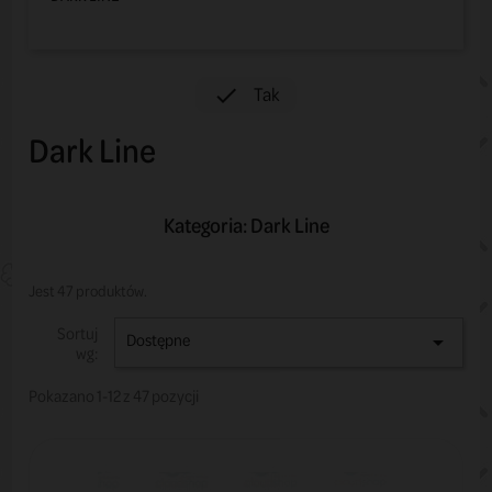
Tak

Dark Line
Kategoria: Dark Line
Jest 47 produktów.
Sortuj
Dostępne

wg:
Pokazano 1-12 z 47 pozycji