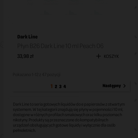
Dark Line
Płyn B26 Dark Line 10 ml Peach 06
33,98 zł
KOSZYK
Pokazano 1-12 z 47 pozycji
1
Następny

2
3
4
Dark Line to seria gotowych liquidów do e papierosów z otwartym
systemem. W tej kategorii znajdują się płyny w pojemności 10 ml,
dostępne w różnych profilach smakowych oraz kilku poziomach
nikotyny. Produkty są przeznaczone do kompatybilnych
urządzeń obsługujących gotowe liquidy i wyłącznie dla osób
pełnoletnich.