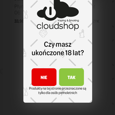
Płyn B26 Dark Line 10 ml Black Currant
06
33,98 zł
KOSZYK
Czy masz
ukończone 18 lat?
NIE
TAK
Produkty na tej stronie przeznaczone są
tylko dla osób pełnoletnich