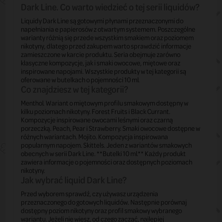
Dark Line. Co warto wiedzieć o tej serii liquidów?
Liquidy Dark Line są gotowymi płynami przeznaczonymi do
napełniania e papierosów z otwartym systemem. Poszczególne
warianty różnią się przede wszystkim smakiem oraz poziomem
nikotyny, dlatego przed zakupem warto sprawdzić informacje
zamieszczone w karcie produktu. Seria obejmuje zarówno
klasyczne kompozycje, jak i smaki owocowe, miętowe oraz
inspirowane napojami. Wszystkie produkty w tej kategorii są
oferowane w butelkach o pojemności 10 ml.
Co znajdziesz w tej kategorii?
Menthol. Wariant o miętowym profilu smakowym dostępny w
kilku poziomach nikotyny. Forest Fruits i Black Currant.
Kompozycje inspirowane owocami leśnymi oraz czarną
porzeczką. Peach, Pear i Strawberry. Smaki owocowe dostępne w
różnych wariantach. Mojito. Kompozycja inspirowana
popularnym napojem. Skittels. Jeden z wariantów smakowych
obecnych w serii Dark Line. **Butelki 10 ml.** Każdy produkt
zawiera informacje o pojemności oraz dostępnych poziomach
nikotyny.
Jak wybrać liquid Dark Line?
Przed wyborem sprawdź, czy używasz urządzenia
przeznaczonego do gotowych liquidów. Następnie porównaj
dostępny poziom nikotyny oraz profil smakowy wybranego
wariantu. Jeżeli nie wiesz, od czego zacząć, najlepiej