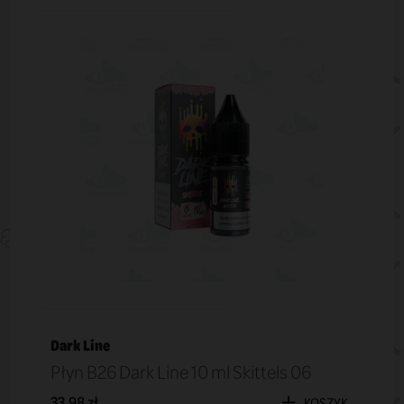
Dark Line
Płyn B26 Dark Line 10 ml Skittels 06
33,98 zł
KOSZYK