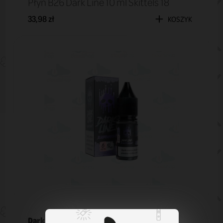
Płyn B26 Dark Line 10 ml Skittels 18
33,98 zł
KOSZYK
Dark Line