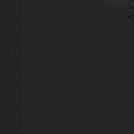
Co
37,