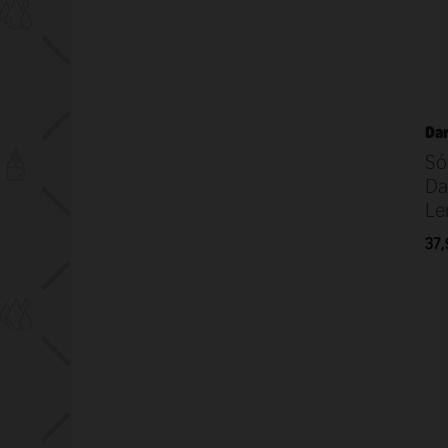
Dar
Só
Da
Le
37,