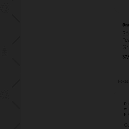
Dar
Só
Da
Gr
37,
Pokaza
Dar
wsz
pr
Co