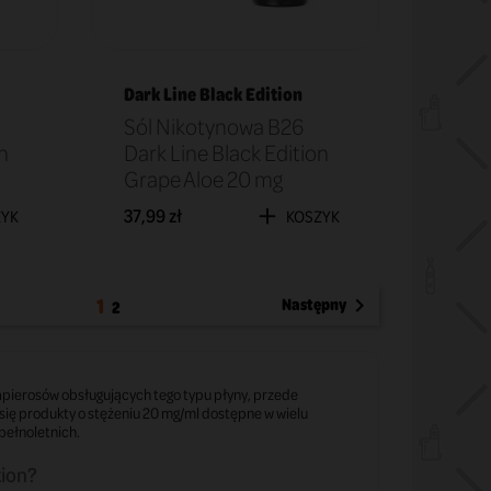
Dark Line Black Edition
Sól Nikotynowa B26
n
Dark Line Black Edition
Grape Aloe 20 mg
37,99 zł
ZYK
KOSZYK
1
Następny

2
papierosów obsługujących tego typu płyny, przede
się produkty o stężeniu 20 mg/ml dostępne w wielu
pełnoletnich.
tion?