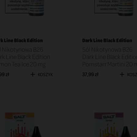
k Line Black Edition
Dark Line Black Edition
l Nikotynowa B26
Sól Nikotynowa B26
rk Line Black Edition
Dark Line Black Editio
mon Tea Ice 20 mg
Pornstarr Martini 20 
99 zł
37,99 zł
KOSZYK
KOS