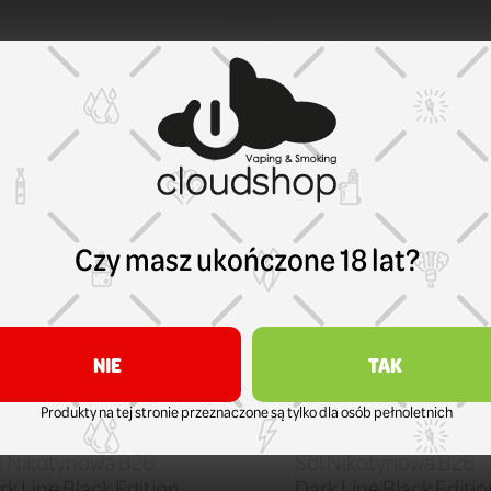
Czy masz ukończone 18 lat?
NIE
TAK
Produkty na tej stronie przeznaczone są tylko dla osób pełnoletnich
k Line Black Edition
Dark Line Black Edition
l Nikotynowa B26
Sól Nikotynowa B26
rk Line Black Edition
Dark Line Black Editio