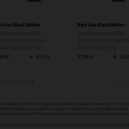
k Line Black Edition
Dark Line Black Edition
l Nikotynowa B26
Sól Nikotynowa B26
rk Line Black Edition
Dark Line Black Editio
ape Tea Ice 20 mg
Mojito Ice 20 mg
99 zł
37,99 zł
KOSZYK
KOS
no 1-12 z 20 pozycji
k Line Black Edition to seria gotowych soli nikotynowych przeznaczonych do e 
ystkim podów oraz urządzeń pracujących z niską mocą. W tej kategorii znajdują 
ofilach smakowych. Oferta obejmuje wyłącznie produkty przeznaczone dla osób 
 warto wiedzieć o solach nikotynowych Dark Line Black Edi