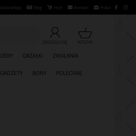
Nasze sklepy
Blog
Hurt
Kontakt
Praca

ZALOGUJ SIĘ
KOSZYK
IZERY
GRZAŁKI
ZASILANIA
GADŻETY
BONY
POLECANE