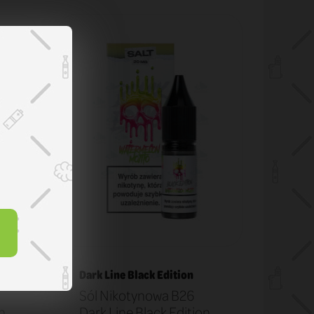
Dark Line Black Edition
Sól Nikotynowa B26
n
Dark Line Black Edition