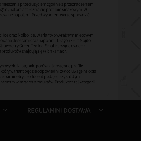
go mieszania przed użyciem zgodnie z przeznaczeniem
 mg/ml, natomiast różnią się profilem smakowym. W
pirowane napojami. Przed wyborem warto sprawdzić
 Ice oraz Mojito Ice. Warianty o wyraźnym miętowym
rowane deserami oraz napojami. Dragon Fruit Mojito i
trawberry Green Tea Ice. Smaki łączące owoce z
produktów znajdują się w ich kartach.
otynowych. Następnie porównaj dostępne profile
, który wariant będzie odpowiedni, zwróć uwagę na opis
sze parametry producent podaje przy każdym
arametry w kartach produktów. Produkty z tej kategorii
REGULAMIN I DOSTAWA

