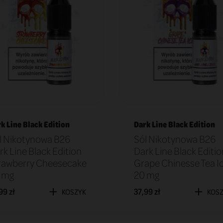
k Line Black Edition
Dark Line Black Edition
l Nikotynowa B26
Sól Nikotynowa B26
rk Line Black Edition
Dark Line Black Editio
rawberry Cheesecake
Grape Chinesse Tea I
 mg
20 mg
99 zł
37,99 zł
KOSZYK
KOS