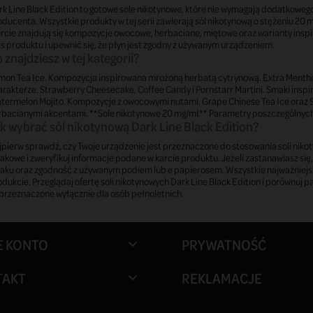
rk Line Black Edition to gotowe sole nikotynowe, które nie wymagają dodatkowe
ducenta. Wszystkie produkty w tej serii zawierają sól nikotynową o stężeniu 20
ercie znajdują się kompozycje owocowe, herbaciane, miętowe oraz warianty ins
s produktu i upewnić się, że płyn jest zgodny z używanym urządzeniem.
 znajdziesz w tej kategorii?
mon Tea Ice. Kompozycja inspirowana mrożoną herbatą cytrynową. Extra Menthol
rakterze. Strawberry Cheesecake, Coffee Candy i Pornstarr Martini. Smaki inspi
termelon Mojito. Kompozycje z owocowymi nutami. Grape Chinese Tea Ice oraz S
rbacianymi akcentami. **Sole nikotynowe 20 mg/ml.** Parametry poszczególnych 
k wybrać sól nikotynową Dark Line Black Edition?
pierw sprawdź, czy Twoje urządzenie jest przeznaczone do stosowania soli nik
kowe i zweryfikuj informacje podane w karcie produktu. Jeżeli zastanawiasz się
aku oraz zgodność z używanym podiem lub e papierosem. Wszystkie najważniej
dukcie. Przeglądaj ofertę soli nikotynowych Dark Line Black Edition i porównuj p
przeznaczone wyłącznie dla osób pełnoletnich.
E KONTO
PRYWATNOŚĆ

TAKT
REKLAMACJE
