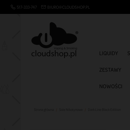
517-333-747
BIURO@CLOUDSHOP.PL
LIQUIDY
ZESTAWY
NOWOŚCI
Strona główna
Sole Nikotynowe
Dark Line Black Edition