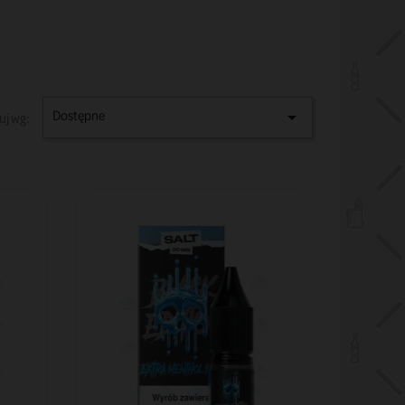
Dostępne

uj wg: