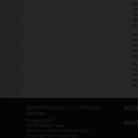
Da
pro
of
opi
Co
Le
cha
Wa
he
Ja
Naj
sma
sm
pro
są 
Cloud Holding Sp. z o.o. z siedzibą w
MOJ
Gdańsku
Przytulna 22A/5
KON
80-176 Gdańsk, Polska
wpisana do rejestru przedsiębiorców
Krajowego Rejestru Sądowego