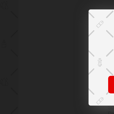
Dar
Só
Da