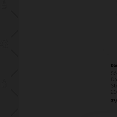
Dar
Só
Da
St
20
37,