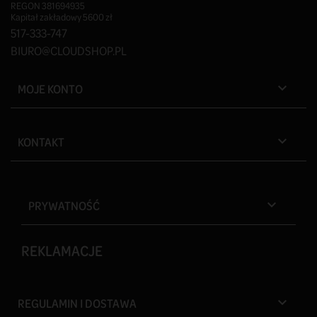
REGON 381694935
Kapitał zakładowy 5600 zł
517-333-747
BIURO@CLOUDSHOP.PL
MOJE KONTO

KONTAKT

PRYWATNOŚĆ

REKLAMACJE
REGULAMIN I DOSTAWA
