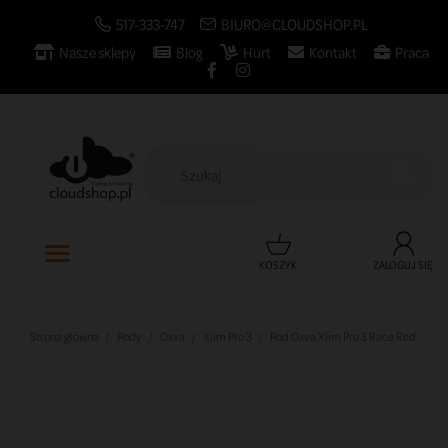
517-333-747
BIURO@CLOUDSHOP.PL
Nasze sklepy
Blog
Hurt
Kontakt
Praca

KOSZYK
ZALOGUJ SIĘ
Strona główna
Pody
Oxva
Xlim Pro 3
Pod Oxva Xlim Pro 3 Race Red