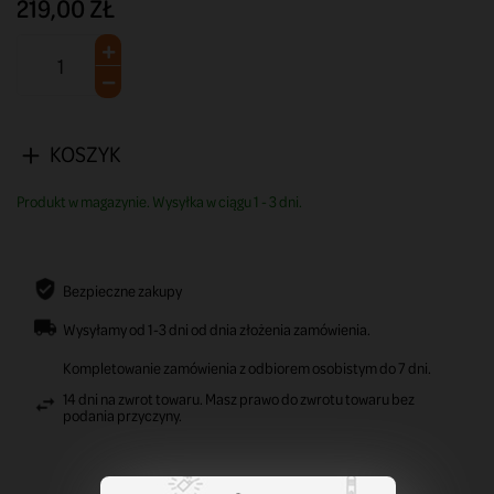
219,00 ZŁ
KOSZYK
Produkt w magazynie. Wysyłka w ciągu 1 - 3 dni.
Bezpieczne zakupy
Wysyłamy od 1-3 dni od dnia złożenia zamówienia.
Kompletowanie zamówienia z odbiorem osobistym do 7 dni.
14 dni na zwrot towaru. Masz prawo do zwrotu towaru bez
podania przyczyny.