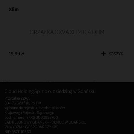
Xlim
GRZAŁKA OXVA XLIM 0,4 OHM
19,99 zł
KOSZYK
Cloud Holding Sp. z o.o. z siedzibą w Gdańsku
Przytulna 22A/5
80-176 Gdańsk, Polska
wpisana do rejestru przedsiębiorców
Krajowego Rejestru Sądowego
pod numerem KRS 0000998700
SĄD REJONOWY GDAŃSK - PÓŁNOC W GDAŃSKU,
VII WYDZIAŁ GOSPODARCZY KRS
NIP: 9571110560