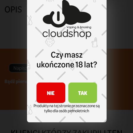
OPIS
Czy masz
ukończone 18 lat?
Napisz swoją opinię
Bądź pierwszym który napisze recenzję !
NIE
TAK
Produkty na tej stronie przeznaczone są
tylko dla osób pełnoletnich
KLIENCI KTÓRZY ZAKUPILI TEN