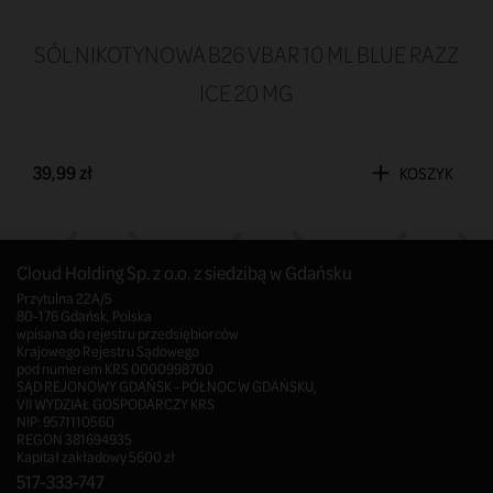
SÓL NIKOTYNOWA B26 VBAR 10 ML BLUE RAZZ
ICE 20 MG
39,99 zł
KOSZYK
Cloud Holding Sp. z o.o. z siedzibą w Gdańsku
Przytulna 22A/5
80-176 Gdańsk, Polska
wpisana do rejestru przedsiębiorców
Krajowego Rejestru Sądowego
pod numerem KRS 0000998700
SĄD REJONOWY GDAŃSK - PÓŁNOC W GDAŃSKU,
VII WYDZIAŁ GOSPODARCZY KRS
NIP: 9571110560
REGON 381694935
Kapitał zakładowy 5600 zł
517-333-747