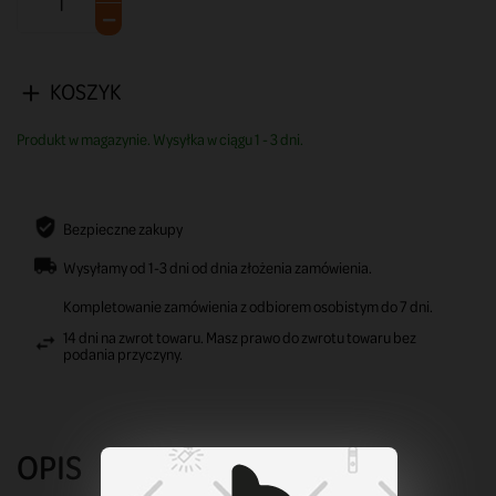
KOSZYK
Produkt w magazynie. Wysyłka w ciągu 1 - 3 dni.
Bezpieczne zakupy
Wysyłamy od 1-3 dni od dnia złożenia zamówienia.
Kompletowanie zamówienia z odbiorem osobistym do 7 dni.
14 dni na zwrot towaru. Masz prawo do zwrotu towaru bez
podania przyczyny.
OPIS