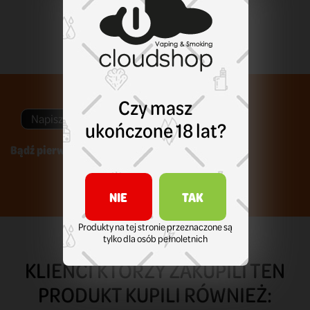
Czy masz
Napisz swoją opinię
ukończone 18 lat?
Bądź pierwszym który napisze recenzję !
NIE
TAK
Produkty na tej stronie przeznaczone są
tylko dla osób pełnoletnich
KLIENCI KTÓRZY ZAKUPILI TEN
PRODUKT KUPILI RÓWNIEŻ: