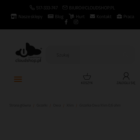
517-333-747
BIURO@CLOUDSHOP.PL
Nasze sklepy
Blog
Hurt
Kontakt
Praca

KOSZYK
ZALOGUJ SIĘ
Strona główna
Grzałki
Oxva
Xlim
Grzałka Oxva Xlim 0,6 ohm