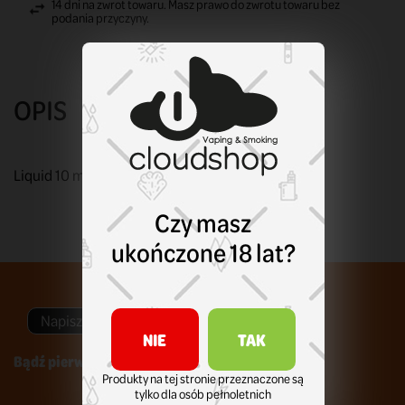
14 dni na zwrot towaru. Masz prawo do zwrotu towaru bez
podania przyczyny.
OPIS
Liquid 10 ml. Sól nikotynowa. Moc: 20 mg nikotyny.
Czy masz
ukończone 18 lat?
Napisz swoją opinię
NIE
TAK
Bądź pierwszym który napisze recenzję !
Produkty na tej stronie przeznaczone są
tylko dla osób pełnoletnich