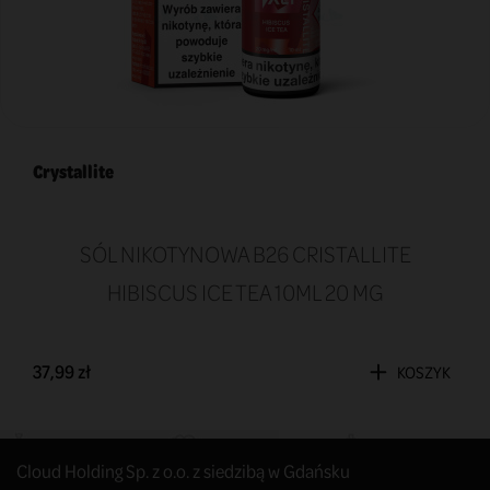
Crystallite
SÓL NIKOTYNOWA B26 CRISTALLITE
HIBISCUS ICE TEA 10ML 20 MG
37,99 zł
KOSZYK
Cloud Holding Sp. z o.o. z siedzibą w Gdańsku