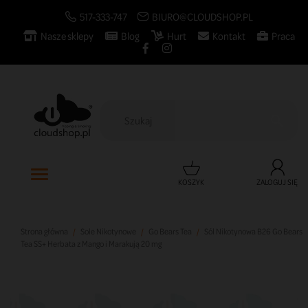
517-333-747
BIURO@CLOUDSHOP.PL
Nasze sklepy
Blog
Hurt
Kontakt
Praca

KOSZYK
ZALOGUJ SIĘ
Strona główna
Sole Nikotynowe
Go Bears Tea
Sól Nikotynowa B26 Go Bears
Tea SS+ Herbata z Mango i Marakują 20 mg