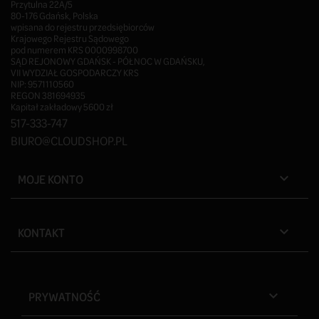
Przytulna 22A/5
80-176 Gdańsk, Polska
wpisana do rejestru przedsiębiorców
Krajowego Rejestru Sądowego
pod numerem KRS 0000998700
SĄD REJONOWY GDAŃSK - PÓŁNOC W GDAŃSKU,
VII WYDZIAŁ GOSPODARCZY KRS
NIP: 9571110560
REGON 381694935
Kapitał zakładowy 5600 zł
517-333-747
BIURO@CLOUDSHOP.PL
MOJE KONTO

KONTAKT

PRYWATNOŚĆ
