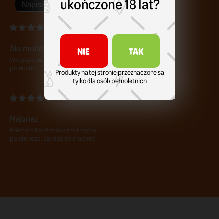
ukończone 18 lat?
Napisz swoją opinię
Akumulator SAMSUNG 25 R
NIE
TAK
Wszysyko w najlepszym porządku,
polecam!
Produkty na tej stronie przeznaczone są
tylko dla osób pełnoletnich
Majonez
Polecam bardzo dobrze trzyma
pojemność. Bardzo dobra cena