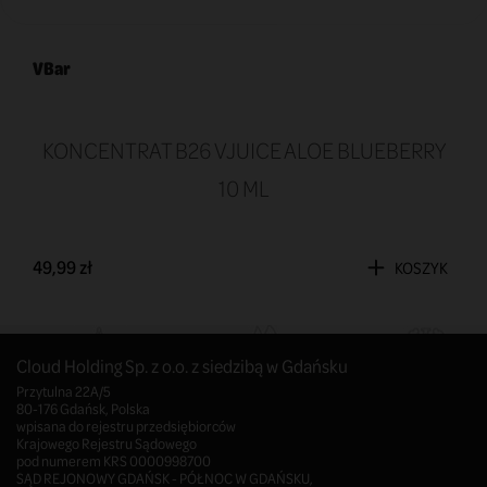
VBar
KONCENTRAT B26 VJUICE ALOE BLUEBERRY
10 ML
49,99 zł
KOSZYK
Cloud Holding Sp. z o.o. z siedzibą w Gdańsku
Przytulna 22A/5
80-176 Gdańsk, Polska
wpisana do rejestru przedsiębiorców
Krajowego Rejestru Sądowego
pod numerem KRS 0000998700
SĄD REJONOWY GDAŃSK - PÓŁNOC W GDAŃSKU,