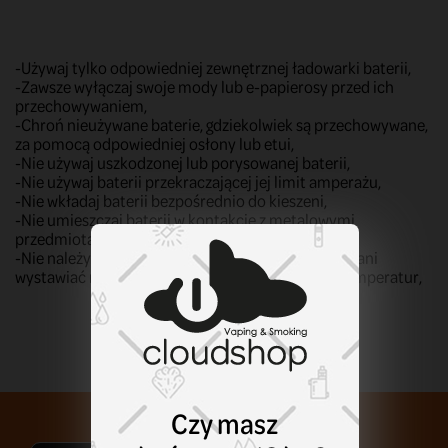
-Używaj tylko odpowiedniej zewnętrznej ładowarki baterii,
-Zawsze wyłączaj swoje mody lub e-papierosy przed ich
przechowywaniem,
-Chroń nieużywane baterie, gdziekolwiek są przechowywane,
za pomocą odpowiedniej osłony lub etui,
-Nie używaj uszkodzonej lub porysowanej baterii,
-Nie używaj baterii przekraczającej jej limit amperażu,
-Nie wkładaj baterii bezpośrednio do kieszeni,
-Nie umieszczaj baterii w kontakcie z metalowymi
przedmiotami,
-Nie należy demontować, wiercić, ściskać, zwierać ani
wystawiać na działanie wody lub zbyt wysokich temperatur,
Czy masz