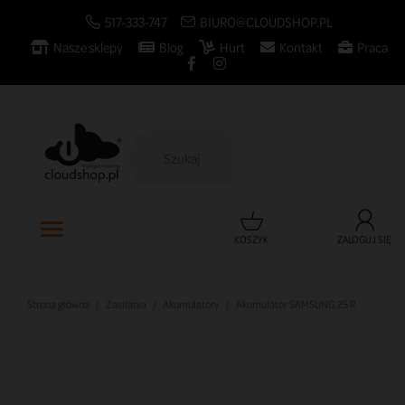
517-333-747
BIURO@CLOUDSHOP.PL
Nasze sklepy
Blog
Hurt
Kontakt
Praca

KOSZYK
ZALOGUJ SIĘ
Strona główna
Zasilania
Akumulatory
Akumulator SAMSUNG 25 R