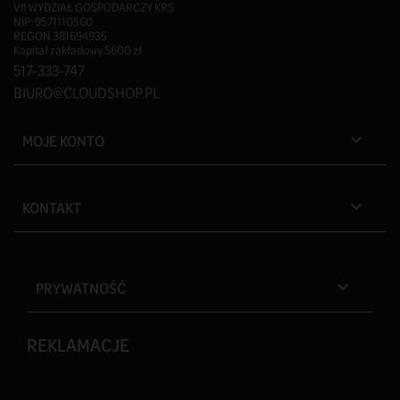
VII WYDZIAŁ GOSPODARCZY KRS
NIP: 9571110560
REGON 381694935
Kapitał zakładowy 5600 zł
517-333-747
BIURO@CLOUDSHOP.PL
MOJE KONTO

KONTAKT

PRYWATNOŚĆ

REKLAMACJE