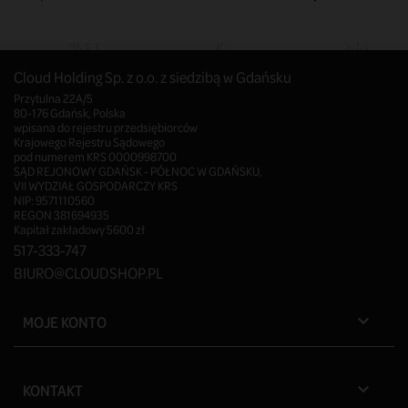
Cloud Holding Sp. z o.o. z siedzibą w Gdańsku
Przytulna 22A/5
80-176 Gdańsk, Polska
wpisana do rejestru przedsiębiorców
Krajowego Rejestru Sądowego
pod numerem KRS 0000998700
SĄD REJONOWY GDAŃSK - PÓŁNOC W GDAŃSKU,
VII WYDZIAŁ GOSPODARCZY KRS
NIP: 9571110560
REGON 381694935
Kapitał zakładowy 5600 zł
517-333-747
BIURO@CLOUDSHOP.PL
MOJE KONTO

KONTAKT
