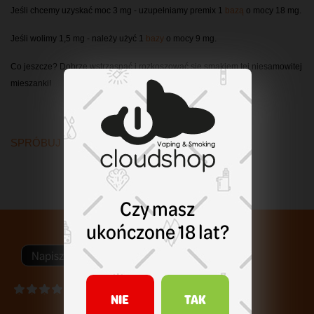
Jeśli chcemy uzyskać moc 3 mg - uzupełniamy premix 1 
bazą
o mocy 18 mg. 
Jeśli wolimy 1,5 mg - należy użyć 1 
bazy
 o mocy 9 mg. 
Co jeszcze? Dobrze wstrząsnąć i rozkoszować się smakiem tej niesamowitej 
mieszanki!
SPRÓBUJ INNYCH SMAKÓW BLOK EKIPA!
Czy masz
ukończone 18 lat?
Napisz swoją opinię
NIE
TAK