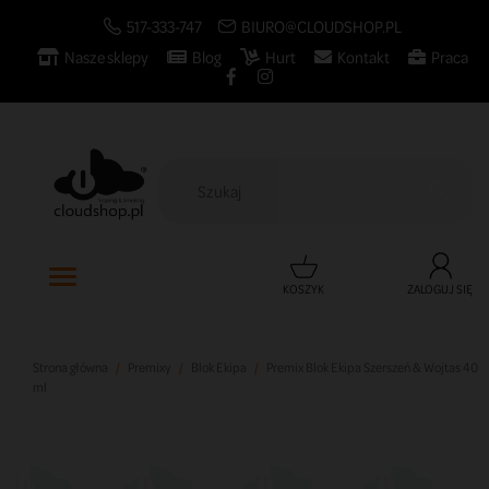
517-333-747
BIURO@CLOUDSHOP.PL
Nasze sklepy
Blog
Hurt
Kontakt
Praca

KOSZYK
ZALOGUJ SIĘ
Strona główna
Premixy
Blok Ekipa
Premix Blok Ekipa Szerszeń & Wojtas 40
ml