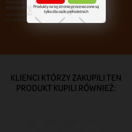
Premix Blok Ekipa Szerszeń &
Produkty na tej stronie przeznaczone są
Wojtas 40 ml
tylko dla osób pełnoletnich
zajebisty polecam kopie tak jak szerszeń
na zakrętach
KLIENCI KTÓRZY ZAKUPILI TEN
PRODUKT KUPILI RÓWNIEŻ: