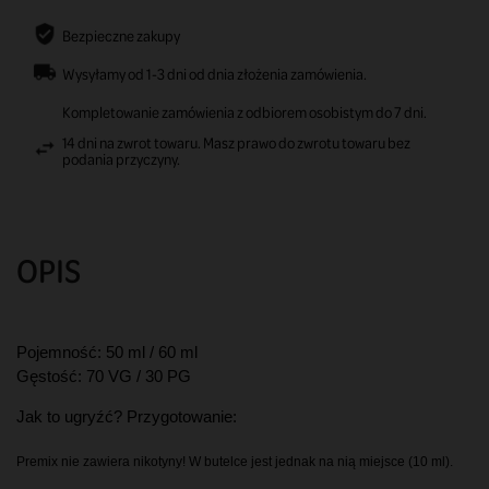
Bezpieczne zakupy
Wysyłamy od 1-3 dni od dnia złożenia zamówienia.
Kompletowanie zamówienia z odbiorem osobistym do 7 dni.
14 dni na zwrot towaru. Masz prawo do zwrotu towaru bez
podania przyczyny.
OPIS
Pojemność: 50 ml / 60 ml  
Gęstość: 70 VG / 30 PG
Jak to ugryźć? Przygotowanie:
Premix nie zawiera nikotyny! W butelce jest jednak na nią miejsce (10 ml). 