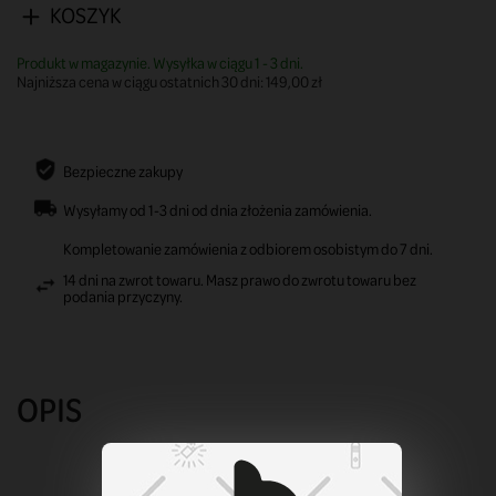
KOSZYK
Produkt w magazynie. Wysyłka w ciągu 1 - 3 dni.
Najniższa cena w ciągu ostatnich 30 dni:
149,00 zł
Bezpieczne zakupy
Wysyłamy od 1-3 dni od dnia złożenia zamówienia.
Kompletowanie zamówienia z odbiorem osobistym do 7 dni.
14 dni na zwrot towaru. Masz prawo do zwrotu towaru bez
podania przyczyny.
OPIS