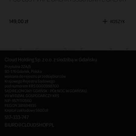
149,00 zł
KOSZYK
Cloud Holding Sp. z o.o. z siedzibą w Gdańsku
Przytulna 22A/5
80-176 Gdańsk, Polska
wpisana do rejestru przedsiębiorców
Krajowego Rejestru Sądowego
pod numerem KRS 0000998700
SĄD REJONOWY GDAŃSK - PÓŁNOC W GDAŃSKU,
VII WYDZIAŁ GOSPODARCZY KRS
NIP: 9571110560
REGON 381694935
Kapitał zakładowy 5600 zł
517-333-747
BIURO@CLOUDSHOP.PL