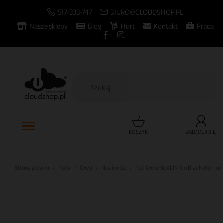
517-333-747
BIURO@CLOUDSHOP.PL
Nasze sklepy
Blog
Hurt
Kontakt
Praca

KOSZYK
ZALOGUJ SIĘ
Strona główna
Pody
Oxva
Nexlim Go
Pod Oxva NeXLIM Go Black Warrior