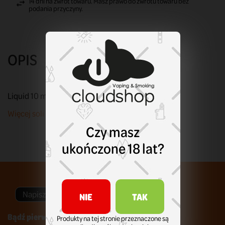
14 dni na zwrot towaru. Masz prawo do zwrotu towaru bez
podania przyczyny.
OPIS
Liquid 10 ml. Sól nikotynowa. Moc: 20 mg nikotyny.
Więcej soli od VBar znajdziesz tu!
Czy masz
ukończone 18 lat?
Napisz swoją opinię
NIE
TAK
Bądź pierwszym który napisze recenzję !
Produkty na tej stronie przeznaczone są