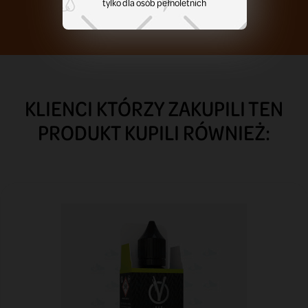
tylko dla osób pełnoletnich
KLIENCI KTÓRZY ZAKUPILI TEN
PRODUKT KUPILI RÓWNIEŻ: