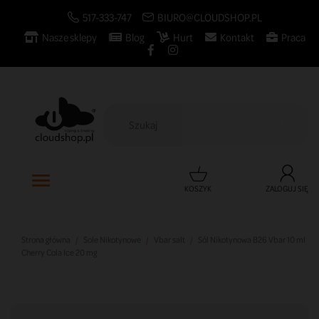
517-333-747
BIURO@CLOUDSHOP.PL
Nasze sklepy
Blog
Hurt
Kontakt
Praca

KOSZYK
ZALOGUJ SIĘ
Strona główna
Sole Nikotynowe
Vbar salt
Sól Nikotynowa B26 Vbar 10 ml
Cherry Cola Ice 20 mg