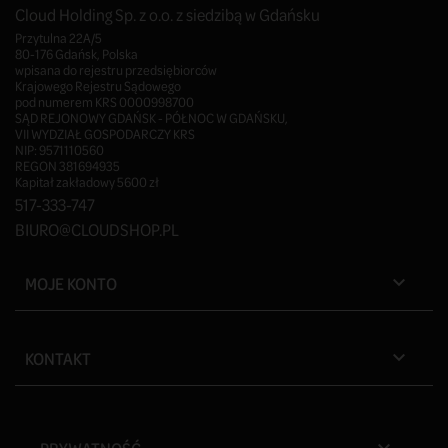
Cloud Holding Sp. z o.o. z siedzibą w Gdańsku
Przytulna 22A/5
80-176 Gdańsk, Polska
wpisana do rejestru przedsiębiorców
Krajowego Rejestru Sądowego
pod numerem KRS 0000998700
SĄD REJONOWY GDAŃSK - PÓŁNOC W GDAŃSKU,
VII WYDZIAŁ GOSPODARCZY KRS
NIP: 9571110560
REGON 381694935
Kapitał zakładowy 5600 zł
517-333-747
BIURO@CLOUDSHOP.PL
MOJE KONTO

KONTAKT
