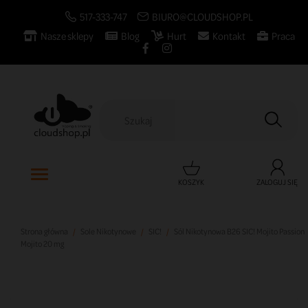
517-333-747
BIURO@CLOUDSHOP.PL
Nasze sklepy
Blog
Hurt
Kontakt
Praca
KOSZYK
ZALOGUJ SIĘ
Strona główna
Sole Nikotynowe
SIC!
Sól Nikotynowa B26 SIC! Mojito Passion
Mojito 20 mg