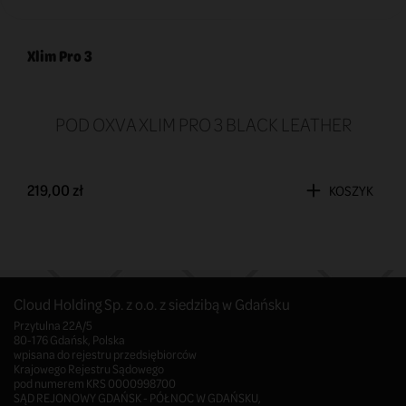
Xlim Pro 3
POD OXVA XLIM PRO 3 BLACK LEATHER
219,00 zł
KOSZYK
Cloud Holding Sp. z o.o. z siedzibą w Gdańsku
Przytulna 22A/5
80-176 Gdańsk, Polska
wpisana do rejestru przedsiębiorców
Krajowego Rejestru Sądowego
pod numerem KRS 0000998700
SĄD REJONOWY GDAŃSK - PÓŁNOC W GDAŃSKU,