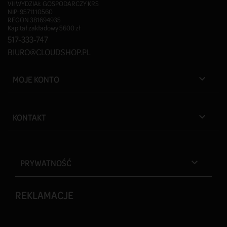
VII WYDZIAŁ GOSPODARCZY KRS
NIP: 9571110560
REGON 381694935
Kapitał zakładowy 5600 zł
517-333-747
BIURO@CLOUDSHOP.PL
MOJE KONTO

KONTAKT

PRYWATNOŚĆ

REKLAMACJE