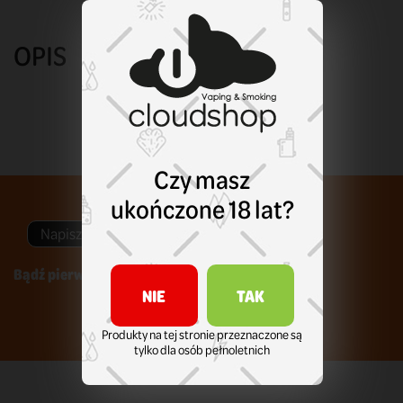
OPIS
Czy masz
ukończone 18 lat?
Napisz swoją opinię
Bądź pierwszym który napisze recenzję !
NIE
TAK
Produkty na tej stronie przeznaczone są
tylko dla osób pełnoletnich