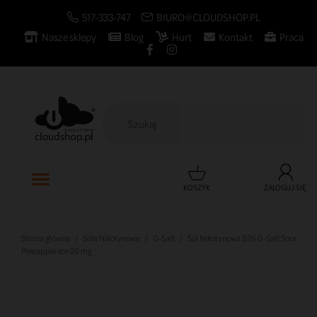
517-333-747
BIURO@CLOUDSHOP.PL
Nasze sklepy
Blog
Hurt
Kontakt
Praca

KOSZYK
ZALOGUJ SIĘ
Strona główna
Sole Nikotynowe
G-Salt
Sól Nikotynowa B26 G-Salt Sour
Pineapple Ice 20 mg