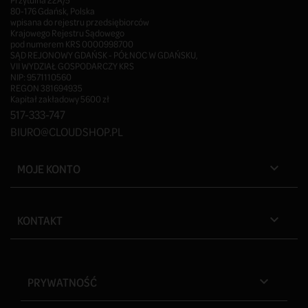
Przytulna 22A/5
80-176 Gdańsk, Polska
wpisana do rejestru przedsiębiorców
Krajowego Rejestru Sądowego
pod numerem KRS 0000998700
SĄD REJONOWY GDAŃSK - PÓŁNOC W GDAŃSKU,
VII WYDZIAŁ GOSPODARCZY KRS
NIP: 9571110560
REGON 381694935
Kapitał zakładowy 5600 zł
517-333-747
BIURO@CLOUDSHOP.PL
MOJE KONTO

KONTAKT

PRYWATNOŚĆ
