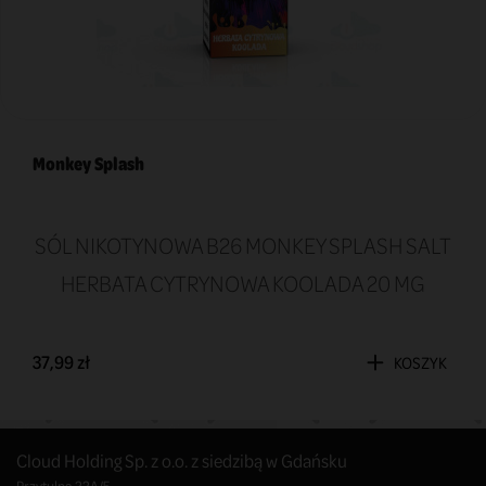
Monkey Splash
SÓL NIKOTYNOWA B26 MONKEY SPLASH SALT
HERBATA CYTRYNOWA KOOLADA 20 MG
37,99 zł
KOSZYK
Cloud Holding Sp. z o.o. z siedzibą w Gdańsku