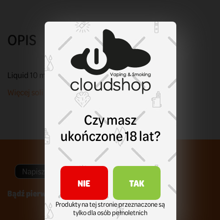
OPIS
Liquid 10 ml. Sól nikotynowa. Moc: 20 mg nikotyny.
Więcej soli OXY G-Salt znajdziesz tu!
Czy masz
ukończone 18 lat?
Napisz swoją opinię
NIE
TAK
Bądź pierwszym który napisze recenzję !
Produkty na tej stronie przeznaczone są
tylko dla osób pełnoletnich