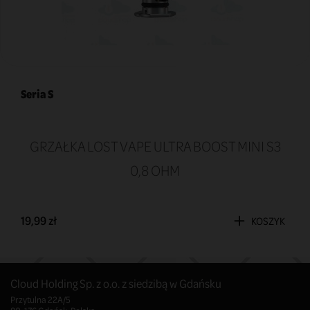
Seria S
GRZAŁKA LOST VAPE ULTRA BOOST MINI S3
0,8 OHM
19,99 zł
KOSZYK
Cloud Holding Sp. z o.o. z siedzibą w Gdańsku
Przytulna 22A/5