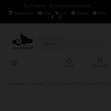
517-333-747
BIURO@CLOUDSHOP.PL
Nasze sklepy
Blog
Hurt
Kontakt
Praca

KOSZYK
ZALOGUJ SIĘ
Strona główna
Koncentraty
SIC!
Koncentrat B26 SIC! Lemon Ice Tea 8/10 ml