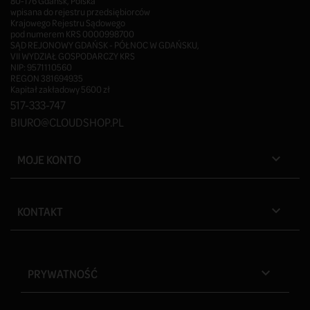
80-176 Gdańsk, Polska
wpisana do rejestru przedsiębiorców
Krajowego Rejestru Sądowego
pod numerem KRS 0000998700
SĄD REJONOWY GDAŃSK - PÓŁNOC W GDAŃSKU,
VII WYDZIAŁ GOSPODARCZY KRS
NIP: 9571110560
REGON 381694935
Kapitał zakładowy 5600 zł
517-333-747
BIURO@CLOUDSHOP.PL
MOJE KONTO

KONTAKT

PRYWATNOŚĆ
