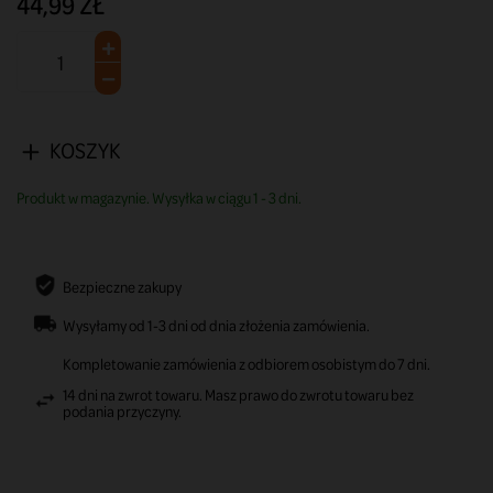
44,99 ZŁ
KOSZYK
Produkt w magazynie. Wysyłka w ciągu 1 - 3 dni.
Bezpieczne zakupy
Wysyłamy od 1-3 dni od dnia złożenia zamówienia.
Kompletowanie zamówienia z odbiorem osobistym do 7 dni.
14 dni na zwrot towaru. Masz prawo do zwrotu towaru bez
podania przyczyny.