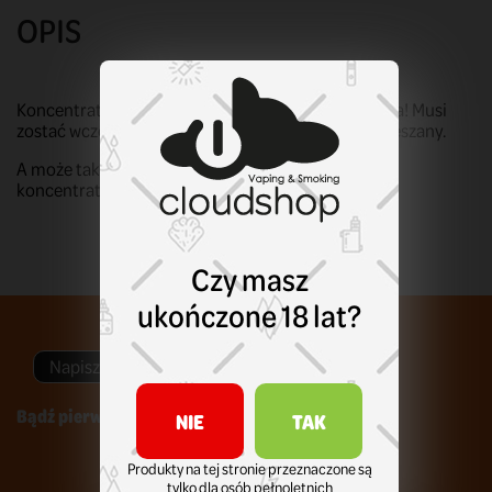
OPIS
Koncentrat nie nadaje się do bezpośredniego użycia! Musi
zostać wcześniej odpowiednio przygotowany i zmieszany.
A może tak.. inny smak? Zerknij na pozostałe smaki
koncentratów od
SIC!
!
Czy masz
ukończone 18 lat?
Napisz swoją opinię
Bądź pierwszym który napisze recenzję !
NIE
TAK
Produkty na tej stronie przeznaczone są
tylko dla osób pełnoletnich