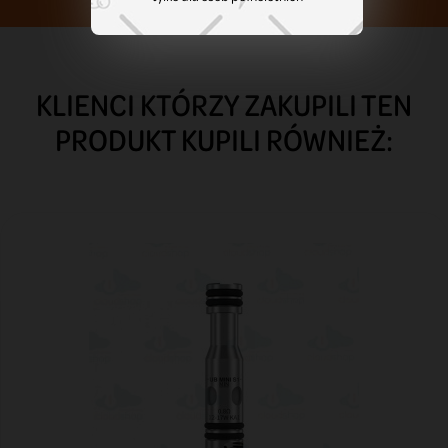
KLIENCI KTÓRZY ZAKUPILI TEN
PRODUKT KUPILI RÓWNIEŻ: