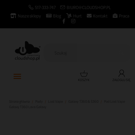
517-333-747
BIURO@CLOUDSHOP.PL
Nasze sklepy
Blog
Hurt
Kontakt
Praca

KOSZYK
ZALOGUJ SIĘ
Strona główna
Pody
Lost Vape
Galaxy T360 & S360
Pod Lost Vape
Galaxy T360 Lava Galaxy