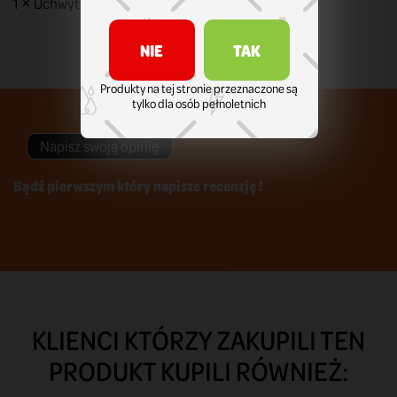
1 × Uchwyt O-ring
NIE
TAK
Produkty na tej stronie przeznaczone są
tylko dla osób pełnoletnich
Napisz swoją opinię
Bądź pierwszym który napisze recenzję !
KLIENCI KTÓRZY ZAKUPILI TEN
PRODUKT KUPILI RÓWNIEŻ: