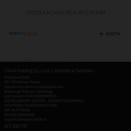
GRZAŁKA OXVA NEXLIM 0,6OHM
14,99 ZŁ
19,99 zł
KOSZYK
Cloud Holding Sp. z o.o. z siedzibą w Gdańsku
Przytulna 22A/5
80-176 Gdańsk, Polska
wpisana do rejestru przedsiębiorców
Krajowego Rejestru Sądowego
pod numerem KRS 0000998700
SĄD REJONOWY GDAŃSK - PÓŁNOC W GDAŃSKU,
VII WYDZIAŁ GOSPODARCZY KRS
NIP: 9571110560
REGON 381694935
Kapitał zakładowy 5600 zł
517-333-747