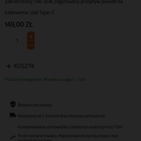
Zakres mocy: 5W-35W, regulowany przepływ powietrza
Ładowanie: Usb Type-C
149,00 ZŁ
KOSZYK
Produkt w magazynie. Wysyłka w ciągu 1 - 3 dni.
Bezpieczne zakupy
Wysyłamy od 1-3 dni od dnia złożenia zamówienia.
Kompletowanie zamówienia z odbiorem osobistym do 7 dni.
14 dni na zwrot towaru. Masz prawo do zwrotu towaru bez
podania przyczyny.