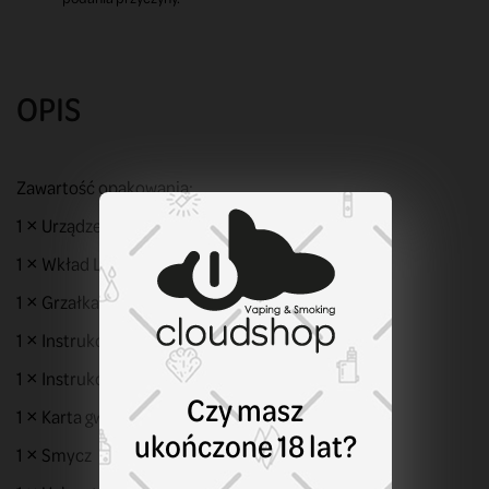
OPIS
Zawartość opakowania:
1 × Urządzenie Lost Vape Galaxy T360
1 × Wkład Lost Vape Ursa pusty
1 × Grzałka Lost Vape Ursa 0.8Ω
1 × Instrukcja użytkowania
1 × Instrukcja obsługi przycisku
Czy masz
1 × Karta gwarancyjna
ukończone 18 lat?
1 × Smycz