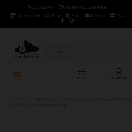
517-333-747
BIURO@CLOUDSHOP.PL
Nasze sklepy
Blog
Hurt
Kontakt
Praca

KOSZYK
ZALOGUJ SIĘ
Strona główna
Sole Nikotynowe
Monkey Splash
Sól Nikotynowa B26 Monkey
Splash Salt Jabłko Arbuz Koolada 20 mg