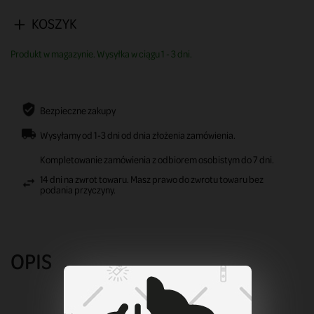
KOSZYK
Produkt w magazynie. Wysyłka w ciągu 1 - 3 dni.
Bezpieczne zakupy
Wysyłamy od 1-3 dni od dnia złożenia zamówienia.
Kompletowanie zamówienia z odbiorem osobistym do 7 dni.
14 dni na zwrot towaru. Masz prawo do zwrotu towaru bez
podania przyczyny.
OPIS