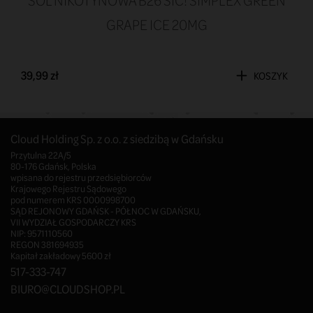
SÓL NIKOTYNOWA B26 SIC! SIMPLEX GREEN
GRAPE ICE 20MG
39,99 zł
KOSZYK
Cloud Holding Sp. z o.o. z siedzibą w Gdańsku
Przytulna 22A/5
80-176 Gdańsk, Polska
wpisana do rejestru przedsiębiorców
Krajowego Rejestru Sądowego
pod numerem KRS 0000998700
SĄD REJONOWY GDAŃSK - PÓŁNOC W GDAŃSKU,
VII WYDZIAŁ GOSPODARCZY KRS
NIP: 9571110560
REGON 381694935
Kapitał zakładowy 5600 zł
517-333-747
BIURO@CLOUDSHOP.PL