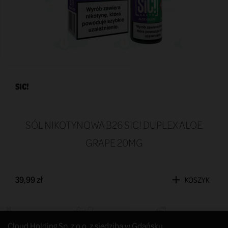
SIC!
SÓL NIKOTYNOWA B26 SIC! DUPLEX ALOE
GRAPE 20MG
39,99 zł
KOSZYK
Cloud Holding Sp. z o.o. z siedzibą w Gdańsku