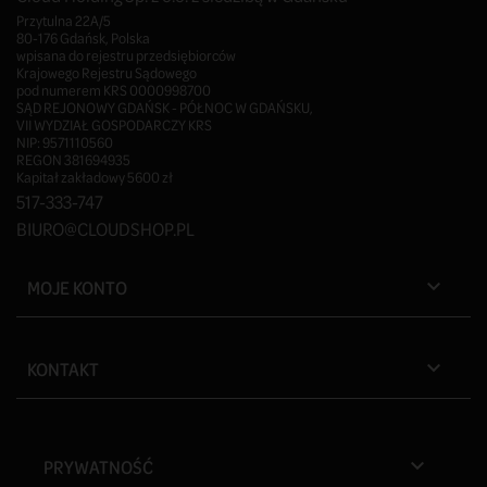
Przytulna 22A/5
80-176 Gdańsk, Polska
wpisana do rejestru przedsiębiorców
Krajowego Rejestru Sądowego
pod numerem KRS 0000998700
SĄD REJONOWY GDAŃSK - PÓŁNOC W GDAŃSKU,
VII WYDZIAŁ GOSPODARCZY KRS
NIP: 9571110560
REGON 381694935
Kapitał zakładowy 5600 zł
517-333-747
BIURO@CLOUDSHOP.PL
MOJE KONTO

KONTAKT

PRYWATNOŚĆ
