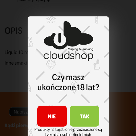
OPIS
Liquid 10 ml. Sól nikotynowa. Moc: 20 mg nikotyny.
Inne smaki Dark Line Salt?
Kliknij tu!
Czy masz
ukończone 18 lat?
Napisz swoją opinię
NIE
TAK
Bądź pierwszym który napisze recenzję !
Produkty na tej stronie przeznaczone są
tylko dla osób pełnoletnich