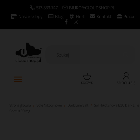
517-333-747
BIURO@CLOUDSHOP.PL
Nasze sklepy
Blog
Hurt
Kontakt
Praca

KOSZYK
ZALOGUJ SIĘ
Strona główna
Sole Nikotynowe
Dark Line Salt
Sól Nikotynowa B26 Dark Line
Cactus 20 mg