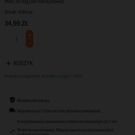
Moc: 20 mg (sól nikotynowa)
Smak: Kaktus
34,99 ZŁ
KOSZYK
Produkt w magazynie. Wysyłka w ciągu 1 - 3 dni.
Bezpieczne zakupy
Wysyłamy od 1-3 dni od dnia złożenia zamówienia.
Kompletowanie zamówienia z odbiorem osobistym do 7 dni.
14 dni na zwrot towaru. Masz prawo do zwrotu towaru bez
podania przyczyny.