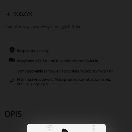
KOSZYK
Produkt w magazynie. Wysyłka w ciągu 1 - 3 dni.
Bezpieczne zakupy
Wysyłamy od 1-3 dni od dnia złożenia zamówienia.
Kompletowanie zamówienia z odbiorem osobistym do 7 dni.
14 dni na zwrot towaru. Masz prawo do zwrotu towaru bez
podania przyczyny.
OPIS