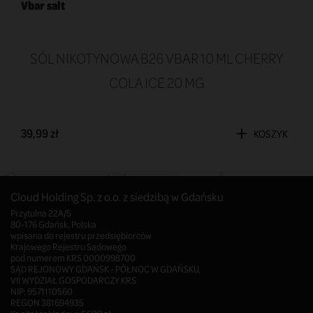
Vbar salt
SÓL NIKOTYNOWA B26 VBAR 10 ML CHERRY
COLA ICE 20 MG
39,99 zł
KOSZYK
Cloud Holding Sp. z o.o. z siedzibą w Gdańsku
Przytulna 22A/5
80-176 Gdańsk, Polska
wpisana do rejestru przedsiębiorców
Krajowego Rejestru Sądowego
pod numerem KRS 0000998700
SĄD REJONOWY GDAŃSK - PÓŁNOC W GDAŃSKU,
VII WYDZIAŁ GOSPODARCZY KRS
NIP: 9571110560
REGON 381694935