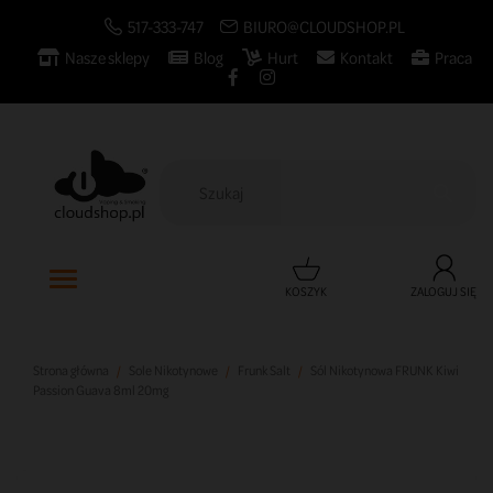
517-333-747
BIURO@CLOUDSHOP.PL
Nasze sklepy
Blog
Hurt
Kontakt
Praca

KOSZYK
ZALOGUJ SIĘ
Strona główna
Sole Nikotynowe
Frunk Salt
Sól Nikotynowa FRUNK Kiwi
Passion Guava 8ml 20mg