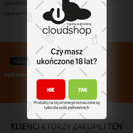
Liquid 8 ml. Sól nikotynowa. Moc: 20 mg nikotyny.
Cena za 100 ml: 437,38
Czy masz
ukończone 18 lat?
Napisz swoją opinię
Bądź pierwszym który napisze recenzję !
NIE
TAK
Produkty na tej stronie przeznaczone są
tylko dla osób pełnoletnich
KLIENCI KTÓRZY ZAKUPILI TEN