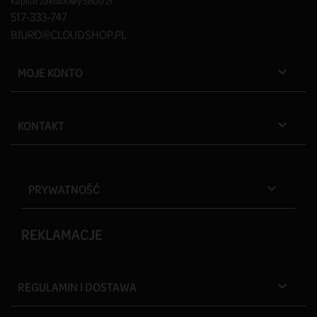
Kapitał zakładowy 5600 zł
517-333-747
BIURO@CLOUDSHOP.PL
MOJE KONTO

KONTAKT

PRYWATNOŚĆ

REKLAMACJE
REGULAMIN I DOSTAWA
