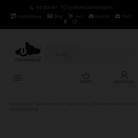
517-333-747
BIURO@CLOUDSHOP.PL
Nasze sklepy
Blog
Hurt
Kontakt
Praca

KOSZYK
ZALOGUJ SIĘ
Strona główna
Sole Nikotynowe
Dark Line Salt
Sól Nikotynowa B26 Dark Line
Forest Fruits 20 mg