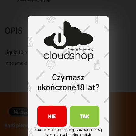
OPIS
Liquid 10 ml. Sól nikotynowa. Moc: 20 mg nikotyny.
Inne smaki Dark Line Salt?
Kliknij tu!
Czy masz
ukończone 18 lat?
Napisz swoją opinię
NIE
TAK
Bądź pierwszym który napisze recenzję !
Produkty na tej stronie przeznaczone są
tylko dla osób pełnoletnich