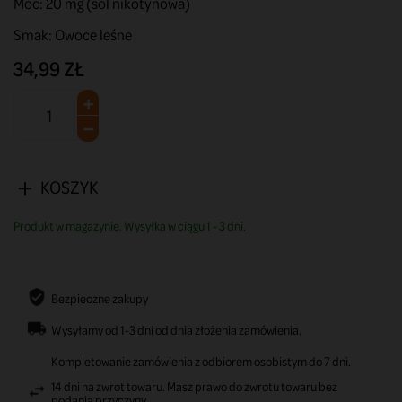
Moc: 20 mg (sól nikotynowa)
Smak: Owoce leśne
34,99 ZŁ
KOSZYK
Produkt w magazynie. Wysyłka w ciągu 1 - 3 dni.
Bezpieczne zakupy
Wysyłamy od 1-3 dni od dnia złożenia zamówienia.
Kompletowanie zamówienia z odbiorem osobistym do 7 dni.
14 dni na zwrot towaru. Masz prawo do zwrotu towaru bez
podania przyczyny.