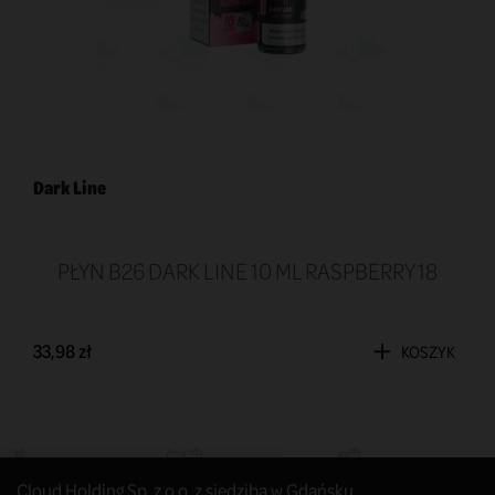
Dark Line
PŁYN B26 DARK LINE 10 ML RASPBERRY 18
33,98 zł
KOSZYK
Cloud Holding Sp. z o.o. z siedzibą w Gdańsku