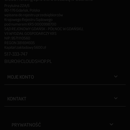
Przytulna 22A/5
80-176 Gdańsk, Polska
wpisana do rejestru przedsiębiorców
Krajowego Rejestru Sądowego
pod numerem KRS 0000998700
SĄD REJONOWY GDAŃSK - PÓŁNOC W GDAŃSKU,
VII WYDZIAŁ GOSPODARCZY KRS
NIP: 9571110560
REGON 381694935
Kapitał zakładowy 5600 zł
517-333-747
BIURO@CLOUDSHOP.PL
MOJE KONTO

KONTAKT

PRYWATNOŚĆ
