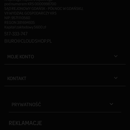
pod numerem KRS 0000998700
SĄD REJONOWY GDAŃSK - PÓŁNOC W GDAŃSKU,
VII WYDZIAŁ GOSPODARCZY KRS
NIP: 9571110560
REGON 381694935
Kapitał zakładowy 5600 zł
517-333-747
BIURO@CLOUDSHOP.PL
MOJE KONTO

KONTAKT

PRYWATNOŚĆ

REKLAMACJE