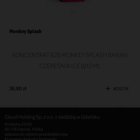
Monkey Splash
KONCENTRAT B26 MONKEY SPLASH BANAN
CZEREŚNIA ICE 8/10 ML
36,90 zł
KOSZYK
Cloud Holding Sp. z o.o. z siedzibą w Gdańsku
Przytulna 22A/5
80-176 Gdańsk, Polska
wpisana do rejestru przedsiębiorców
Krajowego Rejestru Sądowego