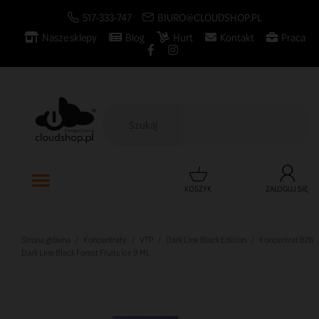
517-333-747
BIURO@CLOUDSHOP.PL
Nasze sklepy
Blog
Hurt
Kontakt
Praca

KOSZYK
ZALOGUJ SIĘ
Strona główna
Koncentraty
VTP
Dark Line Black Edition
Koncentrat B26
Dark Line Black Forest Fruits Ice 9 ML