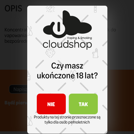
OPIS
Koncentrat do samodzielnego tworzenia mieszanek do
vapowania. Pamiętaj, że koncentraty nie nadają do
bezpośredniego użycia!
Czy masz
ukończone 18 lat?
Napisz swoją opinię
Bądź pierwszym który napisze recenzję !
NIE
TAK
Produkty na tej stronie przeznaczone są
tylko dla osób pełnoletnich