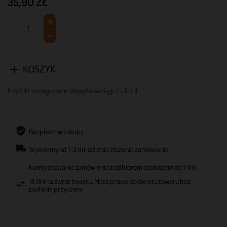
35,90 ZŁ
KOSZYK
Produkt w magazynie. Wysyłka w ciągu 1 - 3 dni.
Bezpieczne zakupy
Wysyłamy od 1-3 dni od dnia złożenia zamówienia.
Kompletowanie zamówienia z odbiorem osobistym do 7 dni.
14 dni na zwrot towaru. Masz prawo do zwrotu towaru bez
podania przyczyny.