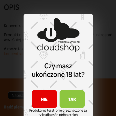
OPIS
Koncentrat 6 ml w butelce 10 ml.
Produkt nie nadaje się do bezpośredniego użycia! Musi zostać
wcześniej odpowiednio przygotowany i zmieszany.
A może tak.. inny smak?
Zerknij na pozostałe smaki
koncentratów Izi Pizi!
Czy masz
ukończone 18 lat?
Napisz swoją opinię
NIE
TAK
Bądź pierwszym który napisze recenzję !
Produkty na tej stronie przeznaczone są
tylko dla osób pełnoletnich