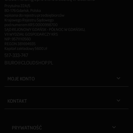
Przytulna 22A/5
80-176 Gdańsk, Polska
wpisana do rejestru przedsiębiorców
Krajowego Rejestru Sądowego
pod numerem KRS 0000998700
SĄD REJONOWY GDAŃSK - PÓŁNOC W GDAŃSKU,
VII WYDZIAŁ GOSPODARCZY KRS
NIP: 9571110560
REGON 381694935
Kapitał zakładowy 5600 zł
517-333-747
BIURO@CLOUDSHOP.PL
MOJE KONTO

KONTAKT

PRYWATNOŚĆ
