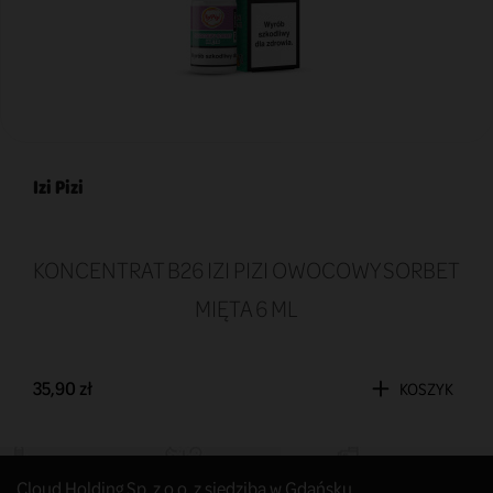
Izi Pizi
KONCENTRAT B26 IZI PIZI OWOCOWY SORBET
MIĘTA 6 ML
35,90 zł
KOSZYK
Cloud Holding Sp. z o.o. z siedzibą w Gdańsku