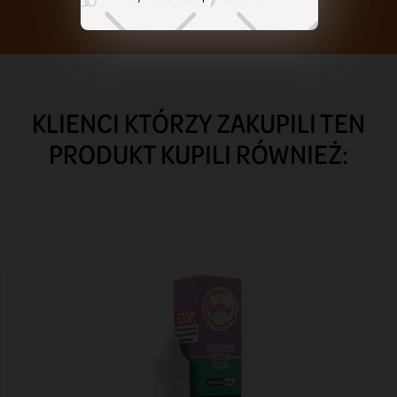
KLIENCI KTÓRZY ZAKUPILI TEN
PRODUKT KUPILI RÓWNIEŻ: