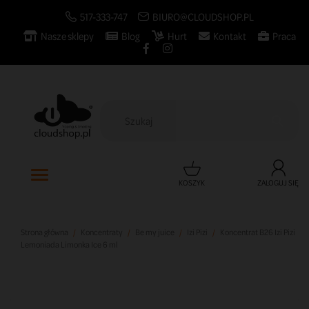
517-333-747
BIURO@CLOUDSHOP.PL
Nasze sklepy
Blog
Hurt
Kontakt
Praca

KOSZYK
ZALOGUJ SIĘ
Strona główna
Koncentraty
Be my juice
Izi Pizi
Koncentrat B26 Izi Pizi
Lemoniada Limonka Ice 6 ml