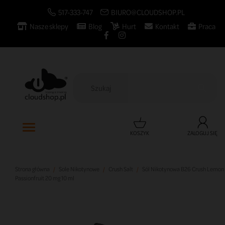
517-333-747
BIURO@CLOUDSHOP.PL
Nasze sklepy
Blog
Hurt
Kontakt
Praca

KOSZYK
ZALOGUJ SIĘ
Strona główna
Sole Nikotynowe
Crush Salt
Sól Nikotynowa B26 Crush Lemon
Passionfruit 20 mg 10 ml