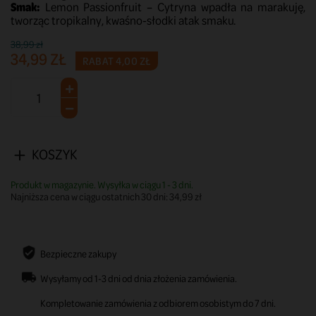
Smak:
Lemon Passionfruit – Cytryna wpadła na marakuję,
tworząc tropikalny, kwaśno-słodki atak smaku.
38,99 zł
34,99 ZŁ
RABAT 4,00 ZŁ
KOSZYK
Produkt w magazynie. Wysyłka w ciągu 1 - 3 dni.
Najniższa cena w ciągu ostatnich 30 dni:
34,99 zł
Bezpieczne zakupy
Wysyłamy od 1-3 dni od dnia złożenia zamówienia.
Kompletowanie zamówienia z odbiorem osobistym do 7 dni.