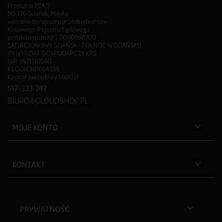
Przytulna 22A/5
80-176 Gdańsk, Polska
wpisana do rejestru przedsiębiorców
Krajowego Rejestru Sądowego
pod numerem KRS 0000998700
SĄD REJONOWY GDAŃSK - PÓŁNOC W GDAŃSKU,
VII WYDZIAŁ GOSPODARCZY KRS
NIP: 9571110560
REGON 381694935
Kapitał zakładowy 5600 zł
517-333-747
BIURO@CLOUDSHOP.PL
MOJE KONTO

KONTAKT

PRYWATNOŚĆ
