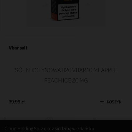
Vbar salt
SÓL NIKOTYNOWA B26 VBAR 10 ML APPLE
PEACH ICE 20 MG
39,99 zł
KOSZYK
Cloud Holding Sp. z o.o. z siedzibą w Gdańsku