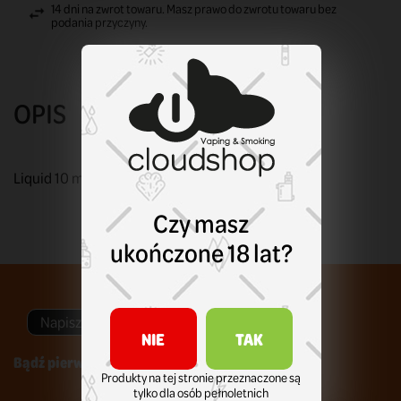
14 dni na zwrot towaru. Masz prawo do zwrotu towaru bez
podania przyczyny.
OPIS
Liquid 10 ml. Sól nikotynowa. Moc: 20 mg nikotyny.
Czy masz
ukończone 18 lat?
Napisz swoją opinię
NIE
TAK
Bądź pierwszym który napisze recenzję !
Produkty na tej stronie przeznaczone są
tylko dla osób pełnoletnich