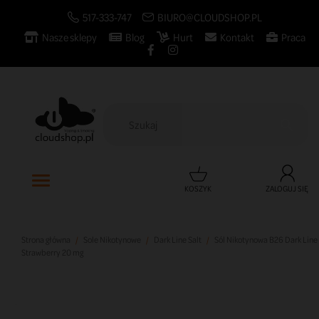
517-333-747
BIURO@CLOUDSHOP.PL
Nasze sklepy
Blog
Hurt
Kontakt
Praca

KOSZYK
ZALOGUJ SIĘ
Strona główna
Sole Nikotynowe
Dark Line Salt
Sól Nikotynowa B26 Dark Line
Strawberry 20 mg