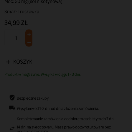
Moc: 20 mg (sól nikotynowa)
Smak: Truskawka
34,99 ZŁ
KOSZYK
Produkt w magazynie. Wysyłka w ciągu 1 - 3 dni.
Bezpieczne zakupy
Wysyłamy od 1-3 dni od dnia złożenia zamówienia.
Kompletowanie zamówienia z odbiorem osobistym do 7 dni.
14 dni na zwrot towaru. Masz prawo do zwrotu towaru bez
podania przyczyny.