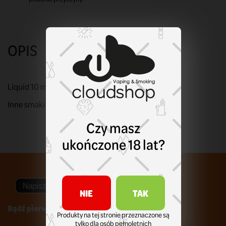
OPIS
Liquid 10 ml. Sól nikotynowa. Moc: 20 mg nikotyny.
Inne smaki Dark Line Salt?
Kliknij tu!
Czy masz
ukończone 18 lat?
Napisz swoją opinię
NIE
TAK
Bądź pierwszym który napisze recenzję !
Produkty na tej stronie przeznaczone są
tylko dla osób pełnoletnich