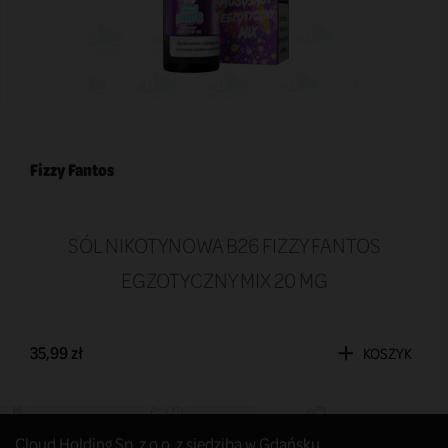
Fizzy Fantos
SÓL NIKOTYNOWA B26 FIZZY FANTOS
EGZOTYCZNY MIX 20 MG
35,99 zł
KOSZYK
Cloud Holding Sp. z o.o. z siedzibą w Gdańsku