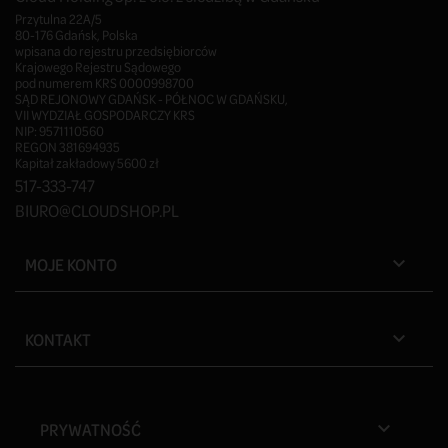
Przytulna 22A/5
80-176 Gdańsk, Polska
wpisana do rejestru przedsiębiorców
Krajowego Rejestru Sądowego
pod numerem KRS 0000998700
SĄD REJONOWY GDAŃSK - PÓŁNOC W GDAŃSKU,
VII WYDZIAŁ GOSPODARCZY KRS
NIP: 9571110560
REGON 381694935
Kapitał zakładowy 5600 zł
517-333-747
BIURO@CLOUDSHOP.PL
MOJE KONTO

KONTAKT

PRYWATNOŚĆ
