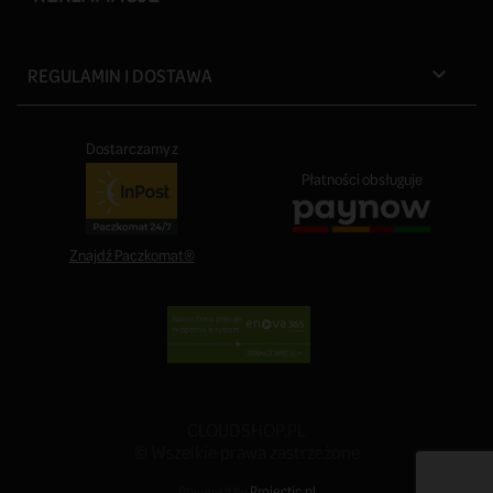
REGULAMIN I DOSTAWA

Dostarczamy z
Płatności obsługuje
Znajdź Paczkomat®
CLOUDSHOP.PL
© Wszelkie prawa zastrzeżone
Powered by
Projectic.pl