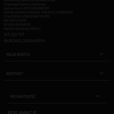
wpisana do rejestru przedsiębiorców
Krajowego Rejestru Sądowego
pod numerem KRS 0000998700
SĄD REJONOWY GDAŃSK - PÓŁNOC W GDAŃSKU,
VII WYDZIAŁ GOSPODARCZY KRS
NIP: 9571110560
REGON 381694935
Kapitał zakładowy 5600 zł
517-333-747
BIURO@CLOUDSHOP.PL
MOJE KONTO

KONTAKT

PRYWATNOŚĆ

REKLAMACJE