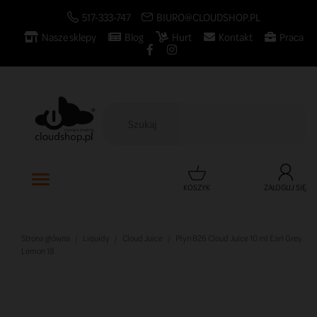
517-333-747
BIURO@CLOUDSHOP.PL
Nasze sklepy
Blog
Hurt
Kontakt
Praca

KOSZYK
ZALOGUJ SIĘ
Strona główna
Liquidy
Cloud Juice
Płyn B26 Cloud Juice 10 ml Earl Grey
Lemon 18