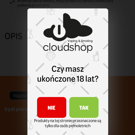
14 dni na zwrot towaru. Masz prawo do zwrotu towaru bez
podania przyczyny.
OPIS
Czy masz
ukończone 18 lat?
Napisz swoją opinię
NIE
TAK
Bądź pierwszym który napisze recenzję !
Produkty na tej stronie przeznaczone są
tylko dla osób pełnoletnich