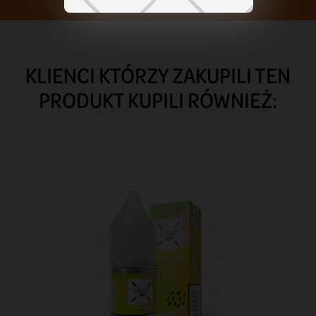
KLIENCI KTÓRZY ZAKUPILI TEN
PRODUKT KUPILI RÓWNIEŻ: