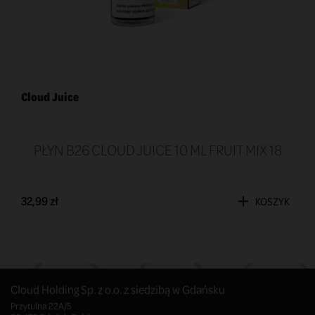
Cloud Juice
PŁYN B26 CLOUD JUICE 10 ML FRUIT MIX 18
32,99 zł
KOSZYK
Cloud Holding Sp. z o.o. z siedzibą w Gdańsku
Przytulna 22A/5