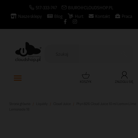
517-333-747
BIURO@CLOUDSHOP.PL
Nasze sklepy
Blog
Hurt
Kontakt
Praca

KOSZYK
ZALOGUJ SIĘ
Strona główna
Liquidy
Cloud Juice
Płyn B26 Cloud Juice 10 ml Lemon Lime
Lemonade 18