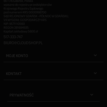
80-176 Gdańsk, Polska
wpisana do rejestru przedsiębiorców
Krajowego Rejestru Sądowego
pod numerem KRS 0000998700
SĄD REJONOWY GDAŃSK - PÓŁNOC W GDAŃSKU,
VII WYDZIAŁ GOSPODARCZY KRS
NIP: 9571110560
REGON 381694935
Kapitał zakładowy 5600 zł
517-333-747
BIURO@CLOUDSHOP.PL
MOJE KONTO

KONTAKT

PRYWATNOŚĆ
