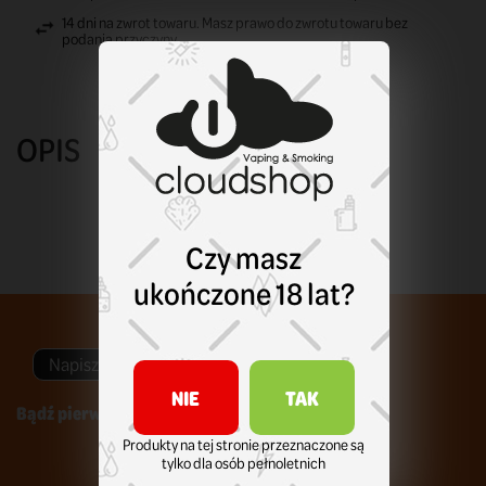
14 dni na zwrot towaru. Masz prawo do zwrotu towaru bez
podania przyczyny.
OPIS
Czy masz
ukończone 18 lat?
Napisz swoją opinię
NIE
TAK
Bądź pierwszym który napisze recenzję !
Produkty na tej stronie przeznaczone są
tylko dla osób pełnoletnich