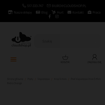
517-333-747
BIURO@CLOUDSHOP.PL
Nasze sklepy
Blog
Hurt
Kontakt
Praca

KOSZYK
ZALOGUJ SIĘ
Strona główna
Pody
Vaporesso
Xros 5 mini
Pod Vaporesso Xros 5 Mini
Retro Orange