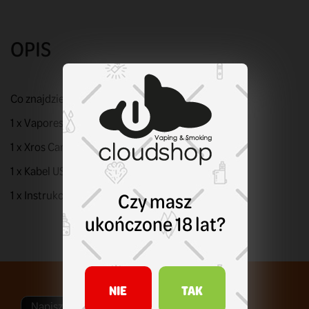
OPIS
Co znajdziesz w zestawie:
1 x Vaporesso Xros 5 Mini Pod
1 x Xros Cartridge 0.6 ohm
1 x Kabel USB typu C
Czy masz
1 x Instrukcja obsługi
ukończone 18 lat?
NIE
TAK
Napisz swoją opinię