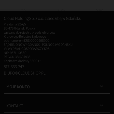
Cloud Holding Sp. z o.o. z siedzibą w Gdańsku
Przytulna 22A/5
80-176 Gdańsk, Polska
wpisana do rejestru przedsiębiorców
Krajowego Rejestru Sądowego
pod numerem KRS 0000998700
SĄD REJONOWY GDAŃSK - PÓŁNOC W GDAŃSKU,
VII WYDZIAŁ GOSPODARCZY KRS
NIP: 9571110560
REGON 381694935
Kapitał zakładowy 5600 zł
517-333-747
BIURO@CLOUDSHOP.PL
MOJE KONTO

KONTAKT
