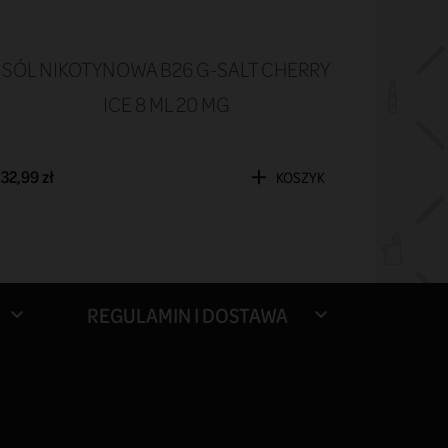
SÓL NIKOTYNOWA B26 G-SALT CHERRY
ICE 8 ML 20 MG
32,99 zł
KOSZYK
REGULAMIN I DOSTAWA

