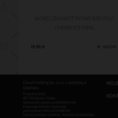
WORECZKI NIKOTYNOWE B26 VELO
CHERRY ICE 10MG
19,99 zł
KOSZYK
Cloud Holding Sp. z o.o. z siedzibą w
MOJ
Gdańsku
Przytulna 22A/5
KON
80-176 Gdańsk, Polska
wpisana do rejestru przedsiębiorców
Krajowego Rejestru Sądowego
pod numerem KRS 0000998700
SĄD REJONOWY GDAŃSK - PÓŁNOC W GDAŃSKU,