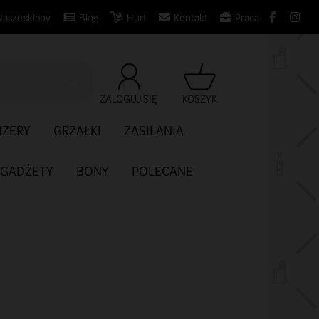
Nasze sklepy
Blog
Hurt
Kontakt
Praca

ZALOGUJ SIĘ
KOSZYK
IZERY
GRZAŁKI
ZASILANIA
GADŻETY
BONY
POLECANE