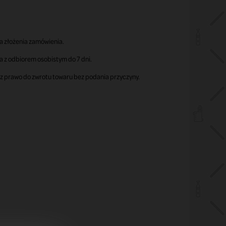
a złożenia zamówienia.
z odbiorem osobistym do 7 dni.
sz prawo do zwrotu towaru bez podania przyczyny.