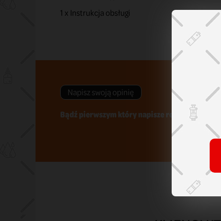
1 x Instrukcja obsługi
Napisz swoją opinię
Bądź pierwszym który napisze recenzję !