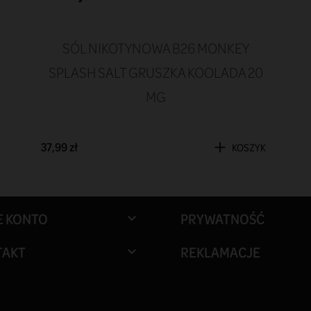
SÓL NIKOTYNOWA B26 MONKEY
SPLASH SALT GRUSZKA KOOLADA 20
MG
37,99 zł
KOSZYK
E KONTO
PRYWATNOŚĆ

TAKT
REKLAMACJE
