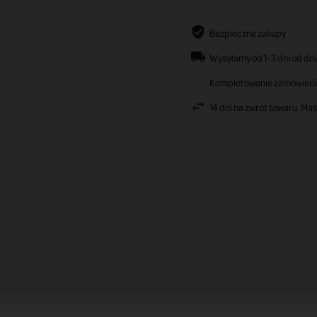
Bezpieczne zakupy
Wysyłamy od 1-3 dni od dni
Kompletowanie zamówienia 
14 dni na zwrot towaru. Ma