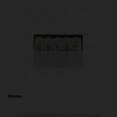
Wismec
GRZAŁKA WISMEC R80 WV01 0,8 OHM