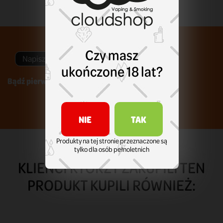
Czy masz
Napisz swoją opinię
ukończone 18 lat?
Bądź pierwszym który napisze recenzję !
NIE
TAK
Produkty na tej stronie przeznaczone są
tylko dla osób pełnoletnich
KLIENCI KTÓRZY ZAKUPILI TEN
PRODUKT KUPILI RÓWNIEŻ: