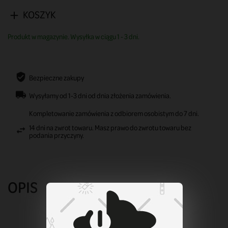
KOSZYK
Produkt w magazynie. Wysyłka w ciągu 1 - 3 dni.
Bezpieczne zakupy
Wysyłamy od 1-3 dni od dnia złożenia zamówienia.
Kompletowanie zamówienia z odbiorem osobistym do 7 dni.
14 dni na zwrot towaru. Masz prawo do zwrotu towaru bez
podania przyczyny.
OPIS