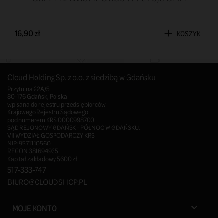
16,90 zł
KOSZYK
Cloud Holding Sp. z o.o. z siedzibą w Gdańsku
Przytulna 22A/5
80-176 Gdańsk, Polska
wpisana do rejestru przedsiębiorców
Krajowego Rejestru Sądowego
pod numerem KRS 0000998700
SĄD REJONOWY GDAŃSK - PÓŁNOC W GDAŃSKU,
VII WYDZIAŁ GOSPODARCZY KRS
NIP: 9571110560
REGON 381694935
Kapitał zakładowy 5600 zł
517-333-747
BIURO@CLOUDSHOP.PL
MOJE KONTO
