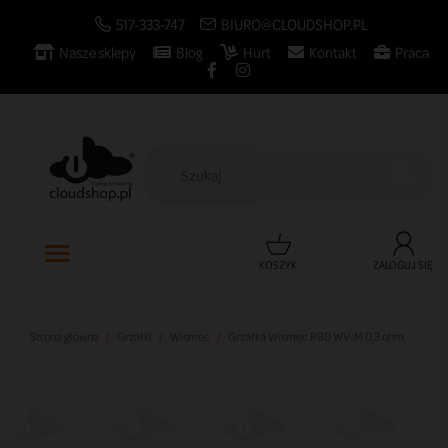
517-333-747
BIURO@CLOUDSHOP.PL
Nasze sklepy
Blog
Hurt
Kontakt
Praca

KOSZYK
ZALOGUJ SIĘ
Strona główna
Grzałki
Wismec
Grzałka Wismec R80 WV-M 0,3 ohm