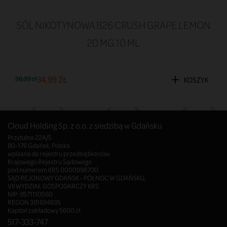
SÓL NIKOTYNOWA B26 CRUSH GRAPE LEMON
20 MG 10 ML
34,99 ZŁ
38,99 zł
KOSZYK
Cloud Holding Sp. z o.o. z siedzibą w Gdańsku
Przytulna 22A/5
80-176 Gdańsk, Polska
wpisana do rejestru przedsiębiorców
Krajowego Rejestru Sądowego
pod numerem KRS 0000998700
SĄD REJONOWY GDAŃSK - PÓŁNOC W GDAŃSKU,
VII WYDZIAŁ GOSPODARCZY KRS
NIP: 9571110560
REGON 381694935
Kapitał zakładowy 5600 zł
517-333-747