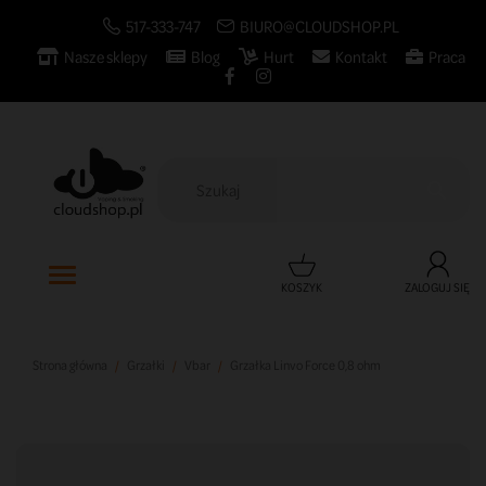
517-333-747
BIURO@CLOUDSHOP.PL
Nasze sklepy
Blog
Hurt
Kontakt
Praca

KOSZYK
ZALOGUJ SIĘ
Strona główna
Grzałki
Vbar
Grzałka Linvo Force 0,8 ohm