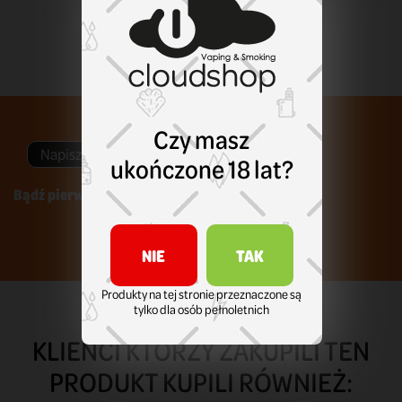
Czy masz
Napisz swoją opinię
ukończone 18 lat?
Bądź pierwszym który napisze recenzję !
NIE
TAK
Produkty na tej stronie przeznaczone są
tylko dla osób pełnoletnich
KLIENCI KTÓRZY ZAKUPILI TEN
PRODUKT KUPILI RÓWNIEŻ: