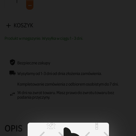
KOSZYK
Produkt w magazynie. Wysyłka w ciągu 1 - 3 dni.
Bezpieczne zakupy
Wysyłamy od 1-3 dni od dnia złożenia zamówienia.
Kompletowanie zamówienia z odbiorem osobistym do 7 dni.
14 dni na zwrot towaru. Masz prawo do zwrotu towaru bez
podania przyczyny.
OPIS