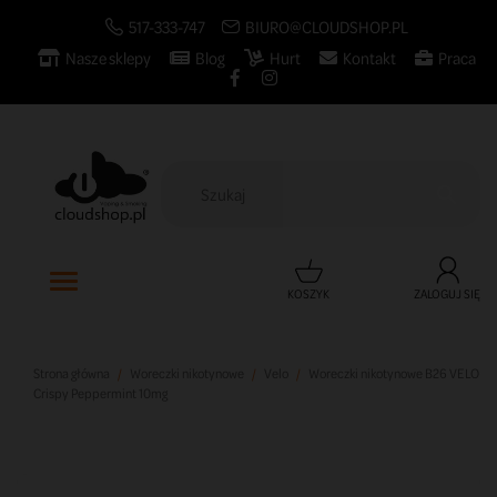
517-333-747
BIURO@CLOUDSHOP.PL
Nasze sklepy
Blog
Hurt
Kontakt
Praca

KOSZYK
ZALOGUJ SIĘ
Strona główna
Woreczki nikotynowe
Velo
Woreczki nikotynowe B26 VELO
Crispy Peppermint 10mg