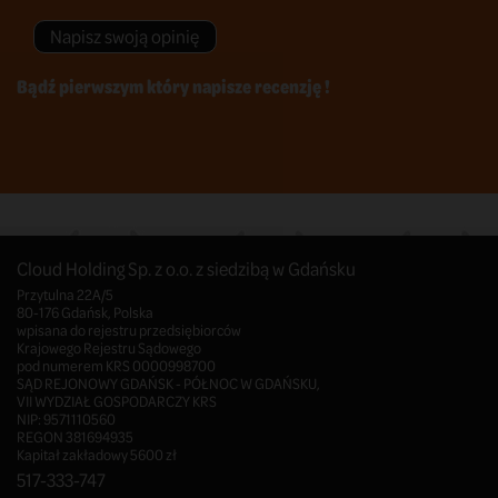
Napisz swoją opinię
Bądź pierwszym który napisze recenzję !
Cloud Holding Sp. z o.o. z siedzibą w Gdańsku
Przytulna 22A/5
80-176 Gdańsk, Polska
wpisana do rejestru przedsiębiorców
Krajowego Rejestru Sądowego
pod numerem KRS 0000998700
SĄD REJONOWY GDAŃSK - PÓŁNOC W GDAŃSKU,
VII WYDZIAŁ GOSPODARCZY KRS
NIP: 9571110560
REGON 381694935
Kapitał zakładowy 5600 zł
517-333-747