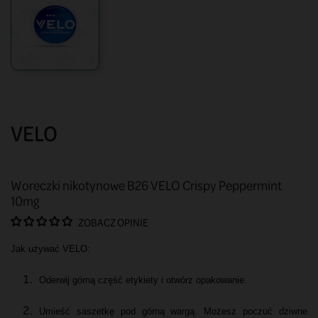
VELO
Woreczki nikotynowe B26 VELO Crispy Peppermint
10mg
ZOBACZ OPINIE
Jak używać VELO:
Oderwij górną część etykiety i otwórz opakowanie.
Umieść saszetkę pod górną wargą. Możesz poczuć dziwne