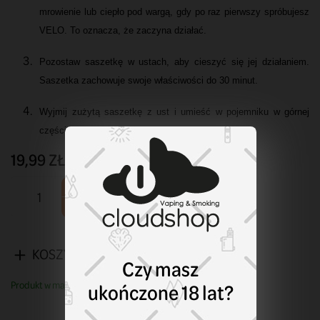
mrowienie lub ciepło pod wargą, gdy po raz pierwszy spróbujesz
VELO. To oznacza, że zaczyna działać.
Pozostaw saszetkę w ustach, aby cieszyć się jej działaniem.
Saszetka zachowuje swoje właściwości do 30 minut.
Wyjmij zużytą saszetkę z ust i umieść w pojemniku w górnej
części opakowania lub wyrzuć do kosza.
19,99 ZŁ
KOSZYK
Czy masz
ukończone 18 lat?
Produkt w magazynie. Wysyłka w ciągu 1 - 3 dni.