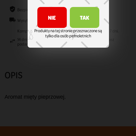
Bezpieczne zakupy
NIE
TAK
Wysyłamy od 1-3 dni od dnia złożenia zamówienia.
Produkty na tej stronie przeznaczone są
Kompletowanie zamówienia z odbiorem osobistym do 7 dni.
tylko dla osób pełnoletnich
14 dni na zwrot towaru. Masz prawo do zwrotu towaru bez
podania przyczyny.
OPIS
Aromat mięty pieprzowej.