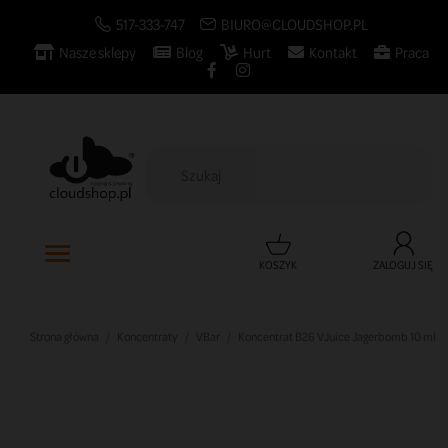
517-333-747
BIURO@CLOUDSHOP.PL
Nasze sklepy
Blog
Hurt
Kontakt
Praca

KOSZYK
ZALOGUJ SIĘ
Strona główna
Koncentraty
VBar
Koncentrat B26 VJuice Jagerbomb 10 ml