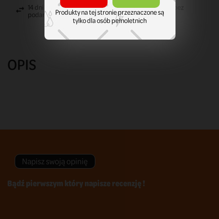
14 dni na zwrot towaru. Masz prawo do zwrotu towaru bez
Produkty na tej stronie przeznaczone są
podania przyczyny.
tylko dla osób pełnoletnich
OPIS
Napisz swoją opinię
Bądź pierwszym który napisze recenzję !