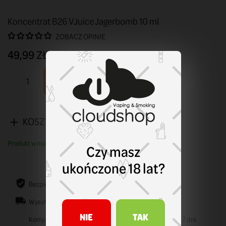
Koncentrat B26 VJuice Jagerbomb 10 ml
ZOBACZ OPINIE
49,99 ZŁ
KOSZYK
Produkt w magazynie. Wysyłka w ciągu 1 - 3 dni.
Czy masz
ukończone 18 lat?
Bezpieczne zakupy
Wysyłamy od 1-3 dni od dnia złożenia zamówienia.
NIE
TAK
Kompletowanie zamówienia z odbiorem osobistym do 7 dni.