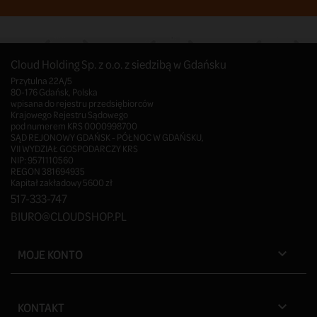
Cloud Holding Sp. z o.o. z siedzibą w Gdańsku
Przytulna 22A/5
80-176 Gdańsk, Polska
wpisana do rejestru przedsiębiorców
Krajowego Rejestru Sądowego
pod numerem KRS 0000998700
SĄD REJONOWY GDAŃSK - PÓŁNOC W GDAŃSKU,
VII WYDZIAŁ GOSPODARCZY KRS
NIP: 9571110560
REGON 381694935
Kapitał zakładowy 5600 zł
517-333-747
BIURO@CLOUDSHOP.PL
MOJE KONTO

KONTAKT
