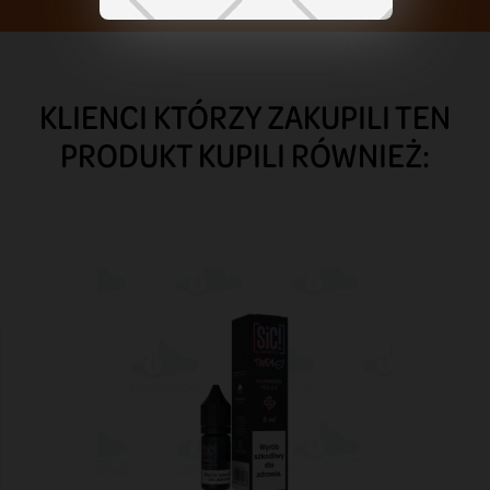
KLIENCI KTÓRZY ZAKUPILI TEN
PRODUKT KUPILI RÓWNIEŻ: