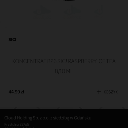
SIC!
KONCENTRAT B26 SIC! RASPBERRY ICE TEA
8/10 ML
44,99 zł
KOSZYK
Cloud Holding Sp. z o.o. z siedzibą w Gdańsku
Przytulna 22A/5