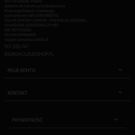
80-176 Gdańsk, Polska
wpisana do rejestru przedsiębiorców
Krajowego Rejestru Sądowego
pod numerem KRS 0000998700
SĄD REJONOWY GDAŃSK - PÓŁNOC W GDAŃSKU,
VII WYDZIAŁ GOSPODARCZY KRS
NIP: 9571110560
REGON 381694935
Kapitał zakładowy 5600 zł
517-333-747
BIURO@CLOUDSHOP.PL
MOJE KONTO

KONTAKT

PRYWATNOŚĆ
