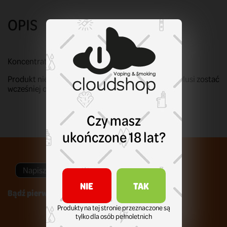
OPIS
Koncentrat 10 ml w butelce 10 ml.
Produkt nie nadaje się do bezpośredniego użycia! Musi zostać
wcześniej odpowiednio przygotowany i zmieszany.
Czy masz
ukończone 18 lat?
Napisz swoją opinię
NIE
TAK
Bądź pierwszym który napisze recenzję !
Produkty na tej stronie przeznaczone są
tylko dla osób pełnoletnich