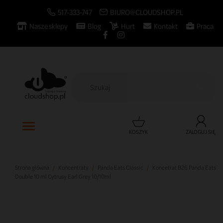
517-333-747
BIURO@CLOUDSHOP.PL
Nasze sklepy
Blog
Hurt
Kontakt
Praca

KOSZYK
ZALOGUJ SIĘ
Strona główna
Koncentraty
Panda Eats Classic
Koncetrat B26 Panda Eats
Double 10 ml Cytrusy Earl Grey 10/10ml