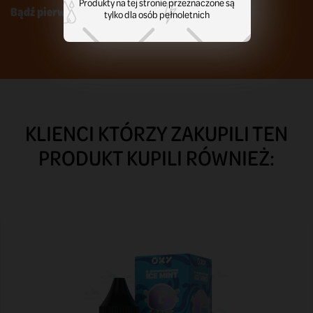
Produkty na tej stronie przeznaczone są
Bądź pierwszym który napisze recenzję !
tylko dla osób pełnoletnich
KLIENCI KTÓRZY ZAKUPILI TEN
PRODUKT KUPILI RÓWNIEŻ: