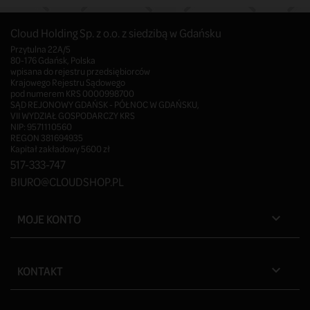
Cloud Holding Sp. z o.o. z siedzibą w Gdańsku
Przytulna 22A/5
80-176 Gdańsk, Polska
wpisana do rejestru przedsiębiorców
Krajowego Rejestru Sądowego
pod numerem KRS 0000998700
SĄD REJONOWY GDAŃSK - PÓŁNOC W GDAŃSKU,
VII WYDZIAŁ GOSPODARCZY KRS
NIP: 9571110560
REGON 381694935
Kapitał zakładowy 5600 zł
517-333-747
BIURO@CLOUDSHOP.PL
MOJE KONTO

KONTAKT
