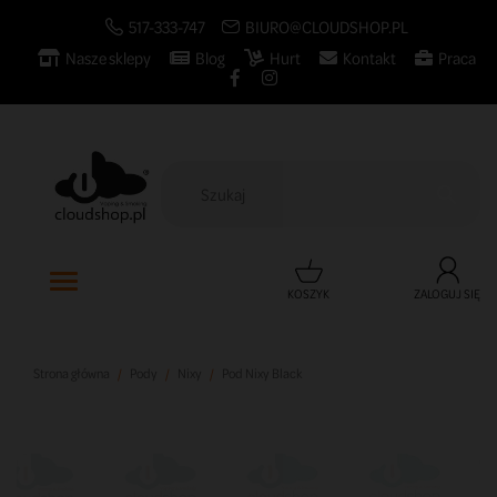
517-333-747
BIURO@CLOUDSHOP.PL
Nasze sklepy
Blog
Hurt
Kontakt
Praca

KOSZYK
ZALOGUJ SIĘ
Strona główna
Pody
Nixy
Pod Nixy Black