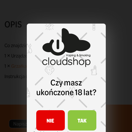
OPIS
Co znajdziesz w zestawie?
1 × Urządzenie POD Aroma King NIXY Black
1 ×
Grzałka 0,8Ω
Instrukcja obsługi
Czy masz
ukończone 18 lat?
NIE
TAK
Napisz swoją opinię