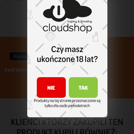
Czy masz
ukończone 18 lat?
Napisz swoją opinię
Bądź pierwszym który napisze recenzję !
NIE
TAK
Produkty na tej stronie przeznaczone są
tylko dla osób pełnoletnich
KLIENCI KTÓRZY ZAKUPILI TEN
PRODUKT KUPILI RÓWNIEŻ: