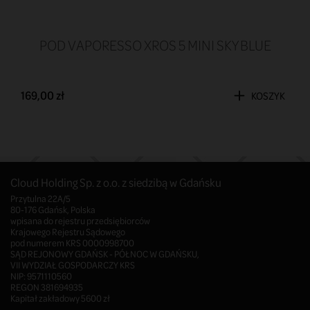
POD VAPORESSO XROS 5 MINI SKY BLUE
169,00 zł
KOSZYK
Cloud Holding Sp. z o.o. z siedzibą w Gdańsku
Przytulna 22A/5
80-176 Gdańsk, Polska
wpisana do rejestru przedsiębiorców
Krajowego Rejestru Sądowego
pod numerem KRS 0000998700
SĄD REJONOWY GDAŃSK - PÓŁNOC W GDAŃSKU,
VII WYDZIAŁ GOSPODARCZY KRS
NIP: 9571110560
REGON 381694935
Kapitał zakładowy 5600 zł