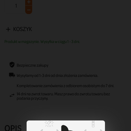
KOSZYK
Produkt w magazynie. Wysyłka w ciągu 1 - 3 dni.
Bezpieczne zakupy
Wysyłamy od 1-3 dni od dnia złożenia zamówienia.
Kompletowanie zamówienia z odbiorem osobistym do 7 dni.
14 dni na zwrot towaru. Masz prawo do zwrotu towaru bez
podania przyczyny.
OPIS