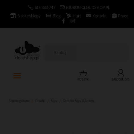
517-333-747
BIURO@CLOUDSHOP.PL
Nasze sklepy
Blog
Hurt
Kontakt
Praca

KOSZYK
ZALOGUJ SIĘ
Strona główna
Grzałki
Nixy
Grzałka Nixy 0,8 ohm