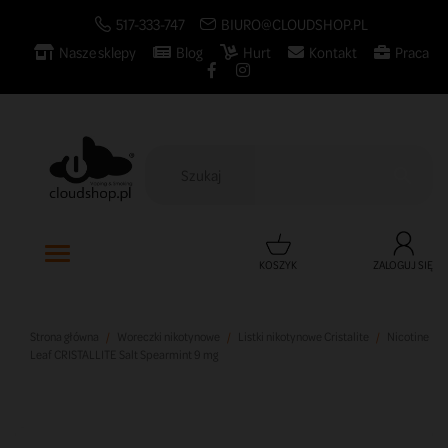
517-333-747
BIURO@CLOUDSHOP.PL
Nasze sklepy
Blog
Hurt
Kontakt
Praca

KOSZYK
ZALOGUJ SIĘ
Strona główna
Woreczki nikotynowe
Listki nikotynowe Cristalite
Nicotine
Leaf CRISTALLITE Salt Spearmint 9 mg