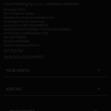
Cloud Holding Sp. z o.o. z siedzibą w Gdańsku
Przytulna 22A/5
80-176 Gdańsk, Polska
wpisana do rejestru przedsiębiorców
Krajowego Rejestru Sądowego
pod numerem KRS 0000998700
SĄD REJONOWY GDAŃSK - PÓŁNOC W GDAŃSKU,
VII WYDZIAŁ GOSPODARCZY KRS
NIP: 9571110560
REGON 381694935
Kapitał zakładowy 5600 zł
517-333-747
BIURO@CLOUDSHOP.PL
MOJE KONTO

KONTAKT
