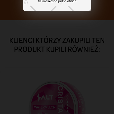
tylko dla osób pełnoletnich
KLIENCI KTÓRZY ZAKUPILI TEN
PRODUKT KUPILI RÓWNIEŻ: