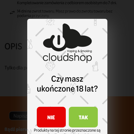
Kompletowanie zamówienia z odbiorem osobistym do 7 dni.
14 dni na zwrot towaru. Masz prawo do zwrotu towaru bez
podania przyczyny.
OPIS
Tylko dla pełnoletnich.
Czy masz
ukończone 18 lat?
Napisz swoją opinię
NIE
TAK
Bądź pierwszym który napisze recenzję !
Produkty na tej stronie przeznaczone są