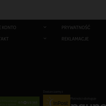
E KONTO
PRYWATNOŚĆ

TAKT
REKLAMACJE

Dostarczamy z
Płatności obsługuje