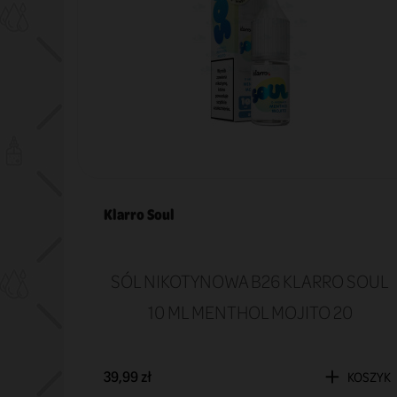
Klarro Soul
 SOUL
SÓL NIKOTYNOWA B26 KLARRO SOUL
A 20
10 ML MENTHOL MOJITO 20
39,99 zł
KOSZYK
KOSZYK