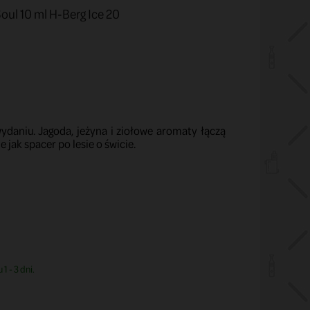
oul 10 ml H-Berg Ice 20
wydaniu. Jagoda, jeżyna i ziołowe aromaty łączą
 jak spacer po lesie o świcie.
1 - 3 dni.