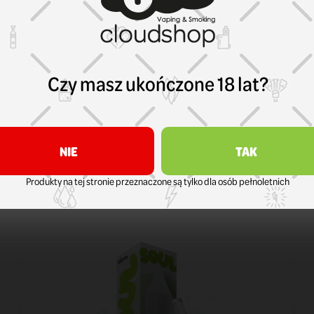
Czy masz ukończone 18 lat?
NIE
TAK
TÓRZY ZAKUPILI TEN PRODUKT KUPIL
Produkty na tej stronie przeznaczone są tylko dla osób pełnoletnich