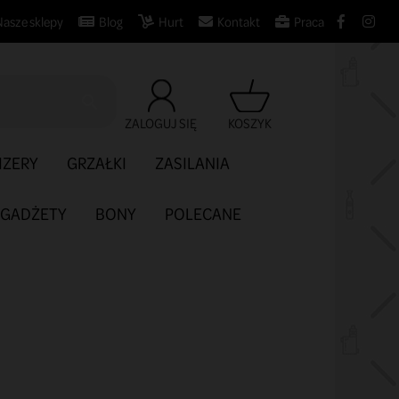
Nasze sklepy
Blog
Hurt
Kontakt
Praca

ZALOGUJ SIĘ
KOSZYK
IZERY
GRZAŁKI
ZASILANIA
GADŻETY
BONY
POLECANE