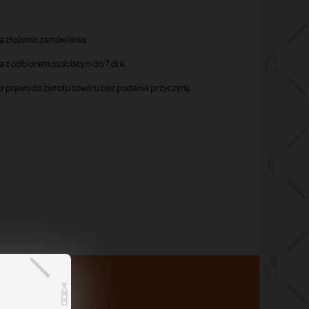
a złożenia zamówienia.
z odbiorem osobistym do 7 dni.
sz prawo do zwrotu towaru bez podania przyczyny.