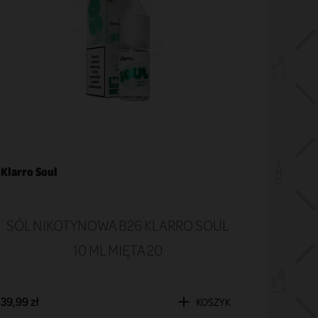
Klarro Soul
Klarro 
SÓL NIKOTYNOWA B26 KLARRO SOUL
SÓL 
10 ML MIĘTA 20
39,99 zł
39,99 zł
KOSZYK