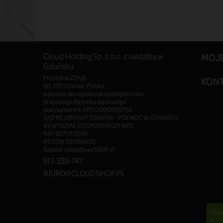
Cloud Holding Sp. z o.o. z siedzibą w
MOJ
Gdańsku
Przytulna 22A/5
KON
80-176 Gdańsk, Polska
wpisana do rejestru przedsiębiorców
Krajowego Rejestru Sądowego
pod numerem KRS 0000998700
SĄD REJONOWY GDAŃSK - PÓŁNOC W GDAŃSKU,
VII WYDZIAŁ GOSPODARCZY KRS
NIP: 9571110560
REGON 381694935
Kapitał zakładowy 5600 zł
517-333-747
BIURO@CLOUDSHOP.PL