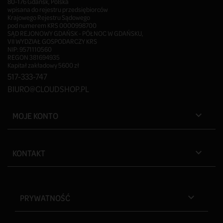
80-176 Gdańsk, Polska
wpisana do rejestru przedsiębiorców
Krajowego Rejestru Sądowego
pod numerem KRS 0000998700
SĄD REJONOWY GDAŃSK - PÓŁNOC W GDAŃSKU,
VII WYDZIAŁ GOSPODARCZY KRS
NIP: 9571110560
REGON 381694935
Kapitał zakładowy 5600 zł
517-333-747
BIURO@CLOUDSHOP.PL
MOJE KONTO

KONTAKT

PRYWATNOŚĆ
