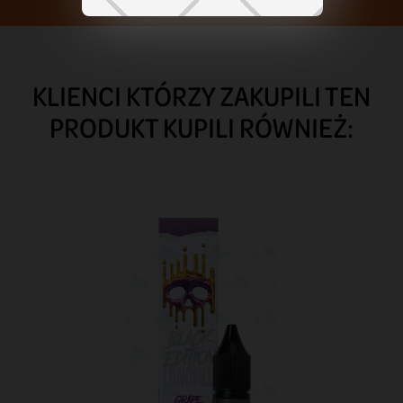
KLIENCI KTÓRZY ZAKUPILI TEN
PRODUKT KUPILI RÓWNIEŻ: