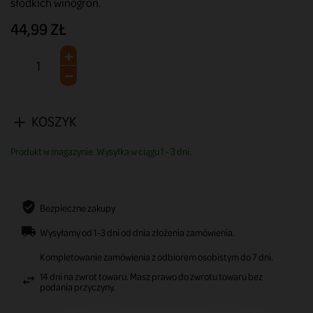
słodkich winogron.
44,99 ZŁ
KOSZYK
Produkt w magazynie. Wysyłka w ciągu 1 - 3 dni.
Bezpieczne zakupy
Wysyłamy od 1-3 dni od dnia złożenia zamówienia.
Kompletowanie zamówienia z odbiorem osobistym do 7 dni.
14 dni na zwrot towaru. Masz prawo do zwrotu towaru bez
podania przyczyny.