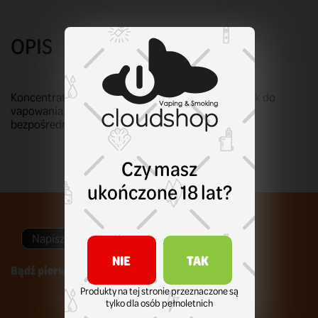
OPIS
Koncentrat do samodzielnego tworzenia mieszanek do
vapowania. Pamiętaj, że koncentraty nie nadają do
bezpośredniego użycia!
Czy masz
ukończone 18 lat?
Napisz swoją opinię
NIE
TAK
Bądź pierwszym który napisze recenzję !
Produkty na tej stronie przeznaczone są
tylko dla osób pełnoletnich