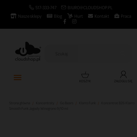
517-333-747
BIURO@CLOUDSHOP.PL
Nasze sklepy
Blog
Hurt
Kontakt
Praca

KOSZYK
ZALOGUJ SIĘ
Strona główna
Koncentraty
Go Bears
Klarro Funk
Koncentrat B26 Klarro
Smooth Funk Jagody Winogrono 9/10 ml