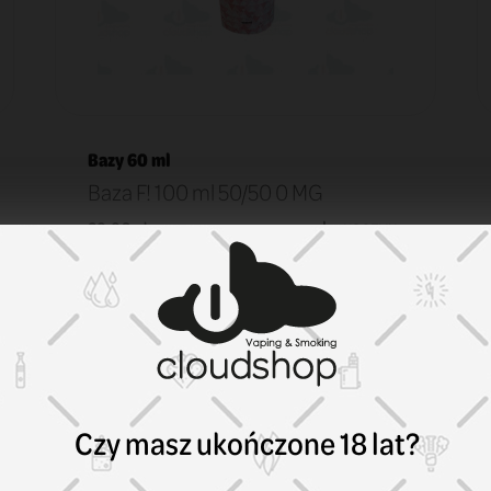
Bazy 60 ml
Baza F! 100 ml 50/50 0 MG
29,90 zł
KOSZYK
Czy masz ukończone 18 lat?