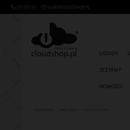
517-333-747
BIURO@CLOUDSHOP.PL
LIQUIDY
ZESTAWY
NOWOŚCI
Strona główna
Nasze sklepy
E-papierosy Śląsk