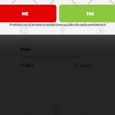
NIE
TAK
Produkty na tej stronie przeznaczone są tylko dla osób pełnoletnich
Smok
Kartridż Smok Solus 0,9 ohm
17,99 zł
KOSZYK