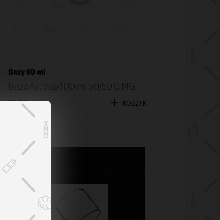
Bazy 60 ml
Baza ArtVap 100 ml 50/50 0 MG
29,90 zł
KOSZYK