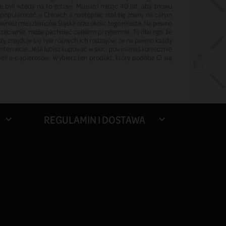
e byli wtedy na to gotowi. Musiało minąć 40 lat, aby znowu
opularność w Chinach a następnie stał się znany na całym
również mieszkańców Śląska oraz okolic tego miasta. Na pewno
rzeciwnie, może pachnieć całkiem przyjemnie. To dlatego, że
ży znajduje się tyle różnych ich rodzajów, że na pewno każdy
ternecie. Jeśli lubisz kupować w sieci powinieneś koniecznie
eli e-papierosów. Wybierz ten produkt, który podoba Ci się
REGULAMIN I DOSTAWA

