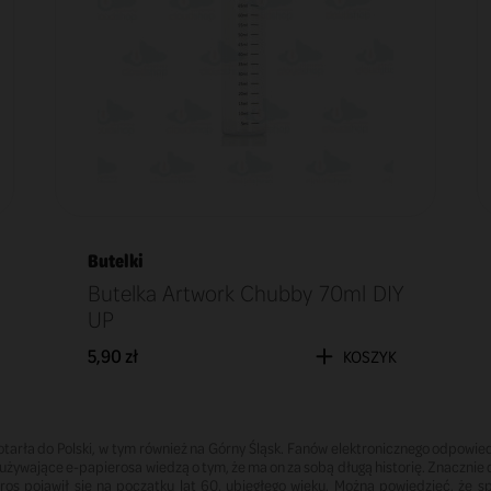
Butelki
Butelka Artwork Chubby 70ml DIY
UP
5,90 zł
KOSZYK
arła do Polski, w tym również na Górny Śląsk. Fanów elektronicznego odpowie
y używające e-papierosa wiedzą o tym, że ma on za sobą długą historię. Znacznie 
eros pojawił się na początku lat 60. ubiegłego wieku. Można powiedzieć, że sp