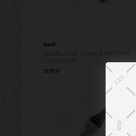
Uwell
Grzałka Uwell Crown 4 UN2 Mesh
Coil 0.23ohm
19,99 zł
KOSZYK