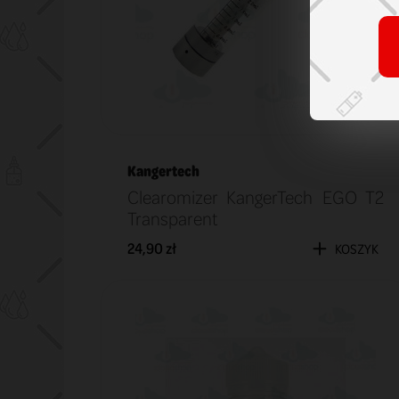
Kangertech
Clearomizer KangerTech EGO T2
Transparent
24,90 zł
KOSZYK