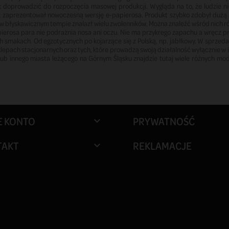
 doprowadzić do rozpoczęcia masowej produkcji. Wygląda na to, że ludzie ni
 zaprezentował nowoczesną wersję e-papierosa. Produkt szybko zdobył dużą p
sk, w błyskawicznym tempie znalazł wielu zwolenników. Można znaleźć wśród nich 
pierosa para nie podrażnia nosa ani oczu. Nie ma przykrego zapachu a wręcz p
ych smakach. Od egzotycznych po kojarzące się z Polską, np. jabłkowy. W sprzeda
lepach stacjonarnych oraz tych, które prowadzą swoją działalność wyłącznie w in
lub innego miasta leżącego na Górnym Śląsku znajdzie tutaj wiele różnych mod
E KONTO
PRYWATNOŚĆ

TAKT
REKLAMACJE
