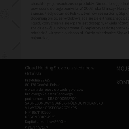
charakteryzuje współczesne produkty. Nie udało się jednak
powrócono do tego pomysłu. W 2003 roku Chińczyk Hon Lik
świecie. Kiedy dotarł do Polski, w tym również na Górny Ślą
doceniają oni to, że wydobywająca się z elektronicznego pa
liquid, który zmienia się w parę jest dostępny w wielu różn
znajdzie swój ulubiony aromat. E-papierosy są dostępne w sk
odwiedzić witrynę cloudshop.pl. Każdy mieszkaniec Śląska 
najbardziej.
Cloud Holding Sp. z o.o. z siedzibą w
MOJ
Gdańsku
Przytulna 22A/5
KON
80-176 Gdańsk, Polska
wpisana do rejestru przedsiębiorców
Krajowego Rejestru Sądowego
pod numerem KRS 0000998700
SĄD REJONOWY GDAŃSK - PÓŁNOC W GDAŃSKU,
VII WYDZIAŁ GOSPODARCZY KRS
NIP: 9571110560
REGON 381694935
Kapitał zakładowy 5600 zł
517-333-747