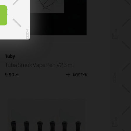
Tuby
Tuba Smok Vape Pen V2 3 ml
9,90 zł
KOSZYK