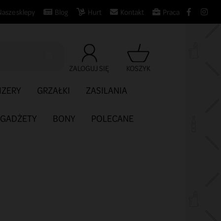
Nasze sklepy
Blog
Hurt
Kontakt
Praca

ZALOGUJ SIĘ
KOSZYK
IZERY
GRZAŁKI
ZASILANIA
GADŻETY
BONY
POLECANE