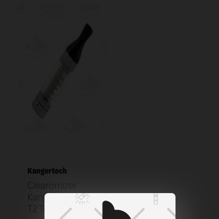
Kangertech
Clearomizer
KangerTech EGO
T2 Transparent