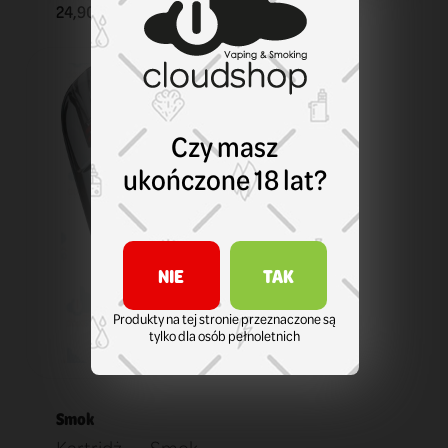
24,90 zł
KOSZYK
Czy masz
ukończone 18 lat?
NIE
TAK
Produkty na tej stronie przeznaczone są
tylko dla osób pełnoletnich
Smok