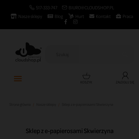
517-333-747
BIURO@CLOUDSHOP.PL
Nasze sklepy
Blog
Hurt
Kontakt
Praca

KOSZYK
ZALOGUJ SIĘ
Strona główna
Nasze sklepy
Sklep z e-papierosami Skwierzyna
Sklep z e-papierosami Skwierzyna