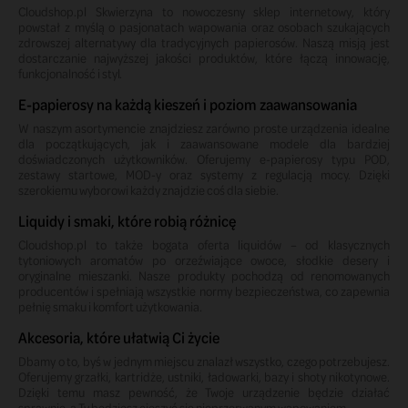
Cloudshop.pl Skwierzyna to nowoczesny sklep internetowy, który
powstał z myślą o pasjonatach wapowania oraz osobach szukających
zdrowszej alternatywy dla tradycyjnych papierosów. Naszą misją jest
dostarczanie najwyższej jakości produktów, które łączą innowację,
funkcjonalność i styl.
E-papierosy na każdą kieszeń i poziom zaawansowania
W naszym asortymencie znajdziesz zarówno proste urządzenia idealne
dla początkujących, jak i zaawansowane modele dla bardziej
doświadczonych użytkowników. Oferujemy e-papierosy typu POD,
zestawy startowe, MOD-y oraz systemy z regulacją mocy. Dzięki
szerokiemu wyborowi każdy znajdzie coś dla siebie.
Liquidy i smaki, które robią różnicę
Cloudshop.pl to także bogata oferta liquidów – od klasycznych
tytoniowych aromatów po orzeźwiające owoce, słodkie desery i
oryginalne mieszanki. Nasze produkty pochodzą od renomowanych
producentów i spełniają wszystkie normy bezpieczeństwa, co zapewnia
pełnię smaku i komfort użytkowania.
Akcesoria, które ułatwią Ci życie
Dbamy o to, byś w jednym miejscu znalazł wszystko, czego potrzebujesz.
Oferujemy grzałki, kartridże, ustniki, ładowarki, bazy i shoty nikotynowe.
Dzięki temu masz pewność, że Twoje urządzenie będzie działać
sprawnie, a Ty będziesz cieszyć się nieprzerwanym wapowaniem.