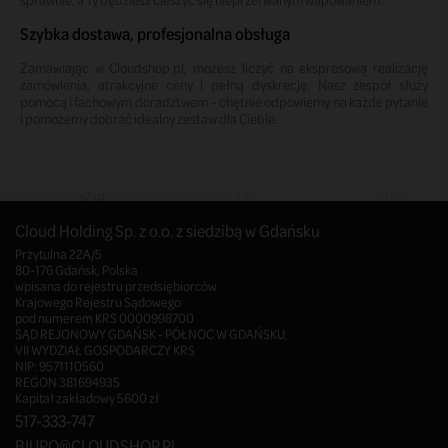
Szybka dostawa, profesjonalna obsługa
Zamawiając w Cloudshop.pl, możesz liczyć na ekspresową realizację
zamówienia, atrakcyjne ceny i pełną dyskrecję. Nasz zespół służy
pomocą i fachowym doradztwem – chętnie odpowiemy na każde pytanie
i pomożemy dobrać idealny zestaw dla Ciebie.
Cloud Holding Sp. z o.o. z siedzibą w Gdańsku
Przytulna 22A/5
80-176 Gdańsk, Polska
wpisana do rejestru przedsiębiorców
Krajowego Rejestru Sądowego
pod numerem KRS 0000998700
SĄD REJONOWY GDAŃSK - PÓŁNOC W GDAŃSKU,
VII WYDZIAŁ GOSPODARCZY KRS
NIP: 9571110560
REGON 381694935
Kapitał zakładowy 5600 zł
517-333-747
BIURO@CLOUDSHOP.PL