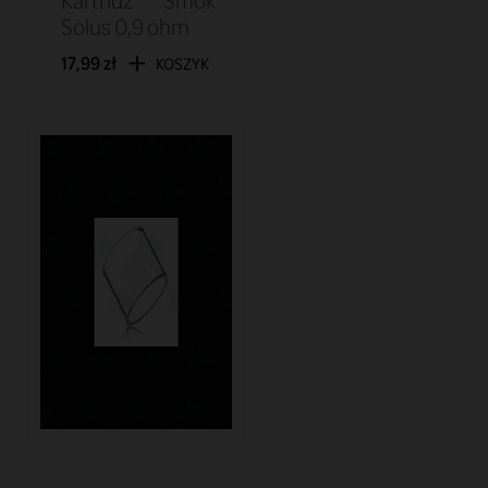
Kartridż Smok
Solus 0,9 ohm
17,99 zł
KOSZYK