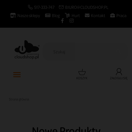
517-333-747
BIURO@CLOUDSHOP.PL
Nasze sklepy
Blog
Hurt
Kontakt
Praca

KOSZYK
ZALOGUJ SIĘ
Strona główna
Nowe Produkty