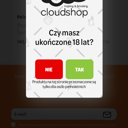
Polecane
Pod Lost Vape Ursa Nano Freedom
Czy masz
Sentinal
ukończone 18 lat?
149,00 zł
KOSZYK
NIE
TAK
DOŁĄCZ DO NASZEJ SPOŁECZNOŚCI I BĄDŹ NA BIEŻĄCO
Produkty na tej stronie przeznaczone są
tylko dla osób pełnoletnich
Wyrażam zgodę na przetwarzanie moich danych osobowych przez CLOUD