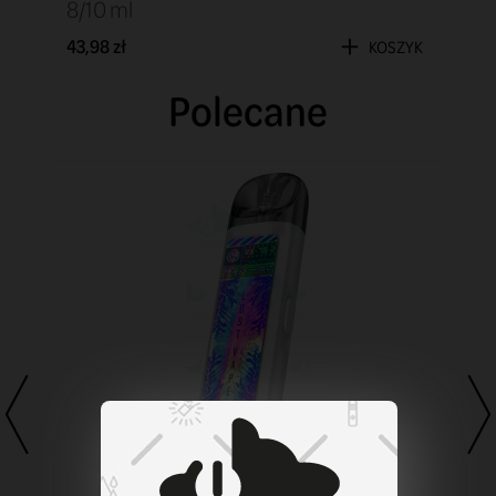
8/10 ml
43,98 zł
KOSZYK
Polecane