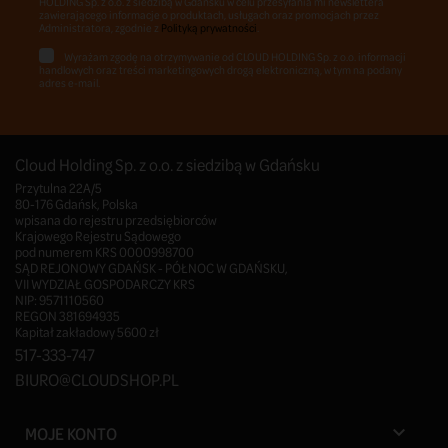
HOLDING Sp. z o.o. z siedzibą w Gdańsku w celu przesyłania mi newslettera
zawierającego informacje o produktach, usługach oraz promocjach przez
Administratora, zgodnie z
Polityką prywatności
.
Wyrażam zgodę na otrzymywanie od CLOUD HOLDING Sp. z o.o. informacji
handlowych oraz treści marketingowych drogą elektroniczną, w tym na podany
adres e-mail.
Cloud Holding Sp. z o.o. z siedzibą w Gdańsku
Przytulna 22A/5
80-176 Gdańsk, Polska
wpisana do rejestru przedsiębiorców
Krajowego Rejestru Sądowego
pod numerem KRS 0000998700
SĄD REJONOWY GDAŃSK - PÓŁNOC W GDAŃSKU,
VII WYDZIAŁ GOSPODARCZY KRS
NIP: 9571110560
REGON 381694935
Kapitał zakładowy 5600 zł
517-333-747
BIURO@CLOUDSHOP.PL
MOJE KONTO
