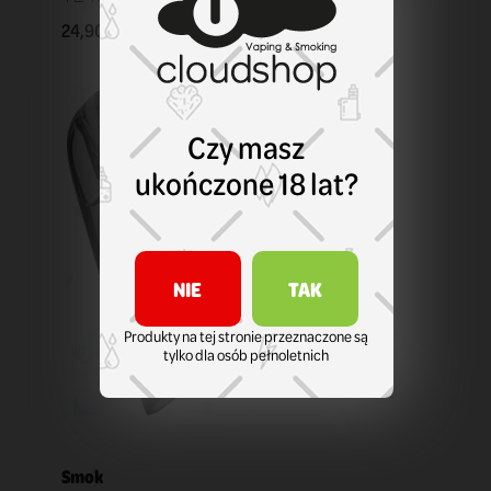
24,90 zł
KOSZYK
Czy masz
ukończone 18 lat?
NIE
TAK
Produkty na tej stronie przeznaczone są
tylko dla osób pełnoletnich
Smok