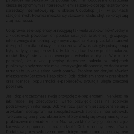
cieszą się ogromnym zainteresowaniem i są szeroko dostępne zarówno w
sprzedaży internetowej, np. w sklepie CloudShop, jak i w punktach
stacjonarnych. Również mieszkańcy Staszowa i okolic chętnie korzystają
z tej możliwości.
Co sprawia, że e-papierosy przyciągają tak wielu użytkowników? Jednym
z kluczowych powodów ich popularności jest brak emisji gryzącego,
intensywnego dymu o nieprzyjemnym zapachu, który przez lata stanowił
duży problem dla palaczy i ich otoczenia. W czasach, gdy jedyną opcją
były tradycyjne papierosy, każdy, kto znajdował się w pobliżu palacza,
musiał liczyć się z konsekwencjami wdychania dymu. Warto też
pamiętać, że dawne przepisy dotyczące palenia w miejscach
publicznych były znacznie mniej restrykcyjne niż obecnie, co dodatkowo
utrudniało unikanie szkodliwych oparów. Problem ten dotykał również
mieszkańców Staszowa i jego okolic. Dziś, dzięki zmianom w przepisach
oraz rosnącej popularności e-papierosów, sytuacja uległa znacznej
poprawie.
Jeśli dopiero zaczynasz swoją przygodę z e-papierosami i nie wiesz, na
jaki model się zdecydować, warto poświęcić czas na zdobycie
podstawowych informacji. Dobrym rozwiązaniem jest zapoznanie się z
artykułami dostępnymi na specjalistycznych stronach internetowych.
Tworzone są one przez ekspertów, którzy dzielą się swoją wiedzą oraz
praktycznym doświadczeniem. Możliwe, że ktoś z Twojego otoczenia już
korzysta z e-papierosa i może udzielić Ci kilku cennych wskazówek.
Dodatkowo, przy wyborze odpowiedniego modelu pomocne mogą być