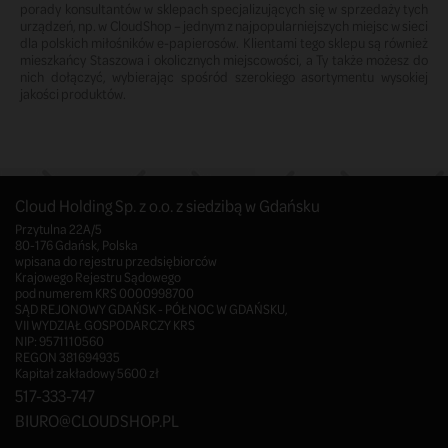
porady konsultantów w sklepach specjalizujących się w sprzedaży tych
urządzeń, np. w CloudShop – jednym z najpopularniejszych miejsc w sieci
dla polskich miłośników e-papierosów. Klientami tego sklepu są również
mieszkańcy Staszowa i okolicznych miejscowości, a Ty także możesz do
nich dołączyć, wybierając spośród szerokiego asortymentu wysokiej
jakości produktów.
Cloud Holding Sp. z o.o. z siedzibą w Gdańsku
Przytulna 22A/5
80-176 Gdańsk, Polska
wpisana do rejestru przedsiębiorców
Krajowego Rejestru Sądowego
pod numerem KRS 0000998700
SĄD REJONOWY GDAŃSK - PÓŁNOC W GDAŃSKU,
VII WYDZIAŁ GOSPODARCZY KRS
NIP: 9571110560
REGON 381694935
Kapitał zakładowy 5600 zł
517-333-747
BIURO@CLOUDSHOP.PL