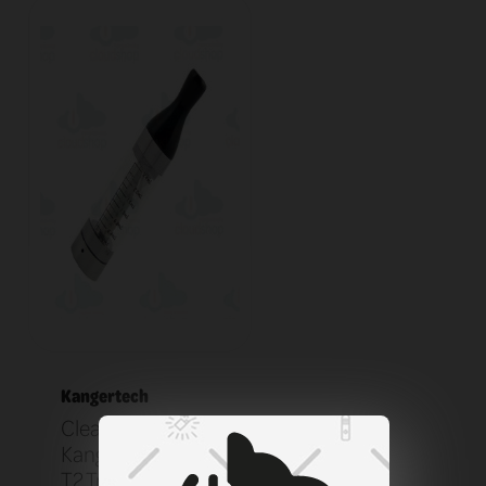
Kangertech
Clearomizer
KangerTech EGO
T2 Transparent