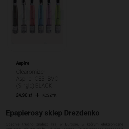
Aspire
Clearomizer
Aspire CE5 BVC
(Single) BLACK
24,90 zł
KOSZYK
Epapierosy sklep Drezdenko
Obecnie trudno znaleźć kraj w Europie, w którym elektroniczne
papierosy nie zyskałyby już popularności. Te nowoczesne urządzenia