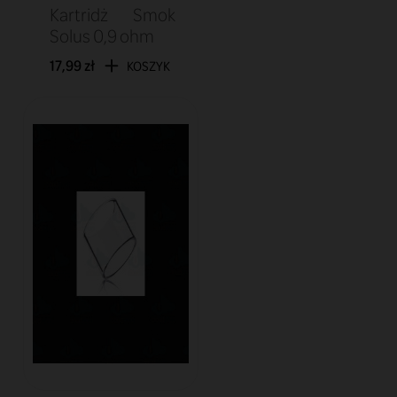
Kartridż Smok
Solus 0,9 ohm
17,99 zł
KOSZYK