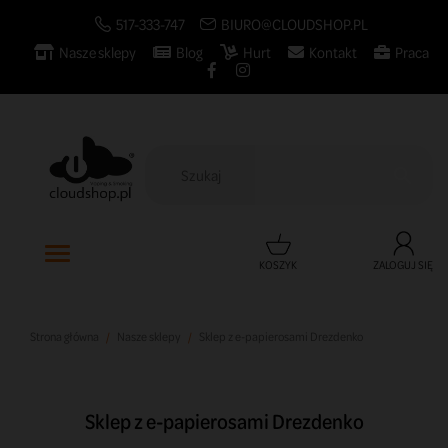
517-333-747
BIURO@CLOUDSHOP.PL
Nasze sklepy
Blog
Hurt
Kontakt
Praca

KOSZYK
ZALOGUJ SIĘ
Strona główna
Nasze sklepy
Sklep z e-papierosami Drezdenko
Sklep z e-papierosami Drezdenko